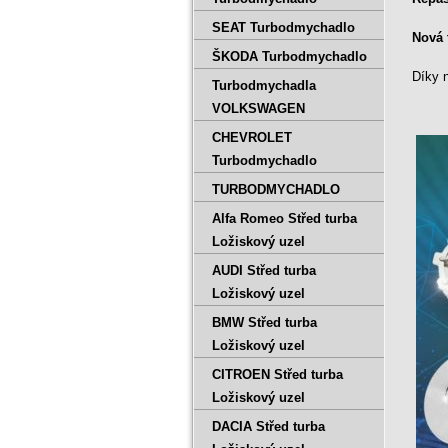
SEAT Turbodmychadlo
Nová 
ŠKODA Turbodmychadlo
Díky n
Turbodmychadla
VOLKSWAGEN
CHEVROLET
Turbodmychadlo
TURBODMYCHADLO
Alfa Romeo Střed turba
Ložiskový uzel
AUDI Střed turba
Ložiskový uzel
BMW Střed turba
Ložiskový uzel
CITROEN Střed turba
Ložiskový uzel
DACIA Střed turba