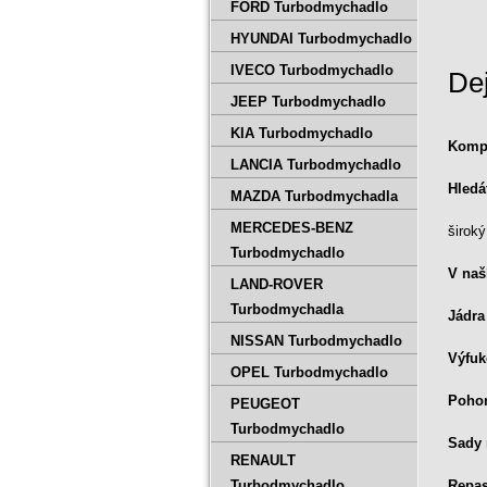
FORD Turbodmychadlo
HYUNDAI Turbodmychadlo
IVECO Turbodmychadlo
Dej
JEEP Turbodmychadlo
KIA Turbodmychadlo
Kompl
LANCIA Turbodmychadlo
Hledát
MAZDA Turbodmychadla
MERCEDES-BENZ
širok
Turbodmychadlo
V naš
LAND-ROVER
Turbodmychadla
Jádra
NISSAN Turbodmychadlo
Výfuk
OPEL Turbodmychadlo
Poho
PEUGEOT
Turbodmychadlo
Sady 
RENAULT
Turbodmychadlo
Repa