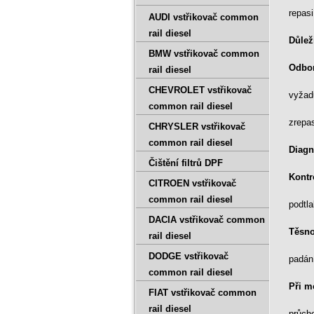
repasi
AUDI vstřikovač common
rail diesel
Důlež
BMW vstřikovač common
Odbor
rail diesel
CHEVROLET vstřikovač
vyžadu
common rail diesel
zrepa
CHRYSLER vstřikovač
common rail diesel
Diagn
Čištění filtrů DPF
Kontr
CITROEN vstřikovač
common rail diesel
podtl
DACIA vstřikovač common
Těsno
rail diesel
DODGE vstřikovač
padán
common rail diesel
Při m
FIAT vstřikovač common
rail diesel
průch