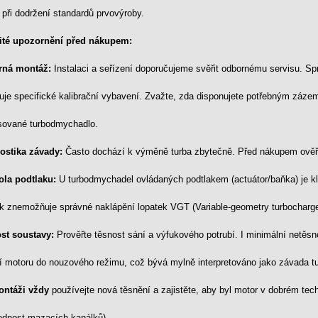
 při dodržení standardů prvovýroby.
ité upozornění před nákupem:
ná montáž:
Instalaci a seřízení doporučujeme svěřit odbornému servisu. Spr
je specifické kalibrační vybavení. Zvažte, zda disponujete potřebným zázemí
sované turbodmychadlo.
ostika závady:
Často dochází k výměně turba zbytečně. Před nákupem ověřte
ola podtlaku:
U turbodmychadel ovládaných podtlakem (actuátor/baňka) je klí
ak znemožňuje správné naklápění lopatek VGT (Variable-geometry turbocharge
st soustavy:
Prověřte těsnost sání a výfukového potrubí. I minimální netě
í motoru do nouzového režimu, což bývá mylně interpretováno jako závada 
ontáži vždy
používejte nová těsnění a zajistěte, aby byl motor v dobrém tec
odnost mazacích kanálků).