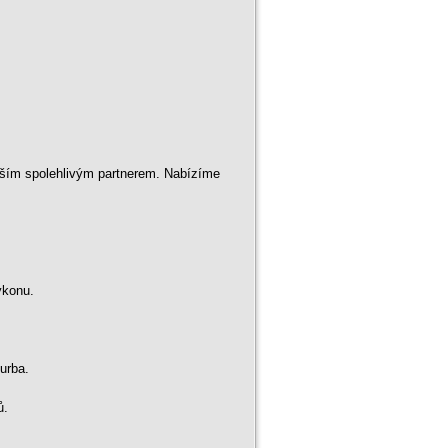
aším spolehlivým partnerem. Nabízíme
ýkonu.
turba.
ů.