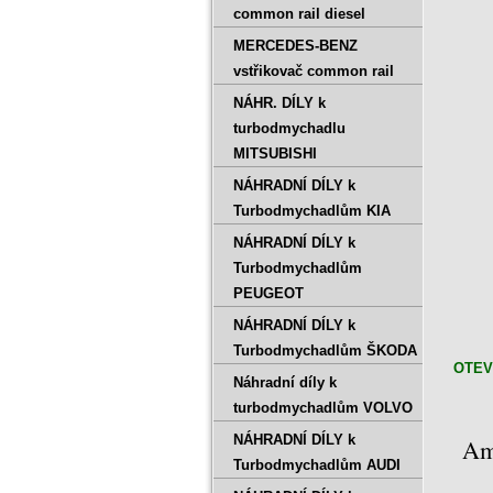
common rail diesel
MERCEDES-BENZ
vstřikovač common rail
NÁHR. DÍLY k
turbodmychadlu
MITSUBISHI
NÁHRADNÍ DÍLY k
Turbodmychadlům KIA
NÁHRADNÍ DÍLY k
Turbodmychadlům
PEUGEOT
NÁHRADNÍ DÍLY k
Turbodmychadlům ŠKODA
OTE
Náhradní díly k
turbodmychadlům VOLVO
NÁHRADNÍ DÍLY k
Am
Turbodmychadlům AUDI