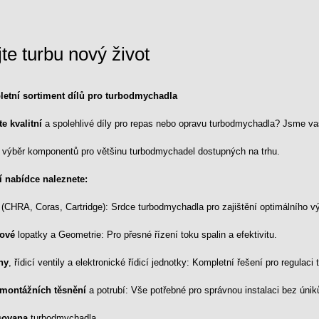
te turbu nový život
etní sortiment dílů pro turbodmychadla
e kvalitní
a spolehlivé díly pro repas nebo opravu turbodmychadla? Jsme v
ý výběr komponentů pro většinu turbodmychadel dostupných na trhu.
í nabídce naleznete:
(CHRA, Coras, Cartridge): Srdce turbodmychadla pro zajištění optimálního v
ové
lopatky a Geometrie: Pro přesné řízení toku spalin a efektivitu.
ny
, řídicí ventily a elektronické řídicí jednotky: Kompletní řešení pro regulaci 
montážních těsnění
a potrubí: Vše potřebné pro správnou instalaci bez únik
sovana
turbodmychadla