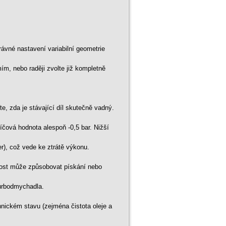
ávné nastavení variabilní geometrie
m, nebo raději zvolte již kompletně
, zda je stávající díl skutečně vadný.
čová hodnota alespoň -0,5 bar. Nižší
r), což vede ke ztrátě výkonu.
snost může způsobovat pískání nebo
turbodmychadla.
hnickém stavu (zejména čistota oleje a