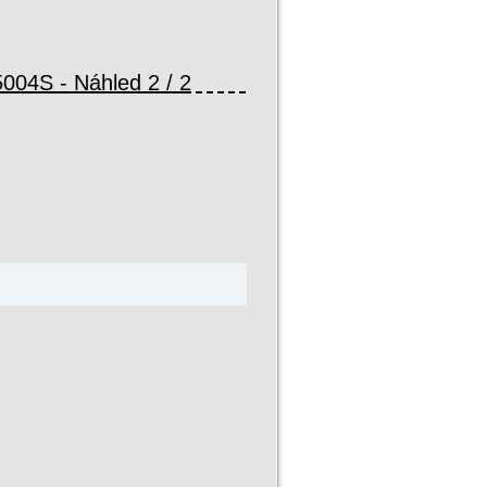
a stránkách internetového obchodu v České a Slovenské republice,zab