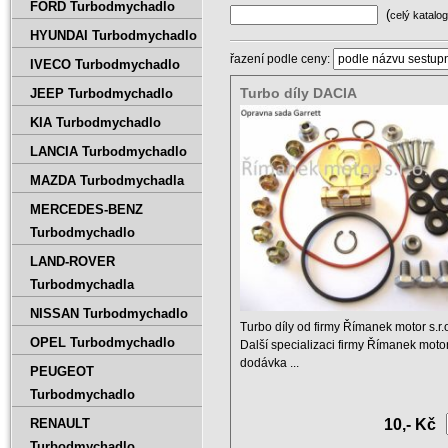
FORD Turbodmychadlo
(
celý katalog
HYUNDAI Turbodmychadlo
řazení podle ceny:
IVECO Turbodmychadlo
Turbo díly DACIA
JEEP Turbodmychadlo
KIA Turbodmychadlo
LANCIA Turbodmychadlo
MAZDA Turbodmychadla
MERCEDES-BENZ
Turbodmychadlo
LAND-ROVER
Turbodmychadla
NISSAN Turbodmychadlo
Turbo díly od firmy Římanek motor s.r.
OPEL Turbodmychadlo
Další specializaci firmy Římanek motor 
dodávka ...
PEUGEOT
Turbodmychadlo
RENAULT
10,- Kč
Turbodmychadlo