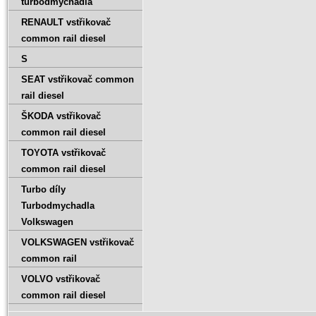
turbodmychadla
RENAULT vstřikovač
common rail diesel
S
SEAT vstřikovač common
rail diesel
ŠKODA vstřikovač
common rail diesel
TOYOTA vstřikovač
common rail diesel
Turbo díly
Turbodmychadla
Volkswagen
VOLKSWAGEN vstřikovač
common rail
VOLVO vstřikovač
common rail diesel