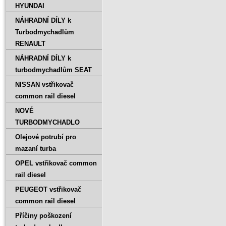
HYUNDAI
NÁHRADNÍ DÍLY k
Turbodmychadlům
RENAULT
NÁHRADNÍ DÍLY k
turbodmychadlům SEAT
NISSAN vstřikovač
common rail diesel
NOVÉ
TURBODMYCHADLO
Olejové potrubí pro
mazaní turba
OPEL vstřikovač common
rail diesel
PEUGEOT vstřikovač
common rail diesel
Příčiny poškození