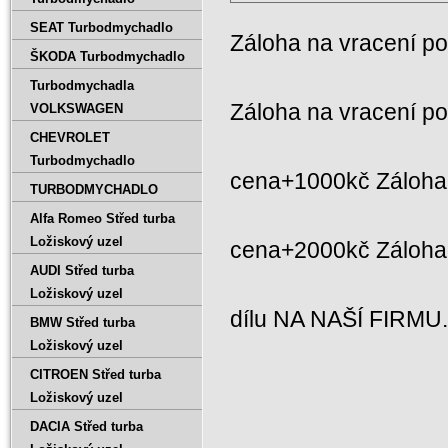
SEAT Turbodmychadlo
Záloha na vracení p
ŠKODA Turbodmychadlo
Turbodmychadla
Záloha na vracení p
VOLKSWAGEN
CHEVROLET
Turbodmychadlo
cena+1000kč Záloha 
TURBODMYCHADLO
Alfa Romeo Střed turba
Ložiskový uzel
cena+2000kč Záloh
AUDI Střed turba
Ložiskový uzel
dílu NA NAŠÍ FIRMU
BMW Střed turba
Ložiskový uzel
CITROEN Střed turba
Ložiskový uzel
DACIA Střed turba