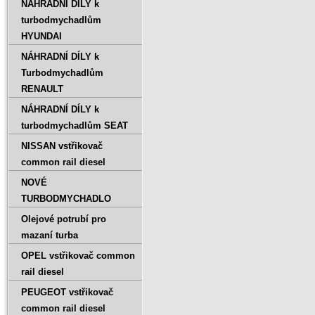
NÁHRADNÍ DÍLY k
turbodmychadlům
HYUNDAI
NÁHRADNÍ DÍLY k
Turbodmychadlům
RENAULT
NÁHRADNÍ DÍLY k
turbodmychadlům SEAT
NISSAN vstřikovač
common rail diesel
NOVÉ
TURBODMYCHADLO
Olejové potrubí pro
mazaní turba
OPEL vstřikovač common
rail diesel
PEUGEOT vstřikovač
common rail diesel