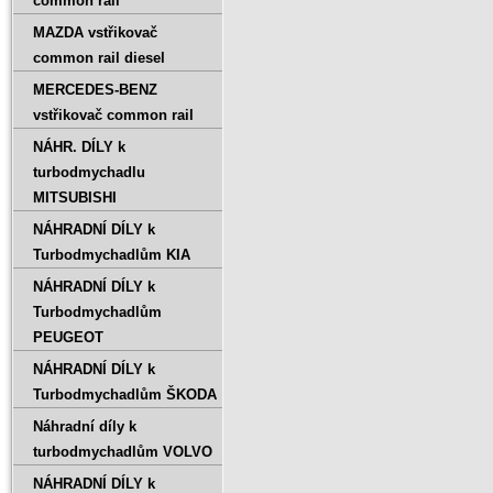
common rail
MAZDA vstřikovač
common rail diesel
MERCEDES-BENZ
vstřikovač common rail
NÁHR. DÍLY k
turbodmychadlu
MITSUBISHI
NÁHRADNÍ DÍLY k
Turbodmychadlům KIA
NÁHRADNÍ DÍLY k
Turbodmychadlům
PEUGEOT
NÁHRADNÍ DÍLY k
Turbodmychadlům ŠKODA
Náhradní díly k
turbodmychadlům VOLVO
NÁHRADNÍ DÍLY k