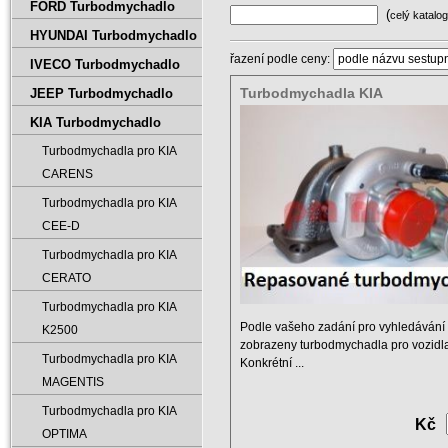
FORD Turbodmychadlo
(
celý katalog
HYUNDAI Turbodmychadlo
řazení podle ceny:
IVECO Turbodmychadlo
Turbodmychadla KIA
JEEP Turbodmychadlo
KIA Turbodmychadlo
Turbodmychadla pro KIA
CARENS
Turbodmychadla pro KIA
CEE-D
Turbodmychadla pro KIA
CERATO
Turbodmychadla pro KIA
Podle vašeho zadání pro vyhledávání 
K2500
zobrazeny turbodmychadla pro vozidla
Turbodmychadla pro KIA
Konkrétní ...
MAGENTIS
Turbodmychadla pro KIA
Kč
OPTIMA