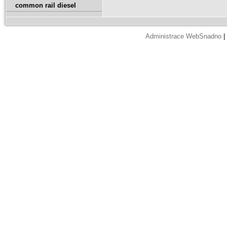
common rail diesel
Administrace WebSnadno
|