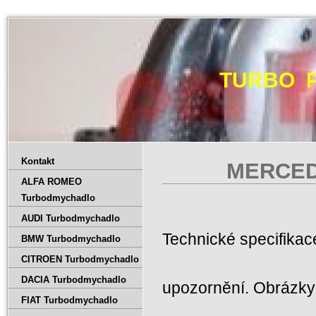
TURBO 
Kontakt
MERCED
ALFA ROMEO
Turbodmychadlo
AUDI Turbodmychadlo
Technické specifika
BMW Turbodmychadlo
CITROEN Turbodmychadlo
DACIA Turbodmychadlo
upozornění. Obrázky 
FIAT Turbodmychadlo