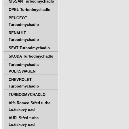
NISSAN Turbodmychadlo
OPEL Turbodmychadlo
PEUGEOT
Turbodmychadlo
RENAULT
Turbodmychadlo
SEAT Turbodmychadlo
ŠKODA Turbodmychadlo
Turbodmychadla
VOLKSWAGEN
CHEVROLET
Turbodmychadlo
TURBODMYCHADLO
Alfa Romeo Střed turba
Ložiskový uzel
AUDI Střed turba
Ložiskový uzel