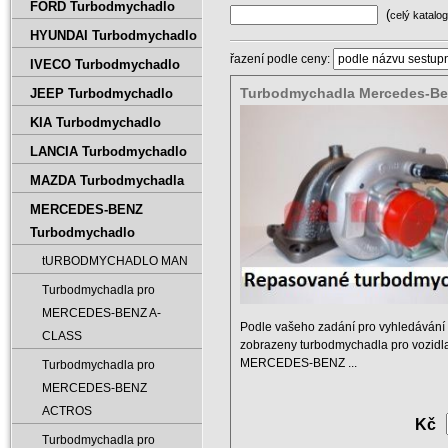
FORD Turbodmychadlo
(
celý katalog
HYUNDAI Turbodmychadlo
řazení podle ceny:
IVECO Turbodmychadlo
Turbodmychadla Mercedes-Be
JEEP Turbodmychadlo
KIA Turbodmychadlo
LANCIA Turbodmychadlo
MAZDA Turbodmychadla
MERCEDES-BENZ
Turbodmychadlo
tURBODMYCHADLO MAN
Turbodmychadla pro
MERCEDES-BENZ A-
Podle vašeho zadání pro vyhledávání 
CLASS
zobrazeny turbodmychadla pro vozidl
MERCEDES-BENZ ...
Turbodmychadla pro
MERCEDES-BENZ
ACTROS
Kč
Turbodmychadla pro