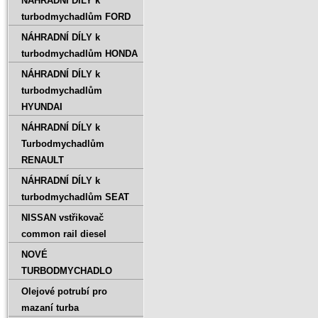
NÁHRADNÍ DÍLY k
turbodmychadlům FORD
NÁHRADNÍ DÍLY k
turbodmychadlům HONDA
NÁHRADNÍ DÍLY k
turbodmychadlům
HYUNDAI
NÁHRADNÍ DÍLY k
Turbodmychadlům
RENAULT
NÁHRADNÍ DÍLY k
turbodmychadlům SEAT
NISSAN vstřikovač
common rail diesel
NOVÉ
TURBODMYCHADLO
Olejové potrubí pro
mazaní turba