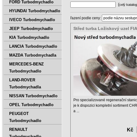
FORD Turbodmychadlo
(
celý katalog
HYUNDAI Turbodmychadlo
řazení podle ceny:
IVECO Turbodmychadlo
Střed turba Ložiskový uzel FI
JEEP Turbodmychadlo
KIA Turbodmychadlo
LANCIA Turbodmychadlo
MAZDA Turbodmychadla
MERCEDES-BENZ
Turbodmychadlo
LAND-ROVER
Turbodmychadla
NISSAN Turbodmychadlo
Pro specializované regenerační stanic
OPEL Turbodmychadlo
je k dispozici kompletní sortiment CHR
a ...
PEUGEOT
Turbodmychadlo
RENAULT
Kč
Turbodmychadlo