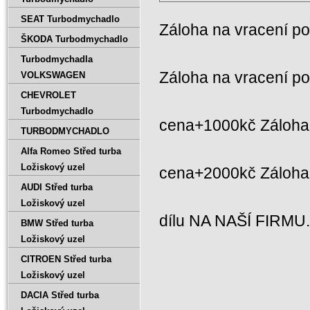
SEAT Turbodmychadlo
Záloha na vracení p
ŠKODA Turbodmychadlo
Turbodmychadla
Záloha na vracení p
VOLKSWAGEN
CHEVROLET
Turbodmychadlo
cena+1000kč Záloha 
TURBODMYCHADLO
Alfa Romeo Střed turba
Ložiskový uzel
cena+2000kč Záloh
AUDI Střed turba
Ložiskový uzel
dílu NA NAŠÍ FIRMU
BMW Střed turba
Ložiskový uzel
CITROEN Střed turba
Ložiskový uzel
DACIA Střed turba