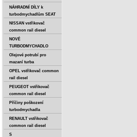
NÁHRADNÍ DÍLY k
turbodmychadlům SEAT
NISSAN vstřikovač
common rail diesel
NOVÉ
TURBODMYCHADLO
Olejové potrubí pro
mazaní turba
OPEL vstřikovač common
rail diesel
PEUGEOT vstřikovač
common rail diesel
Příčiny poškození
turbodmychadla
RENAULT vstřikovač
common rail diesel
S