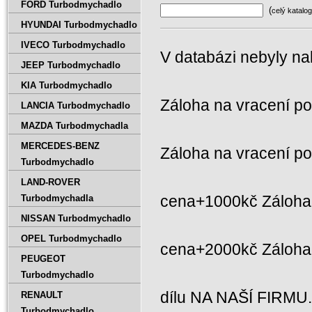
FORD Turbodmychadlo
(
celý katalog
HYUNDAI Turbodmychadlo
IVECO Turbodmychadlo
V databázi nebyly na
JEEP Turbodmychadlo
KIA Turbodmychadlo
Záloha na vracení p
LANCIA Turbodmychadlo
MAZDA Turbodmychadla
MERCEDES-BENZ
Záloha na vracení p
Turbodmychadlo
LAND-ROVER
cena+1000kč Záloha 
Turbodmychadla
NISSAN Turbodmychadlo
OPEL Turbodmychadlo
cena+2000kč Záloh
PEUGEOT
Turbodmychadlo
dílu NA NAŠÍ FIRMU
RENAULT
Turbodmychadlo