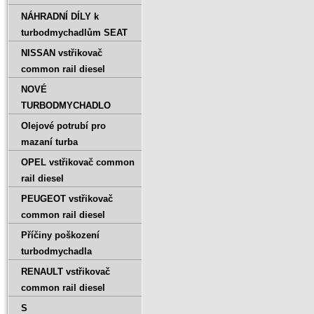
NÁHRADNÍ DÍLY k
turbodmychadlům SEAT
NISSAN vstřikovač
common rail diesel
NOVÉ
TURBODMYCHADLO
Olejové potrubí pro
mazaní turba
OPEL vstřikovač common
rail diesel
PEUGEOT vstřikovač
common rail diesel
Příčiny poškození
turbodmychadla
RENAULT vstřikovač
common rail diesel
S