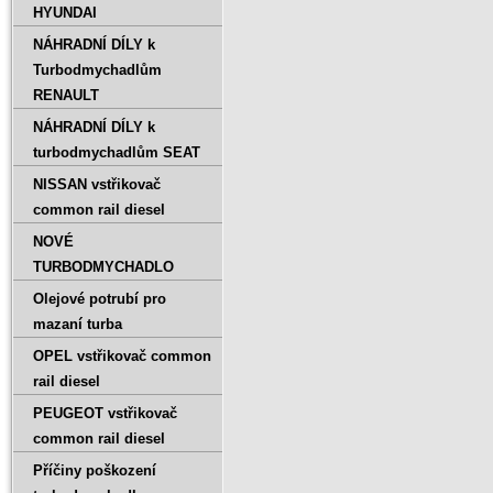
HYUNDAI
NÁHRADNÍ DÍLY k
Turbodmychadlům
RENAULT
NÁHRADNÍ DÍLY k
turbodmychadlům SEAT
NISSAN vstřikovač
common rail diesel
NOVÉ
TURBODMYCHADLO
Olejové potrubí pro
mazaní turba
OPEL vstřikovač common
rail diesel
PEUGEOT vstřikovač
common rail diesel
Příčiny poškození