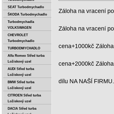
SEAT Turbodmychadlo
Záloha na vracení p
ŠKODA Turbodmychadlo
Turbodmychadla
Záloha na vracení p
VOLKSWAGEN
CHEVROLET
Turbodmychadlo
cena+1000kč Záloha 
TURBODMYCHADLO
Alfa Romeo Střed turba
Ložiskový uzel
cena+2000kč Záloh
AUDI Střed turba
Ložiskový uzel
dílu NA NAŠÍ FIRMU
BMW Střed turba
Ložiskový uzel
CITROEN Střed turba
Ložiskový uzel
DACIA Střed turba