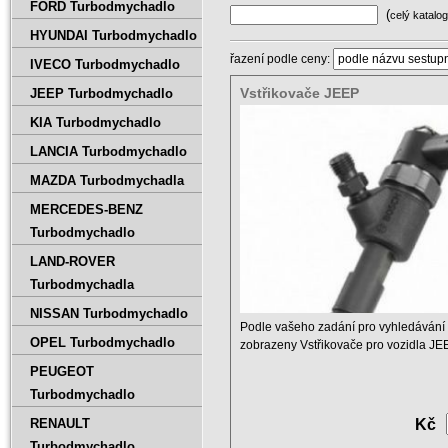
FORD Turbodmychadlo
(
celý katalog
HYUNDAI Turbodmychadlo
řazení podle ceny:
IVECO Turbodmychadlo
Vstřikovače JEEP
JEEP Turbodmychadlo
KIA Turbodmychadlo
LANCIA Turbodmychadlo
MAZDA Turbodmychadla
MERCEDES-BENZ
Turbodmychadlo
LAND-ROVER
Turbodmychadla
NISSAN Turbodmychadlo
Podle vašeho zadání pro vyhledávání 
OPEL Turbodmychadlo
zobrazeny Vstřikovače pro vozidla JE
PEUGEOT
Konkrétní ...
Turbodmychadlo
RENAULT
Kč
Turbodmychadlo