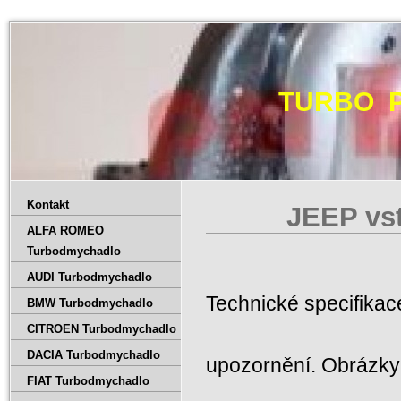
TURBO 
Kontakt
JEEP vst
ALFA ROMEO
Turbodmychadlo
AUDI Turbodmychadlo
Technické specifika
BMW Turbodmychadlo
CITROEN Turbodmychadlo
DACIA Turbodmychadlo
upozornění. Obrázky 
FIAT Turbodmychadlo