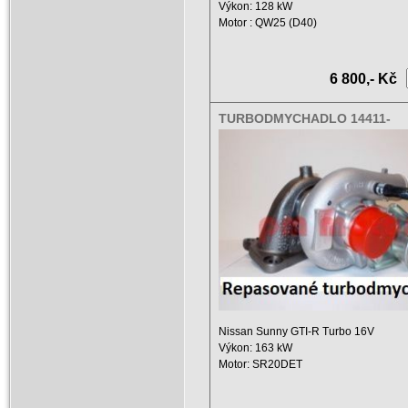
Výkon: 128 kW
Motor : QW25 (D40)
Zdvihový objem: 2500 ccm ...
6 800,- Kč
TURBODMYCHADLO 14411-
54C00,465997-0004
Nissan Sunny GTI-R Turbo 16V
Výkon: 163 kW
Motor: SR20DET
Zdvihový objem: 1998 ccm ...