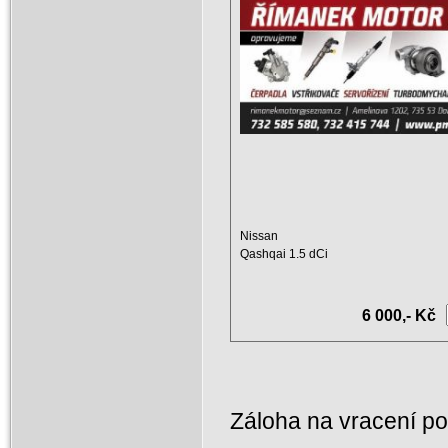
Qashqai 1.5 dCi 14411-00Q0F,
0070, 76KW
Nissan
Qashqai 1.5 dCi
motoru: K9K
Objem motoru: 1461 ccm
Výkon: 76 KW ...
6 000,- Kč
Záloha na vracení p