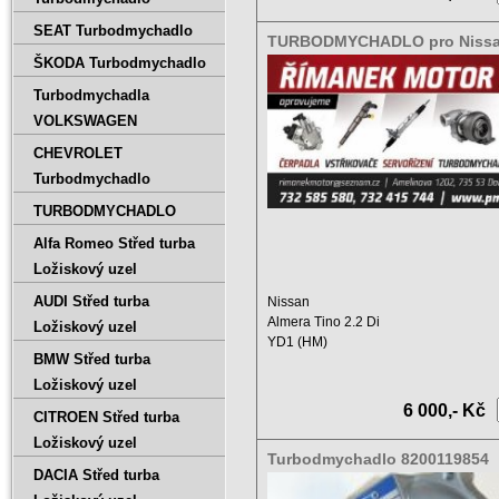
SEAT Turbodmychadlo
TURBODMYCHADLO pro Nissa
Tino 2.2 Di, 14411BN800, 4522
ŠKODA Turbodmychadlo
84KW
Turbodmychadla
VOLKSWAGEN
CHEVROLET
Turbodmychadlo
TURBODMYCHADLO
Alfa Romeo Střed turba
Ložiskový uzel
AUDI Střed turba
Nissan
Almera Tino 2.2 Di
Ložiskový uzel
YD1 (HM)
BMW Střed turba
Zdvihový objem: 2200 ccm
Výkon: 84 KW ...
Ložiskový uzel
6 000,- Kč
CITROEN Střed turba
Ložiskový uzel
Turbodmychadlo 8200119854
DACIA Střed turba
54359880002