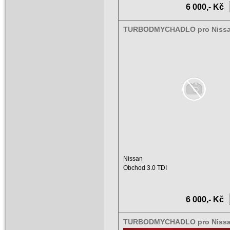
6 000,- Kč
TURBODMYCHADLO pro Nissa
3.0 TDI 14411-69T00, 452187-
Nissan
Obchod 3.0 TDI
Motor: BD-30Ti
Zdvihový objem: 2953 ccm
Výkon: 78 ...
6 000,- Kč
TURBODMYCHADLO pro Niss