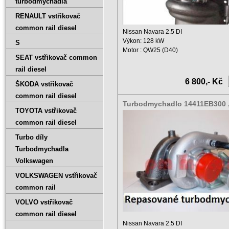
turbodmychadla
RENAULT vstřikovač
common rail diesel
Nissan Navara 2.5 DI
Výkon: 128 kW
S
Motor : QW25 (D40)
SEAT vstřikovač common
Zdvihový objem: 2500 ccm ...
rail diesel
6 800,- Kč
ŠKODA vstřikovač
common rail diesel
Turbodmychadlo 14411EB300 ,
TOYOTA vstřikovač
5002S
common rail diesel
Turbo díly
Turbodmychadla
Volkswagen
VOLKSWAGEN vstřikovač
common rail
VOLVO vstřikovač
common rail diesel
Nissan Navara 2.5 DI