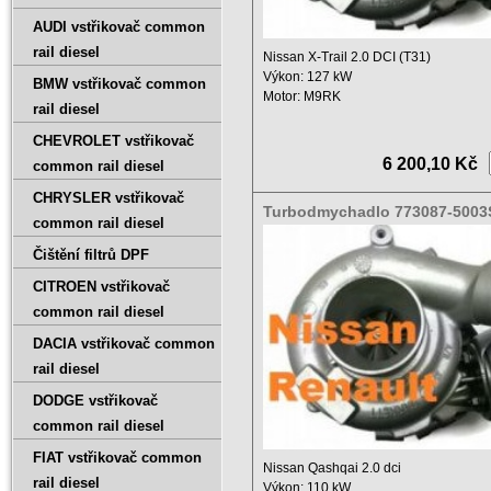
AUDI vstřikovač common
rail diesel
Nissan X-Trail 2.0 DCI (T31)
Výkon: 127 kW
BMW vstřikovač common
Motor: M9RK
rail diesel
Zdvihový objem: 1995 ccm ...
CHEVROLET vstřikovač
6 200,10 Kč
common rail diesel
CHRYSLER vstřikovač
Turbodmychadlo 773087-5003
common rail diesel
5002S 14411-00K0F
Čištění filtrů DPF
CITROEN vstřikovač
common rail diesel
DACIA vstřikovač common
rail diesel
DODGE vstřikovač
common rail diesel
FIAT vstřikovač common
Nissan Qashqai 2.0 dci
rail diesel
Výkon: 110 kW