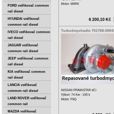
Motor: M9RK
FORD vstřikovač common
Zdvihový objem: 1995 ccm
rail diesel
Rok ...
HYUNDAI vstřikovač
6 200,10 Kč
common rail diesel
Turbodmychadlo 751768-5004
IVECO vstřikovač common
0001
rail diesel
JAGUAR vstřikovač
common rail diesel
JEEP vstřikovač common
rail diesel
KIA vstřikovač common
rail diesel
LANCIA vstřikovač
NISSAN PRIMASTAR dCi
common rail diesel
Výkon: 74 Kw - 100 k
LAND ROVER vstřikovač
Motor: F9Q
common rail
Objem: 1900 ccm
Rok ...
MAZDA vstřikovač