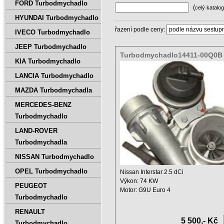
FORD Turbodmychadlo
(
celý katalog
HYUNDAI Turbodmychadlo
řazení podle ceny:
IVECO Turbodmychadlo
JEEP Turbodmychadlo
Turbodmychadlo14411-00Q0B 
KIA Turbodmychadlo
5004S
LANCIA Turbodmychadlo
MAZDA Turbodmychadla
MERCEDES-BENZ
Turbodmychadlo
LAND-ROVER
Turbodmychadla
NISSAN Turbodmychadlo
OPEL Turbodmychadlo
Nissan Interstar 2.5 dCi
Výkon: 74 KW
PEUGEOT
Motor: G9U Euro 4
Turbodmychadlo
Objem motoru: 2464 ccm ...
RENAULT
5 500,- Kč
Turbodmychadlo