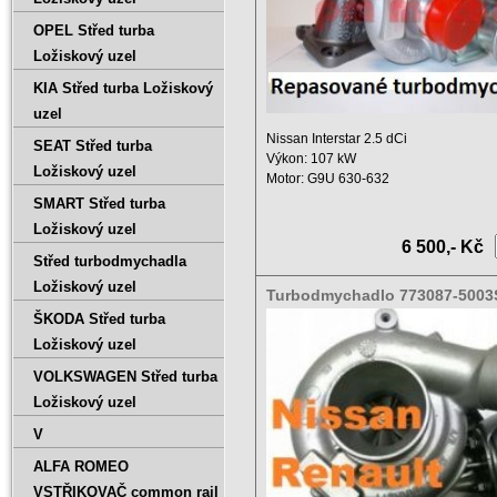
OPEL Střed turba
Ložiskový uzel
KIA Střed turba Ložiskový
uzel
Nissan Interstar 2.5 dCi
SEAT Střed turba
Výkon: 107 kW
Ložiskový uzel
Motor: G9U 630-632
Zdvihový objem: 2464 ccm ...
SMART Střed turba
Ložiskový uzel
6 500,- Kč
Střed turbodmychadla
Ložiskový uzel
Turbodmychadlo 773087-5003
5002S 14411-00K0F 1441100K
ŠKODA Střed turba
Ložiskový uzel
VOLKSWAGEN Střed turba
Ložiskový uzel
V
ALFA ROMEO
VSTŘIKOVAČ common rail