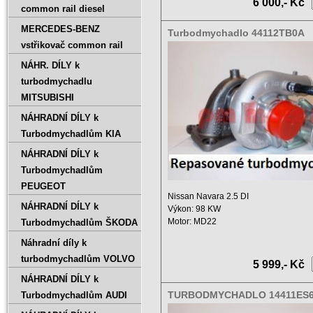
6 000,- Kč
common rail diesel
MERCEDES-BENZ
Turbodmychadlo 44112TB0A
vstřikovač common rail
14411UT2337
NÁHR. DÍLY k
turbodmychadlu
MITSUBISHI
NÁHRADNÍ DÍLY k
Turbodmychadlům KIA
NÁHRADNÍ DÍLY k
Turbodmychadlům
PEUGEOT
Nissan Navara 2.5 DI
NÁHRADNÍ DÍLY k
Výkon: 98 KW
Motor: MD22
Turbodmychadlům ŠKODA
Zdvihový objem: 2500 ccm
Náhradní díly k
Rok ...
turbodmychadlům VOLVO
5 999,- Kč
NÁHRADNÍ DÍLY k
TURBODMYCHADLO 14411ES
Turbodmychadlům AUDI
750441-5005S