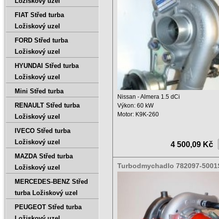
Ložiskový uzel
FIAT Střed turba
Ložiskový uzel
FORD Střed turba
Ložiskový uzel
HYUNDAI Střed turba
Ložiskový uzel
Mini Střed turba
Nissan - Almera 1.5 dCi
RENAULT Střed turba
Výkon: 60 kW
Motor: K9K-260
Ložiskový uzel
Zdvihový objem: 1460 ccm
IVECO Střed turba
Rok: ...
Ložiskový uzel
4 500,09 Kč
MAZDA Střed turba
Turbodmychadlo 782097-5001
Ložiskový uzel
0001
MERCEDES-BENZ Střed
turba Ložiskový uzel
PEUGEOT Střed turba
Ložiskový uzel