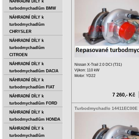
NÁHRADNÍ DÍLY k
turbodmychadlům BMW
NÁHRADNÍ DÍLY k
turbodmychadlům
CHRYSLER
NÁHRADNÍ DÍLY k
turbodmychadlům
CITROEN
NÁHRADNÍ DÍLY k
Nissan X-Trail 2.0 DCI (T31)
Výkon: 110 kW
turbodmychadlům DACIA
Motor: YD22
NÁHRADNÍ DÍLY k
Zdvihový objem: 1995 ccm ...
turbodmychadlům FIAT
7 260,- Kč
NÁHRADNÍ DÍLY k
turbodmychadlům FORD
Turbodmychadlo 14411EC00E 
NÁHRADNÍ DÍLY k
5004S
turbodmychadlům HONDA
NÁHRADNÍ DÍLY k
turbodmychadlům