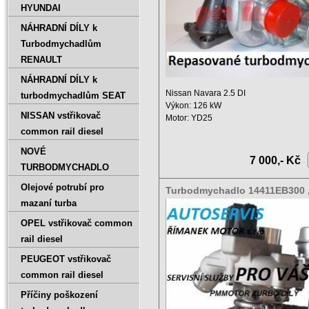
HYUNDAI
NÁHRADNÍ DÍLY k
Turbodmychadlům
RENAULT
NÁHRADNÍ DÍLY k
Nissan Navara 2.5 DI
turbodmychadlům SEAT
Výkon: 126 kW
NISSAN vstřikovač
Motor: YD25
Zdvihový objem: 2500 ccm
common rail diesel
Rok ...
NOVÉ
7 000,- Kč
TURBODMYCHADLO
Olejové potrubí pro
Turbodmychadlo 14411EB300 ,
5002S
mazaní turba
OPEL vstřikovač common
rail diesel
PEUGEOT vstřikovač
common rail diesel
Příčiny poškození