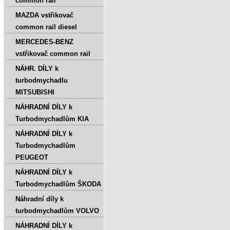
common rail
MAZDA vstřikovač
common rail diesel
MERCEDES-BENZ
vstřikovač common rail
NÁHR. DÍLY k
turbodmychadlu
MITSUBISHI
NÁHRADNÍ DÍLY k
Turbodmychadlům KIA
NÁHRADNÍ DÍLY k
Turbodmychadlům
PEUGEOT
NÁHRADNÍ DÍLY k
Turbodmychadlům ŠKODA
Náhradní díly k
turbodmychadlům VOLVO
NÁHRADNÍ DÍLY k