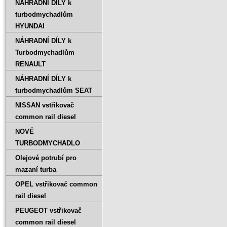
NÁHRADNÍ DÍLY k
turbodmychadlům
HYUNDAI
NÁHRADNÍ DÍLY k
Turbodmychadlům
RENAULT
NÁHRADNÍ DÍLY k
turbodmychadlům SEAT
NISSAN vstřikovač
common rail diesel
NOVÉ
TURBODMYCHADLO
Olejové potrubí pro
mazaní turba
OPEL vstřikovač common
rail diesel
PEUGEOT vstřikovač
common rail diesel