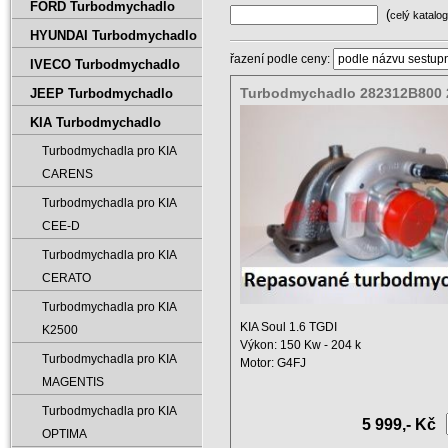
FORD Turbodmychadlo
(
celý katalog
HYUNDAI Turbodmychadlo
řazení podle ceny:
IVECO Turbodmychadlo
Turbodmychadlo 282312B800 
JEEP Turbodmychadlo
2B800
KIA Turbodmychadlo
Turbodmychadla pro KIA
CARENS
Turbodmychadla pro KIA
CEE-D
Turbodmychadla pro KIA
CERATO
Turbodmychadla pro KIA
KIA Soul 1.6 TGDI
K2500
Výkon: 150 Kw - 204 k
Turbodmychadla pro KIA
Motor: G4FJ
Výměna: 1591 ccm
MAGENTIS
Rok od ...
Turbodmychadla pro KIA
5 999,- Kč
OPTIMA