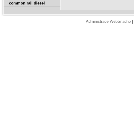
common rail diesel
Administrace WebSnadno
|