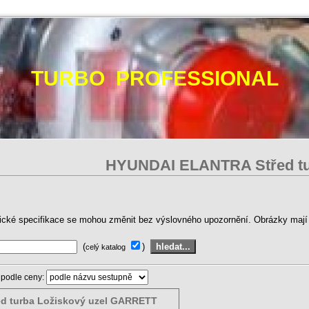
TURBO PROFESSIONAL
HYUNDAI ELANTRA Střed t
ické specifikace se mohou změnit bez výslovného upozornění. Obrázky mají p
(
)
celý katalog
 podle ceny:
ed turba Ložiskový uzel GARRETT