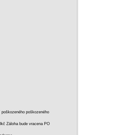
ní poškozeného poškozeného
00kč Záloha bude vracena PO