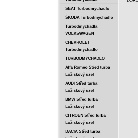
DORUČ
SEAT Turbodmychadlo
ŠKODA Turbodmychadlo
Turbodmychadla
VOLKSWAGEN
CHEVROLET
Turbodmychadlo
TURBODMYCHADLO
Alfa Romeo Střed turba
Ložiskový uzel
AUDI Střed turba
Ložiskový uzel
BMW Střed turba
Ložiskový uzel
CITROEN Střed turba
Ložiskový uzel
DACIA Střed turba