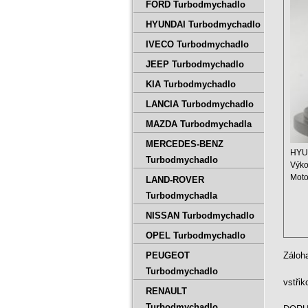
757
FORD Turbodmychadlo
HYUNDAI Turbodmychadlo
IVECO Turbodmychadlo
JEEP Turbodmychadlo
KIA Turbodmychadlo
LANCIA Turbodmychadlo
MAZDA Turbodmychadla
MERCEDES-BENZ
HYUN
Turbodmychadlo
Výko
Moto
LAND-ROVER
Zdvi
Turbodmychadla
NISSAN Turbodmychadlo
OPEL Turbodmychadlo
PEUGEOT
Záloh
Turbodmychadlo
vstři
RENAULT
Turbodmychadlo