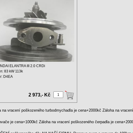
886-5003S 2823127410
DAI ELANTRA III 2.0 CRDi
n: 83 kW 113k
r: D4EA
hový objem: 1991 ...
2 973,- Kč
a na vracení poškozeného turbodmychadla je cena+2000kč Záloha na vrace
kovače je cena+1000kč Záloha na vracení poškozeného čerpadla je cena+20