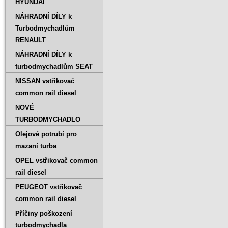
HYUNDAI
NÁHRADNÍ DÍLY k
Turbodmychadlům
RENAULT
NÁHRADNÍ DÍLY k
turbodmychadlům SEAT
NISSAN vstřikovač
common rail diesel
NOVÉ
TURBODMYCHADLO
Olejové potrubí pro
mazaní turba
OPEL vstřikovač common
rail diesel
PEUGEOT vstřikovač
common rail diesel
Příčiny poškození
turbodmychadla