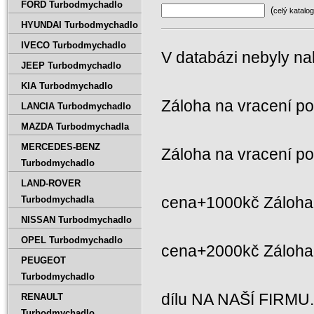
FORD Turbodmychadlo
(
celý katalog
HYUNDAI Turbodmychadlo
IVECO Turbodmychadlo
V databázi nebyly na
JEEP Turbodmychadlo
KIA Turbodmychadlo
Záloha na vracení p
LANCIA Turbodmychadlo
MAZDA Turbodmychadla
MERCEDES-BENZ
Záloha na vracení p
Turbodmychadlo
LAND-ROVER
cena+1000kč Záloha 
Turbodmychadla
NISSAN Turbodmychadlo
OPEL Turbodmychadlo
cena+2000kč Záloh
PEUGEOT
Turbodmychadlo
dílu NA NAŠÍ FIRMU
RENAULT
Turbodmychadlo