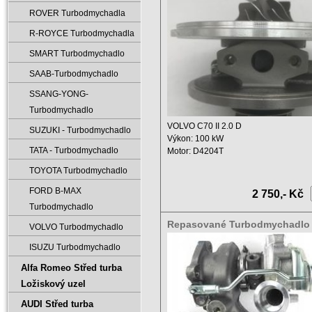
ROVER Turbodmychadla
R-ROYCE Turbodmychadla
SMART Turbodmychadlo
SAAB-Turbodmychadlo
SSANG-YONG-
Turbodmychadlo
VOLVO C70 II 2.0 D
SUZUKI - Turbodmychadlo
Výkon: 100 kW
TATA - Turbodmychadlo
Motor: D4204T
Zdvihový objem: 1997 ccm ...
TOYOTA Turbodmychadlo
FORD B-MAX
2 750,- Kč
Turbodmychadlo
Repasované Turbodmychadlo
VOLVO Turbodmychadlo
Mitsubishi 49131-05160 49131
ISUZU Turbodmychadlo
Alfa Romeo Střed turba
Ložiskový uzel
AUDI Střed turba