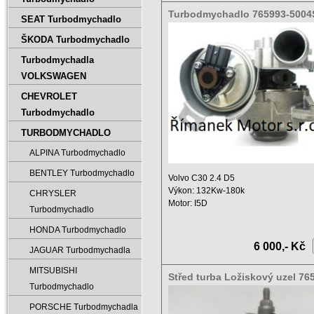
Turbodmychadlo 765993-5004
SEAT Turbodmychadlo
0004
ŠKODA Turbodmychadlo
Turbodmychadla
VOLKSWAGEN
CHEVROLET
Turbodmychadlo
TURBODMYCHADLO
ALPINA Turbodmychadlo
BENTLEY Turbodmychadlo
Volvo C30 2.4 D5
Výkon: 132Kw-180k
CHRYSLER
Motor: I5D
Turbodmychadlo
Objem: 2400 ccm
Rok výroby: od ...
HONDA Turbodmychadlo
6 000,- Kč
JAGUAR Turbodmychadla
MITSUBISHI
Střed turba Ložiskový uzel 76
Turbodmychadlo
5004S,765993-0004
PORSCHE Turbodmychadla