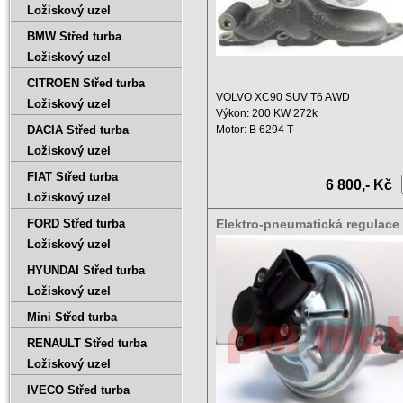
Ložiskový uzel
BMW Střed turba
Ložiskový uzel
CITROEN Střed turba
VOLVO XC90 SUV T6 AWD
Ložiskový uzel
Výkon: 200 KW 272k
DACIA Střed turba
Motor: B 6294 T
Zdvihový objem: 2922 ccm ...
Ložiskový uzel
FIAT Střed turba
6 800,- Kč
Ložiskový uzel
FORD Střed turba
Elektro-pneumatická regulace
5004S,765993-0004
Ložiskový uzel
HYUNDAI Střed turba
Ložiskový uzel
Mini Střed turba
RENAULT Střed turba
Ložiskový uzel
IVECO Střed turba