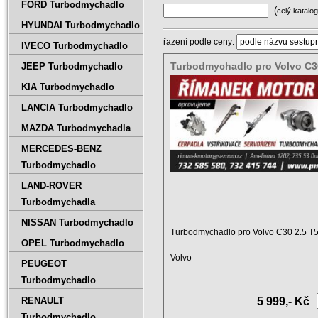
FORD Turbodmychadlo
(
celý katalog
HYUNDAI Turbodmychadlo
řazení podle ceny:
IVECO Turbodmychadlo
Turbodmychadlo pro Volvo C3
JEEP Turbodmychadlo
30650975,30757112,
KIA Turbodmychadlo
30650569,6G9N6K682AA
LANCIA Turbodmychadlo
MAZDA Turbodmychadla
MERCEDES-BENZ
Turbodmychadlo
LAND-ROVER
Turbodmychadla
NISSAN Turbodmychadlo
Turbodmychadlo pro Volvo C30 2.5 T
OPEL Turbodmychadlo
Volvo
PEUGEOT
C30 2.5 T5
Turbodmychadlo
Motor: RNC 2P25-LT ...
RENAULT
5 999,- Kč
Turbodmychadlo