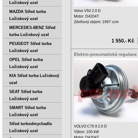
Ložiskový uzel
Volvo V50 2.0 D
MAZDA Střed turba
Motor: D4204T
Ložiskový uzel
Zdvihový objem: 1997 ccm
MERCEDES-BENZ Střed
Výkon: 100 kW
Rok: ...
turba Ložiskový uzel
1 550,- Kč
PEUGEOT Střed turba
Ložiskový uzel
Elektro-pneumatická regulace
OPEL Střed turba
5004S,765993-0004
Ložiskový uzel
KIA Střed turba Ložiskový
uzel
SEAT Střed turba
Ložiskový uzel
SMART Střed turba
Ložiskový uzel
Střed turbodmychadla
VOLVO C70 II 2.0 D
Ložiskový uzel
Výkon: 100 kW
Motor: D4204T