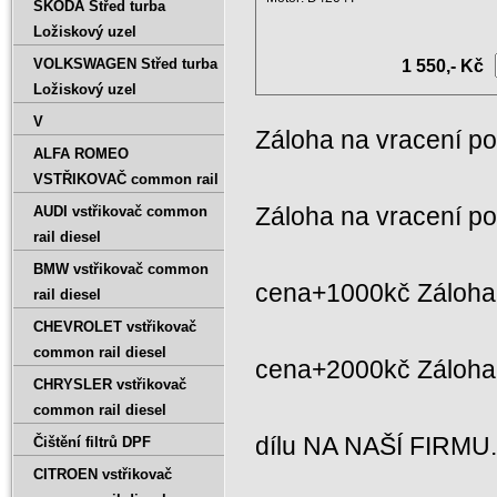
ŠKODA Střed turba
Zdvihový objem: 1997 ccm
Ložiskový uzel
Rok: ...
VOLKSWAGEN Střed turba
1 550,- Kč
Ložiskový uzel
V
Záloha na vracení p
ALFA ROMEO
VSTŘIKOVAČ common rail
Záloha na vracení p
AUDI vstřikovač common
rail diesel
BMW vstřikovač common
cena+1000kč Záloha 
rail diesel
CHEVROLET vstřikovač
common rail diesel
cena+2000kč Záloh
CHRYSLER vstřikovač
common rail diesel
dílu NA NAŠÍ FIRMU
Čištění filtrů DPF
CITROEN vstřikovač