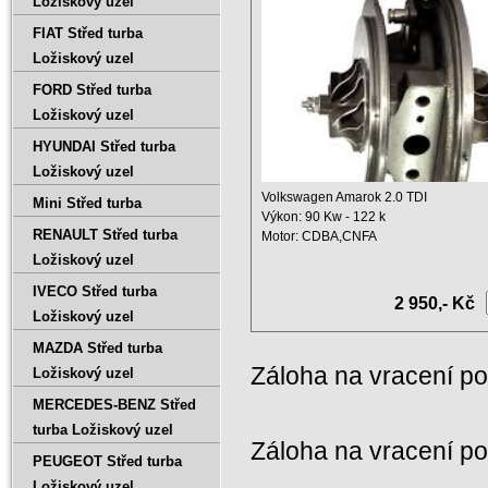
Ložiskový uzel
FIAT Střed turba
Ložiskový uzel
FORD Střed turba
Ložiskový uzel
HYUNDAI Střed turba
Ložiskový uzel
Volkswagen Amarok 2.0 TDI
Mini Střed turba
Výkon: 90 Kw - 122 k
RENAULT Střed turba
Motor: CDBA,CNFA
Objem : 1968 ccm ...
Ložiskový uzel
IVECO Střed turba
2 950,- Kč
Ložiskový uzel
MAZDA Střed turba
Záloha na vracení p
Ložiskový uzel
MERCEDES-BENZ Střed
turba Ložiskový uzel
Záloha na vracení p
PEUGEOT Střed turba
Ložiskový uzel