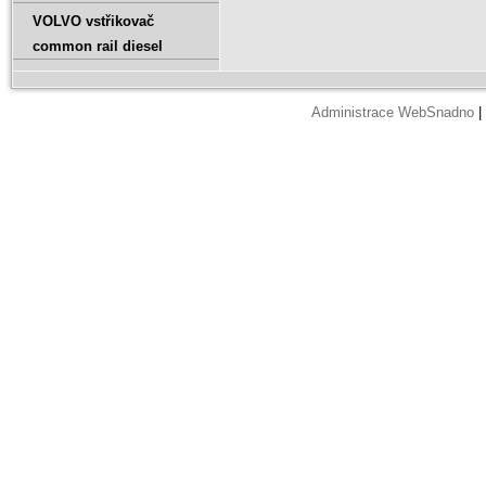
VOLVO vstřikovač
common rail diesel
Administrace WebSnadno
|