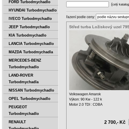
FORD Turbodmychadlo
(
celý katalog
HYUNDAI Turbodmychadlo
řazení podle ceny:
IVECO Turbodmychadlo
Střed turba Ložiskový uzel 79
JEEP Turbodmychadlo
5003S 795090-0003
KIA Turbodmychadlo
LANCIA Turbodmychadlo
MAZDA Turbodmychadla
MERCEDES-BENZ
Turbodmychadlo
LAND-ROVER
Turbodmychadla
NISSAN Turbodmychadlo
Volkswagen Amarok
OPEL Turbodmychadlo
Výkon: 90 Kw - 122 k
Motor 2.0 TDI : CDBA
PEUGEOT
Objem : 1968 ccm
Turbodmychadlo
Rok ...
RENAULT
2 700,- Kč
Turbodmychadlo