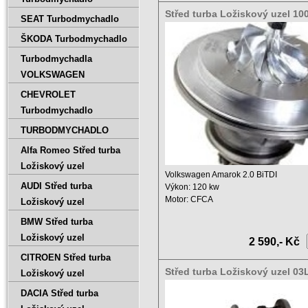
Střed turba Ložiskový uzel 1
SEAT Turbodmychadlo
10009880065 K04 A6018
ŠKODA Turbodmychadlo
Turbodmychadla
VOLKSWAGEN
CHEVROLET
Turbodmychadlo
TURBODMYCHADLO
Alfa Romeo Střed turba
Ložiskový uzel
Volkswagen Amarok 2.0 BiTDI
AUDI Střed turba
Výkon: 120 kw
Motor: CFCA
Ložiskový uzel
Objem: 1968 ccm
BMW Střed turba
Rok: únor ...
Ložiskový uzel
2 590,- Kč
CITROEN Střed turba
Střed turba Ložiskový uzel 0
Ložiskový uzel
803955-5005S
DACIA Střed turba