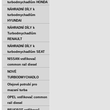
turbodmychadlům HONDA
NÁHRADNÍ DÍLY k
turbodmychadlům
HYUNDAI
NÁHRADNÍ DÍLY k
Turbodmychadlům
RENAULT
NÁHRADNÍ DÍLY k
turbodmychadlům SEAT
NISSAN vstřikovač
common rail diesel
NOVÉ
TURBODMYCHADLO
Olejové potrubí pro
mazaní turba
OPEL vstřikovač common
rail diesel
PEUGEOT vstřikovač