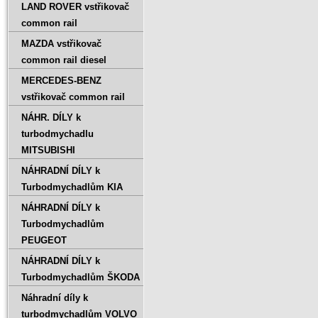
LAND ROVER vstřikovač
common rail
MAZDA vstřikovač
common rail diesel
MERCEDES-BENZ
vstřikovač common rail
NÁHR. DÍLY k
turbodmychadlu
MITSUBISHI
NÁHRADNÍ DÍLY k
Turbodmychadlům KIA
NÁHRADNÍ DÍLY k
Turbodmychadlům
PEUGEOT
NÁHRADNÍ DÍLY k
Turbodmychadlům ŠKODA
Náhradní díly k
turbodmychadlům VOLVO