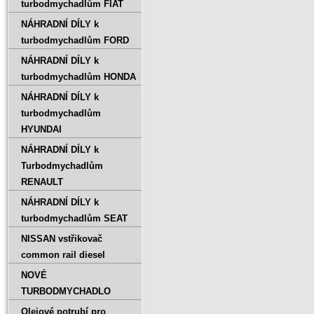
turbodmychadlům FIAT
NÁHRADNÍ DÍLY k
turbodmychadlům FORD
NÁHRADNÍ DÍLY k
turbodmychadlům HONDA
NÁHRADNÍ DÍLY k
turbodmychadlům
HYUNDAI
NÁHRADNÍ DÍLY k
Turbodmychadlům
RENAULT
NÁHRADNÍ DÍLY k
turbodmychadlům SEAT
NISSAN vstřikovač
common rail diesel
NOVÉ
TURBODMYCHADLO
Olejové potrubí pro