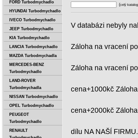
FORD Turbodmychadlo
(
celý katalog
HYUNDAI Turbodmychadlo
IVECO Turbodmychadlo
V databázi nebyly na
JEEP Turbodmychadlo
KIA Turbodmychadlo
Záloha na vracení p
LANCIA Turbodmychadlo
MAZDA Turbodmychadla
MERCEDES-BENZ
Záloha na vracení p
Turbodmychadlo
LAND-ROVER
cena+1000kč Záloha 
Turbodmychadla
NISSAN Turbodmychadlo
OPEL Turbodmychadlo
cena+2000kč Záloh
PEUGEOT
Turbodmychadlo
dílu NA NAŠÍ FIRMU
RENAULT
Turbodmychadlo