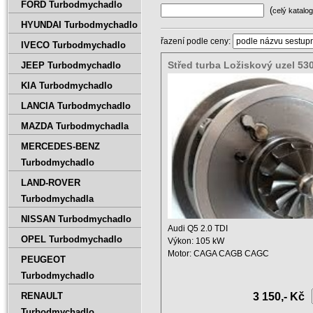
FORD Turbodmychadlo
(
celý katalog
HYUNDAI Turbodmychadlo
řazení podle ceny:
IVECO Turbodmychadlo
Střed turba Ložiskový uzel 5
JEEP Turbodmychadlo
53039700190
KIA Turbodmychadlo
LANCIA Turbodmychadlo
MAZDA Turbodmychadla
MERCEDES-BENZ
Turbodmychadlo
LAND-ROVER
Turbodmychadla
NISSAN Turbodmychadlo
Audi Q5 2.0 TDI
OPEL Turbodmychadlo
Výkon: 105 kW
Motor: CAGA CAGB CAGC
PEUGEOT
Zdvihový objem: 1968 ccm ...
Turbodmychadlo
RENAULT
3 150,- Kč
Turbodmychadlo