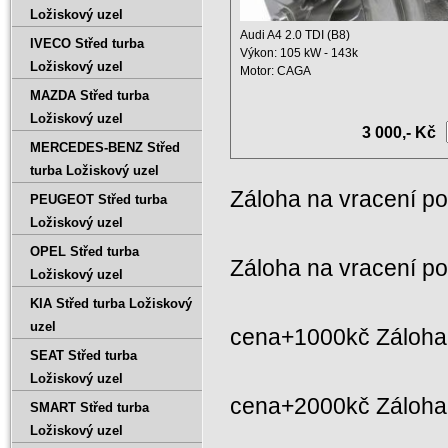
Ložiskový uzel
Audi A4 2.0 TDI (B8)
IVECO Střed turba
Výkon: 105 kW - 143k
Ložiskový uzel
Motor: CAGA
Objem: 1968 ccm
MAZDA Střed turba
Rok: ...
Ložiskový uzel
3 000,- Kč
MERCEDES-BENZ Střed
turba Ložiskový uzel
Záloha na vracení p
PEUGEOT Střed turba
Ložiskový uzel
OPEL Střed turba
Záloha na vracení p
Ložiskový uzel
KIA Střed turba Ložiskový
uzel
cena+1000kč Záloha 
SEAT Střed turba
Ložiskový uzel
cena+2000kč Záloh
SMART Střed turba
Ložiskový uzel