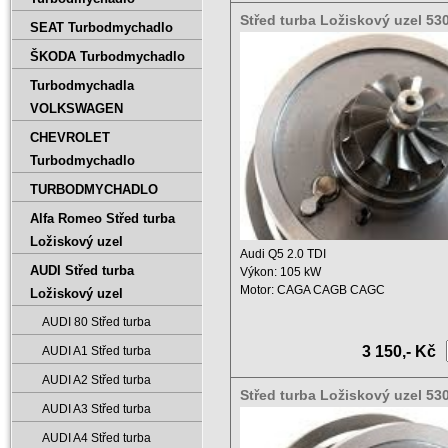
Střed turba Ložiskový uzel 5
SEAT Turbodmychadlo
03L145701D
ŠKODA Turbodmychadlo
Turbodmychadla
VOLKSWAGEN
CHEVROLET
Turbodmychadlo
TURBODMYCHADLO
Alfa Romeo Střed turba
Ložiskový uzel
Audi Q5 2.0 TDI
AUDI Střed turba
Výkon: 105 kW
Motor: CAGA CAGB CAGC
Ložiskový uzel
Objem: 1968 ccm
AUDI 80 Střed turba
Rok výroby: ...
3 150,- Kč
AUDI A1 Střed turba
AUDI A2 Střed turba
Střed turba Ložiskový uzel 5
AUDI A3 Střed turba
53039700189
AUDI A4 Střed turba