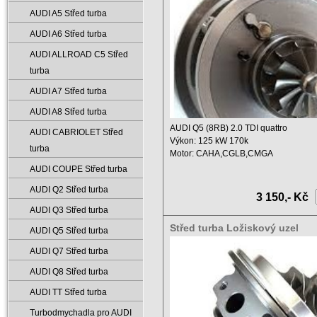
AUDI A5 Střed turba
AUDI A6 Střed turba
AUDI ALLROAD C5 Střed
turba
AUDI A7 Střed turba
AUDI A8 Střed turba
AUDI Q5 (8RB) 2.0 TDI quattro
AUDI CABRIOLET Střed
Výkon: 125 kW 170k
turba
Motor: CAHA,CGLB,CMGA
Objem: 1968 ...
AUDI COUPE Střed turba
AUDI Q2 Střed turba
3 150,- Kč
AUDI Q3 Střed turba
Střed turba Ložiskový uzel
AUDI Q5 Střed turba
06H145703RX 145702Q06H
AUDI Q7 Střed turba
AUDI Q8 Střed turba
AUDI TT Střed turba
Turbodmychadla pro AUDI