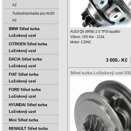
A2
Turbodmychadla pro AUDI
A2
BMW Střed turba
AUDI Q5 (8RB) 2.0 TFSI quattro
Ložiskový uzel
Výkon: 155 Kw - 211k
Motor: CDNC
CITROEN Střed turba
Výměna: 1984 ccm ...
Ložiskový uzel
DACIA Střed turba
3 000,- Kč
Ložiskový uzel
Střed turba Ložiskový uzel 0
FIAT Střed turba
8024525002
Ložiskový uzel
FORD Střed turba
Ložiskový uzel
HYUNDAI Střed turba
Ložiskový uzel
Mini Střed turba
RENAULT Střed turba