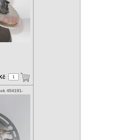
 Kč
tek 454191-