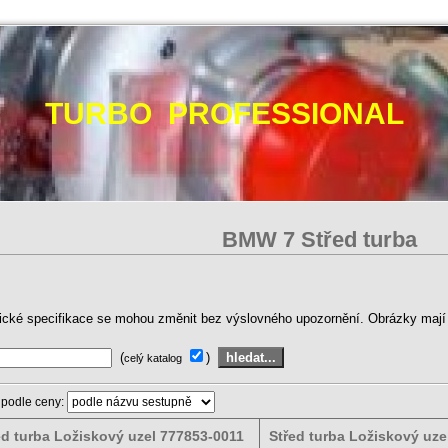
TURBO PROFESSIONAL
BMW 7 Střed turba
ické specifikace se mohou změnit bez výslovného upozornění. Obrázky mají p
(
)
celý katalog
 podle ceny:
ed turba Ložiskový uzel 777853-0011
Střed turba Ložiskový uze