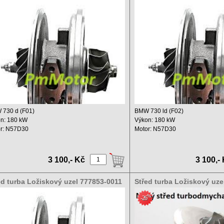
853-0006
777853-0006
730 d (F01)
BMW 730 ld (F02)
n: 180 kW
Výkon: 180 kW
r: N57D30
Motor: N57D30
hový objem 2993 ccm
Objem: 2993 ccm
..
Rok: od Feb.2009 ...
3 100,- Kč
3 100,-
ed turba Ložiskový uzel 777853-0011
Střed turba Ložiskový uze
853-0006
5021S 725364-5018S
%
-26