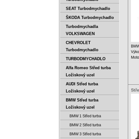
SEAT Turbodmychadlo
ŠKODA Turbodmychadlo
Turbodmychadla
VOLKSWAGEN
CHEVROLET
BMW 
Turbodmychadlo
Výko
Moto
TURBODMYCHADLO
Zdvi
Alfa Romeo Střed turba
Rok .
Ložiskový uzel
AUDI Střed turba
Stř
Ložiskový uzel
703
BMW Střed turba
Ložiskový uzel
BMW 1 Střed turba
BMW 2 Střed turba
BMW 3 Střed turba