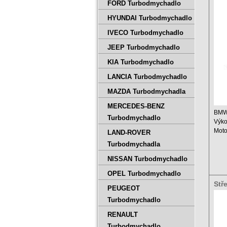
777
FORD Turbodmychadlo
HYUNDAI Turbodmychadlo
IVECO Turbodmychadlo
JEEP Turbodmychadlo
KIA Turbodmychadlo
LANCIA Turbodmychadlo
MAZDA Turbodmychadla
MERCEDES-BENZ
BMW 
Turbodmychadlo
Výko
Moto
LAND-ROVER
Zdvi
Turbodmychadla
Rok .
NISSAN Turbodmychadlo
OPEL Turbodmychadlo
Stř
PEUGEOT
777
Turbodmychadlo
RENAULT
Turbodmychadlo