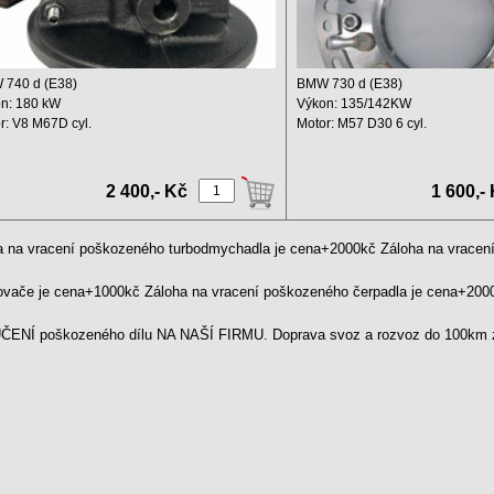
740 d (E38)
BMW 730 d (E38)
n: 180 kW
Výkon: 135/142KW
r: V8 M67D cyl.
Motor: M57 D30 6 cyl.
m: 3901 ccm
Zdvihový objem: 2926 ccm ...
od ...
2 400,- Kč
1 600,-
a na vracení poškozeného turbodmychadla je cena+2000kč Záloha na vrace
kovače je cena+1000kč Záloha na vracení poškozeného čerpadla je cena+20
ENÍ poškozeného dílu NA NAŠÍ FIRMU. Doprava svoz a rozvoz do 100km