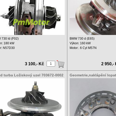
730 ld (F02)
BMW 730 d (E65)
n: 180 kW
Výkon: 160 kW
r: N57D30
Motor:. 6 Cyl M57N
hový objem 2993 ccm
Zdvihový objem 2993 ccm
..
Rok ...
3 100,- Kč
2 950,-
ed turba Ložiskový uzel 703672-0002
Geometrie,naklápění lopa
672-0001
9015S 454191-5012S