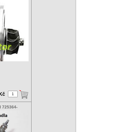
 Kč
l 725364-