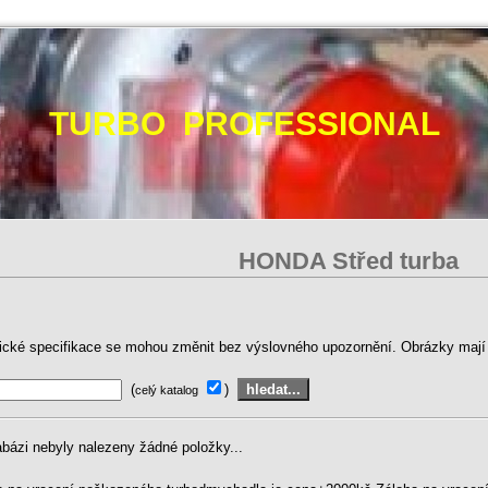
TURBO PROFESSIONAL
HONDA Střed turba
ické specifikace se mohou změnit bez výslovného upozornění. Obrázky mají p
(
)
celý katalog
abázi nebyly nalezeny žádné položky...