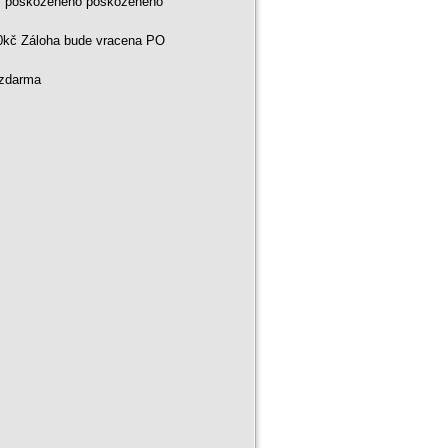
ní poškozeného poškozeného
00kč Záloha bude vracena PO
 zdarma