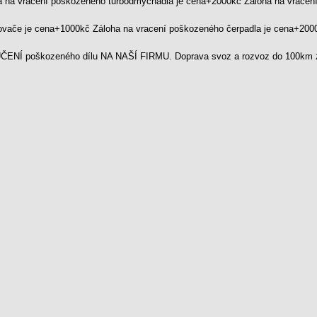
a na vracení poškozeného turbodmychadla je cena+2000kč Záloha na vrace
kovače je cena+1000kč Záloha na vracení poškozeného čerpadla je cena+20
ENÍ poškozeného dílu NA NAŠÍ FIRMU. Doprava svoz a rozvoz do 100km