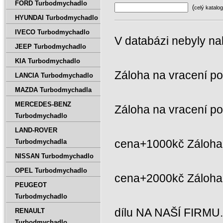
FORD Turbodmychadlo
(
celý katalog
HYUNDAI Turbodmychadlo
IVECO Turbodmychadlo
V databázi nebyly na
JEEP Turbodmychadlo
KIA Turbodmychadlo
Záloha na vracení p
LANCIA Turbodmychadlo
MAZDA Turbodmychadla
MERCEDES-BENZ
Záloha na vracení p
Turbodmychadlo
LAND-ROVER
cena+1000kč Záloha 
Turbodmychadla
NISSAN Turbodmychadlo
OPEL Turbodmychadlo
cena+2000kč Záloh
PEUGEOT
Turbodmychadlo
dílu NA NAŠÍ FIRMU
RENAULT
Turbodmychadlo