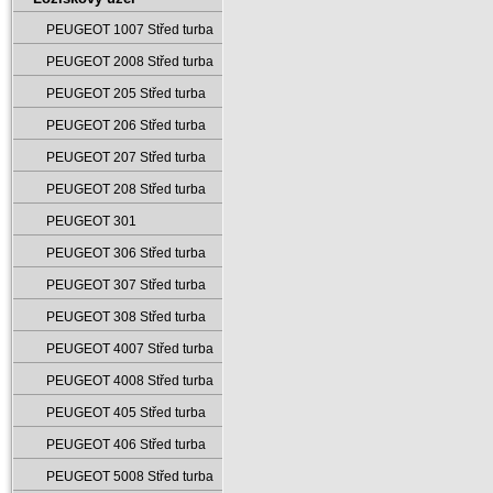
PEUGEOT 1007 Střed turba
PEUGEOT 2008 Střed turba
PEUGEOT 205 Střed turba
PEUGEOT 206 Střed turba
PEUGEOT 207 Střed turba
PEUGEOT 208 Střed turba
PEUGEOT 301
PEUGEOT 306 Střed turba
PEUGEOT 307 Střed turba
PEUGEOT 308 Střed turba
PEUGEOT 4007 Střed turba
PEUGEOT 4008 Střed turba
PEUGEOT 405 Střed turba
PEUGEOT 406 Střed turba
PEUGEOT 5008 Střed turba