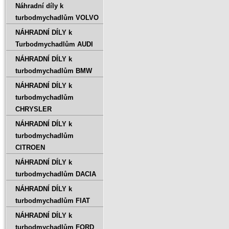
Náhradní díly k
turbodmychadlům VOLVO
NÁHRADNÍ DÍLY k
Turbodmychadlům AUDI
NÁHRADNÍ DÍLY k
turbodmychadlům BMW
NÁHRADNÍ DÍLY k
turbodmychadlům
CHRYSLER
NÁHRADNÍ DÍLY k
turbodmychadlům
CITROEN
NÁHRADNÍ DÍLY k
turbodmychadlům DACIA
NÁHRADNÍ DÍLY k
turbodmychadlům FIAT
NÁHRADNÍ DÍLY k
turbodmychadlům FORD