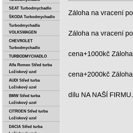
SEAT Turbodmychadlo
Záloha na vracení p
ŠKODA Turbodmychadlo
Turbodmychadla
Záloha na vracení p
VOLKSWAGEN
CHEVROLET
Turbodmychadlo
cena+1000kč Záloha 
TURBODMYCHADLO
Alfa Romeo Střed turba
Ložiskový uzel
cena+2000kč Záloh
AUDI Střed turba
Ložiskový uzel
dílu NA NAŠÍ FIRMU
BMW Střed turba
Ložiskový uzel
CITROEN Střed turba
Ložiskový uzel
DACIA Střed turba