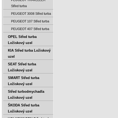
PEUGEOT TRAVELLER
Střed turba
PEUGEOT 3008 Střed turba
PEUGEOT 107 Střed turba
PEUGEOT 407 Střed turba
OPEL Střed turba
Ložiskový uzel
KIA Střed turba Ložiskový
uzel
SEAT Střed turba
Ložiskový uzel
SMART Střed turba
Ložiskový uzel
Střed turbodmychadla
Ložiskový uzel
ŠKODA Střed turba
Ložiskový uzel