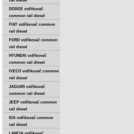
rail diesel
DODGE vstřikovač
common rail diesel
FIAT vstřikovač common
rail diesel
FORD vstřikovač common
rail diesel
HYUNDAI vstřikovač
common rail diesel
IVECO vstřikovač common
rail diesel
JAGUAR vstřikovač
common rail diesel
JEEP vstřikovač common
rail diesel
KIA vstřikovač common
rail diesel
LANCIA vstřikovač