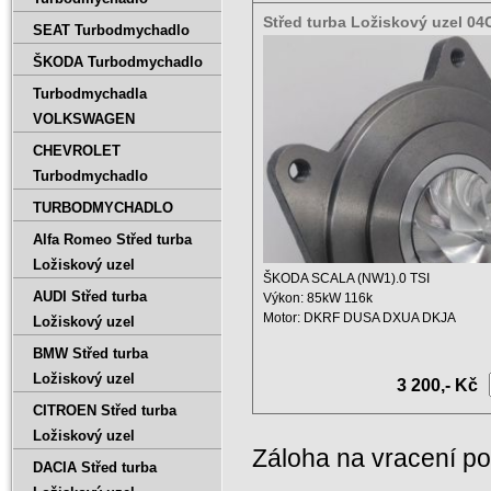
Střed turba Ložiskový uzel 0
SEAT Turbodmychadlo
04C145703H
ŠKODA Turbodmychadlo
Turbodmychadla
VOLKSWAGEN
CHEVROLET
Turbodmychadlo
TURBODMYCHADLO
Alfa Romeo Střed turba
Ložiskový uzel
ŠKODA SCALA (NW1).0 TSI
AUDI Střed turba
Výkon: 85kW 116k
Motor: DKRF DUSA DXUA DKJA
Ložiskový uzel
Zdvihový ...
BMW Střed turba
Ložiskový uzel
3 200,- Kč
CITROEN Střed turba
Ložiskový uzel
Záloha na vracení p
DACIA Střed turba