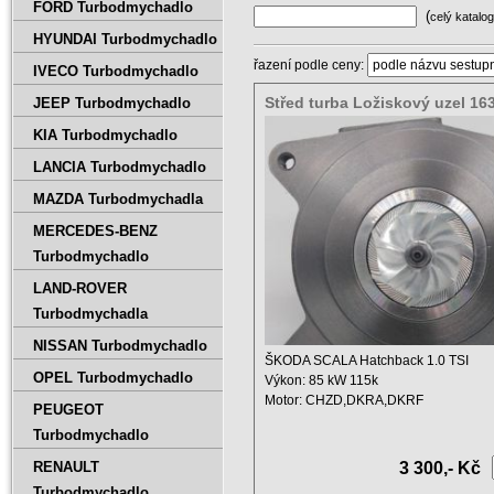
FORD Turbodmychadlo
(
celý katalog
HYUNDAI Turbodmychadlo
řazení podle ceny:
IVECO Turbodmychadlo
Střed turba Ložiskový uzel 1
JEEP Turbodmychadlo
04C145701C
KIA Turbodmychadlo
LANCIA Turbodmychadlo
MAZDA Turbodmychadla
MERCEDES-BENZ
Turbodmychadlo
LAND-ROVER
Turbodmychadla
NISSAN Turbodmychadlo
ŠKODA SCALA Hatchback 1.0 TSI
OPEL Turbodmychadlo
Výkon: 85 kW 115k
Motor: CHZD,DKRA,DKRF
PEUGEOT
Zdvihový ...
Turbodmychadlo
RENAULT
3 300,- Kč
Turbodmychadlo