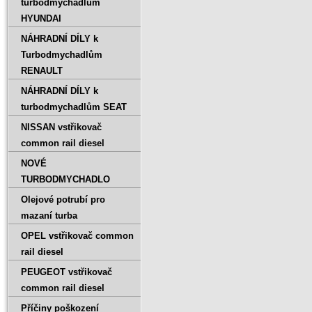
turbodmychadlům
HYUNDAI
NÁHRADNÍ DÍLY k
Turbodmychadlům
RENAULT
NÁHRADNÍ DÍLY k
turbodmychadlům SEAT
NISSAN vstřikovač
common rail diesel
NOVÉ
TURBODMYCHADLO
Olejové potrubí pro
mazaní turba
OPEL vstřikovač common
rail diesel
PEUGEOT vstřikovač
common rail diesel
Příčiny poškození