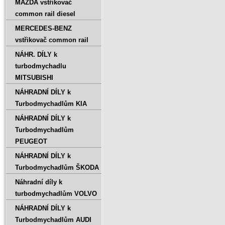
MAZDA vstřikovač
common rail diesel
MERCEDES-BENZ
vstřikovač common rail
NÁHR. DÍLY k
turbodmychadlu
MITSUBISHI
NÁHRADNÍ DÍLY k
Turbodmychadlům KIA
NÁHRADNÍ DÍLY k
Turbodmychadlům
PEUGEOT
NÁHRADNÍ DÍLY k
Turbodmychadlům ŠKODA
Náhradní díly k
turbodmychadlům VOLVO
NÁHRADNÍ DÍLY k
Turbodmychadlům AUDI