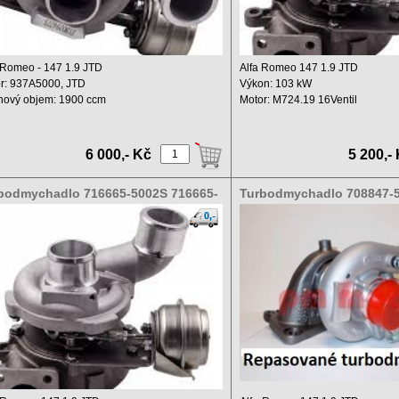
-Romeo - 147 1.9 JTD
Alfa Romeo 147 1.9 JTD
r: 937A5000, JTD
Výkon: 103 kW
hový objem: 1900 ccm
Motor: M724.19 16Ventil
n: 110 kW ...
Zdvihový objem: 1900 ...
6 000,- Kč
5 200,-
bodmychadlo 716665-5002S 716665-
Turbodmychadlo 708847-5
3S
0001 .