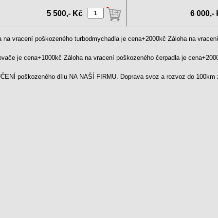
Rok ...
5 500,- Kč
6 000,-
a na vracení poškozeného turbodmychadla je cena+2000kč Záloha na vrace
kovače je cena+1000kč Záloha na vracení poškozeného čerpadla je cena+20
ENÍ poškozeného dílu NA NAŠÍ FIRMU. Doprava svoz a rozvoz do 100km