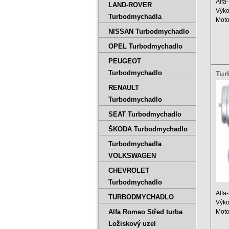
Alfa
LAND-ROVER
Výko
Turbodmychadla
Moto
Zdvi
NISSAN Turbodmychadlo
OPEL Turbodmychadlo
PEUGEOT
Turbodmychadlo
Tur
000
RENAULT
Turbodmychadlo
SEAT Turbodmychadlo
ŠKODA Turbodmychadlo
Turbodmychadla
VOLKSWAGEN
CHEVROLET
Turbodmychadlo
Alfa
TURBODMYCHADLO
Výko
Alfa Romeo Střed turba
Moto
Výko
Ložiskový uzel