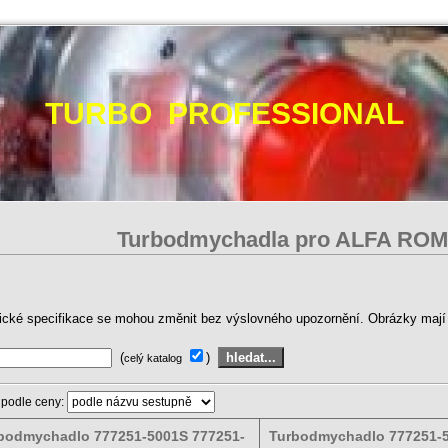
TURBO PROFESSIONAL
Turbodmychadla pro ALFA RO
ické specifikace se mohou změnit bez výslovného upozornění. Obrázky mají p
(
)
celý katalog
 podle ceny:
bodmychadlo 777251-5001S 777251-
Turbodmychadlo 777251-5