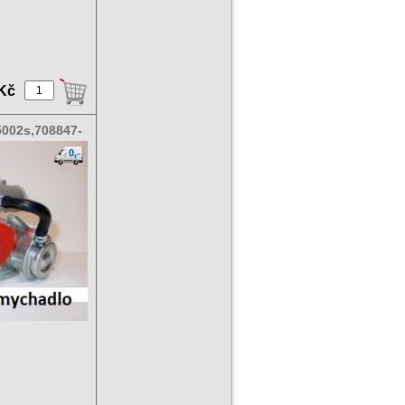
 Kč
002s,708847-