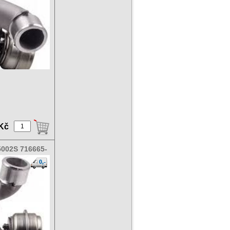
 Kč
002S 716665-