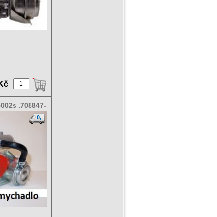
 Kč
002s .708847-