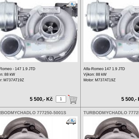
1
0001
 Romeo - 147 1.9 JTD
Alfa-Romeo 147 1.9 JTD
n: 88 kW
Výkon: 88 kW
r: M737AT19Z
Motor: M737AT19Z
m: 1900 ccm
Zdvihový objem: 1900 ccm ...
..
5 500,- Kč
5 500,-
RBODMYCHADLO 777250-5001S
TURBODMYCHADLO 77725
250-0001
777250-0001