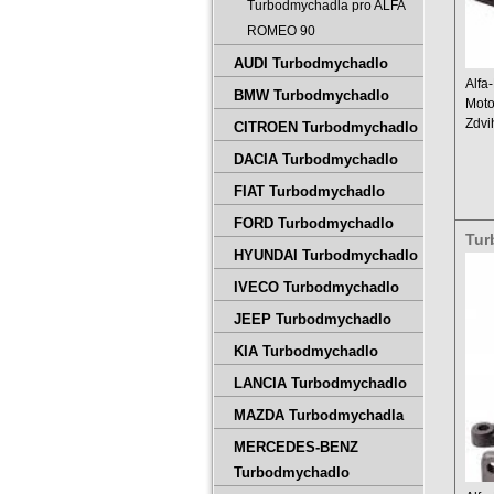
Turbodmychadla pro ALFA
ROMEO 90
AUDI Turbodmychadlo
Alfa
BMW Turbodmychadlo
Moto
Zdvi
CITROEN Turbodmychadlo
Výko
DACIA Turbodmychadlo
FIAT Turbodmychadlo
FORD Turbodmychadlo
Tur
HYUNDAI Turbodmychadlo
900
IVECO Turbodmychadlo
JEEP Turbodmychadlo
KIA Turbodmychadlo
LANCIA Turbodmychadlo
MAZDA Turbodmychadla
MERCEDES-BENZ
Turbodmychadlo