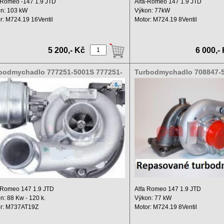
-Romeo -147 1.9 JTD
Alfa-Romeo 147 1.9 JTD
n: 103 kW
Výkon: 77kW
r: M724.19 16Ventil
Motor: M724.19 8Ventil
hový objem: 1900 ccm ...
Zdvihový objem: 1900 ccm ...
5 200,- Kč
6 000,-
bodmychadlo 777251-5001S 777251-
Turbodmychadlo 708847-5
1
0001,46756155
-Romeo 147 1.9 JTD
Alfa Romeo 147 1.9 JTD
n: 88 Kw - 120 k.
Výkon: 77 kW
r: M737AT19Z
Motor: M724.19 8Ventil
n: 1900 ccm ...
objem: 1900 ccm