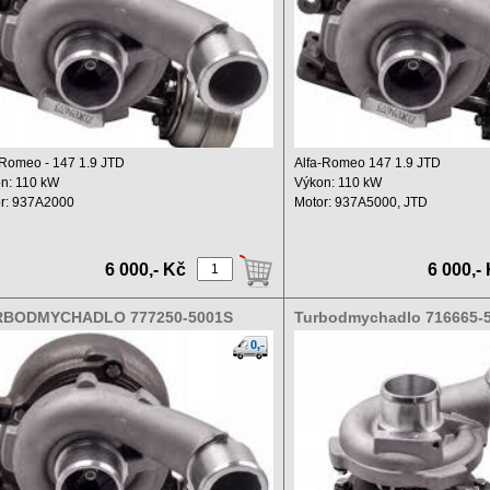
 Romeo - 147 1.9 JTD
Alfa-Romeo 147 1.9 JTD
n: 110 kW
Výkon: 110 kW
r: 937A2000
Motor: 937A5000, JTD
m: 1900 ccm
Zdvihový objem: 1900 ccm ...
..
6 000,- Kč
6 000,-
RBODMYCHADLO 777250-5001S
Turbodmychadlo 716665-5
250-0001
9003S