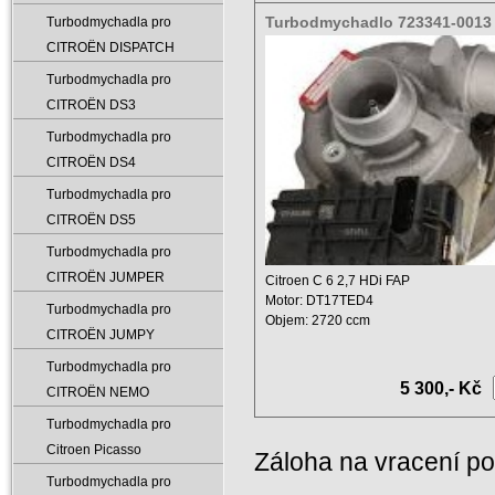
Turbodmychadlo 723341-0013
Turbodmychadla pro
0012 0375K3
CITROËN DISPATCH
Turbodmychadla pro
CITROËN DS3
Turbodmychadla pro
CITROËN DS4
Turbodmychadla pro
CITROËN DS5
Turbodmychadla pro
CITROËN JUMPER
Citroen C 6 2,7 HDi FAP
Motor: DT17TED4
Turbodmychadla pro
Objem: 2720 ccm
CITROËN JUMPY
Výkon: 150 Kw - 204 k ...
Turbodmychadla pro
5 300,- Kč
CITROËN NEMO
Turbodmychadla pro
Citroen Picasso
Záloha na vracení p
Turbodmychadla pro