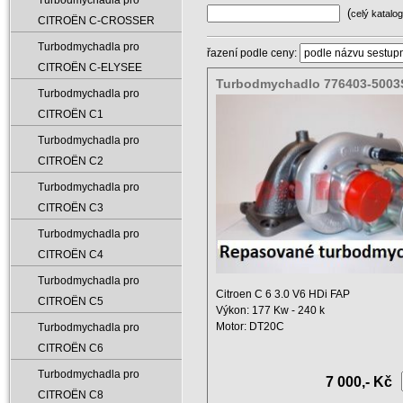
Turbodmychadla pro
(
celý katalog
CITROËN C-CROSSER
Turbodmychadla pro
řazení podle ceny:
CITROËN C-ELYSEE
Turbodmychadlo 776403-5003
Turbodmychadla pro
0003
CITROËN C1
Turbodmychadla pro
CITROËN C2
Turbodmychadla pro
CITROËN C3
Turbodmychadla pro
CITROËN C4
Turbodmychadla pro
Citroen C 6 3.0 V6 HDi FAP
CITROËN C5
Výkon: 177 Kw - 240 k
Motor: DT20C
Turbodmychadla pro
Objem: 2993 ccm ...
CITROËN C6
Turbodmychadla pro
7 000,- Kč
CITROËN C8