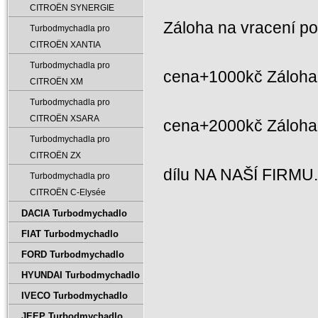
CITROËN SYNERGIE
Záloha na vracení p
Turbodmychadla pro
CITROËN XANTIA
Turbodmychadla pro
cena+1000kč Záloha 
CITROËN XM
Turbodmychadla pro
CITROËN XSARA
cena+2000kč Záloh
Turbodmychadla pro
CITROËN ZX
dílu NA NAŠÍ FIRMU
Turbodmychadla pro
CITROËN C-Elysée
DACIA Turbodmychadlo
FIAT Turbodmychadlo
FORD Turbodmychadlo
HYUNDAI Turbodmychadlo
IVECO Turbodmychadlo
JEEP Turbodmychadlo