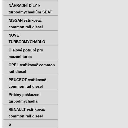
NÁHRADNÍ DÍLY k
turbodmychadlům SEAT
NISSAN vstřikovač
common rail diesel
NOVÉ
TURBODMYCHADLO
Olejové potrubí pro
mazaní turba
OPEL vstřikovač common
rail diesel
PEUGEOT vstřikovač
common rail diesel
Příčiny poškození
turbodmychadla
RENAULT vstřikovač
common rail diesel
S