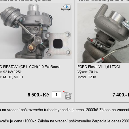
G6K682HB 2800013000280
49373-02013 4937302003
 FIESTA VI (CB1, CCN) 1.0 EcoBoost
FORD Fiesta VIII 1,6 l TDCi
n:92 kW 125k
Výkon: 70 kw
r: M1JE, M1JH
Motor: TZJA
: ...
Zdvihový objem: 1560 ccm
Rok ...
6 500,- Kč
7 400,-
a na vracení poškozeného turbodmychadla je cena+2000kč Záloha na vrace
kovače je cena+1000kč Záloha na vracení poškozeného čerpadla je cena+20