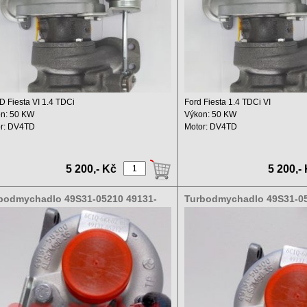
 Fiesta VI 1.4 TDCi
Ford Fiesta 1.4 TDCi VI
n: 50 KW
Výkon: 50 KW
r: DV4TD
Motor: DV4TD
hový objem: 1398 ccm ...
Zdvihový objem: 1398 ccm ...
5 200,- Kč
5 200,-
bodmychadlo 49S31-05210 49131-
Turbodmychadlo 49S31-05
10
05210