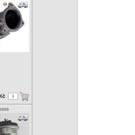
 Kč
0009