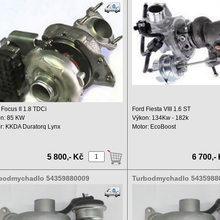
1S
54399700121
 Focus II 1.8 TDCi
Ford Fiesta VIII 1.6 ST
n: 85 KW
Výkon: 134Kw - 182k
r: KKDA Duratorq Lynx
Motor: EcoBoost
hový objem: 1753 ...
Výkon: 1596 ccm ...
5 800,- Kč
6 700,-
bodmychadlo 54359880009
Turbodmychadlo 5435988
59880007
54359880007