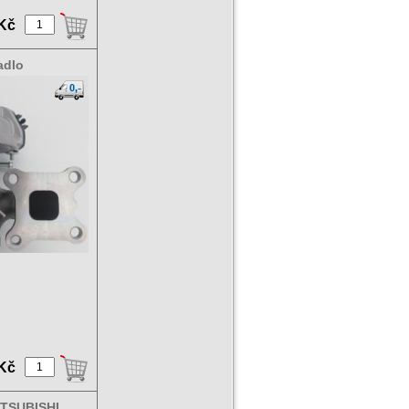
 Kč
adlo
0280
 Kč
TSUBISHI