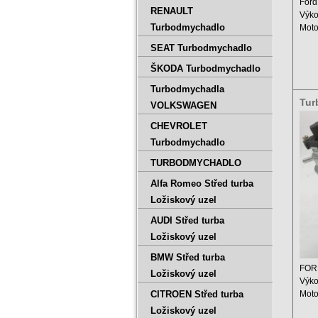
Ford
RENAULT
Výko
Turbodmychadlo
Moto
Obje
SEAT Turbodmychadlo
ŠKODA Turbodmychadlo
Turbodmychadla
Tur
VOLKSWAGEN
020
CHEVROLET
Turbodmychadlo
TURBODMYCHADLO
Alfa Romeo Střed turba
Ložiskový uzel
AUDI Střed turba
Ložiskový uzel
BMW Střed turba
FORD
Ložiskový uzel
Výko
CITROEN Střed turba
Moto
Zdvi
Ložiskový uzel