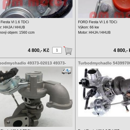
 Fiesta VI 1.6 TDCi
FORD Fiesta VI 1.6 TDCi
r: HHJA / HHUB
Výkon: 66 kw
hový objem: 1560 ccm
Motor: HHJA / HHUB
n: 66 kw ...
Zdvihový objem: 1560 ccm ...
4 800,- Kč
4 800,-
bodmychadlo 49373-02013 49373-
Turbodmychadlo 5439970
03
54399700121