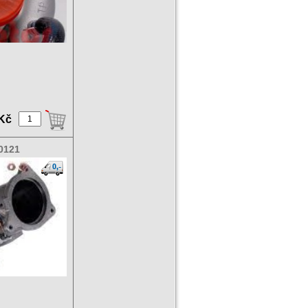
 Kč
0121