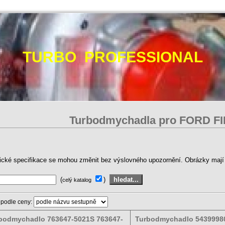
TURBO PROFESSIONAL
Turbodmychadla pro FORD F
ické specifikace se mohou změnit bez výslovného upozornění. Obrázky mají p
(
)
celý katalog
 podle ceny:
bodmychadlo 763647-5021S 763647-
Turbodmychadlo 5439998