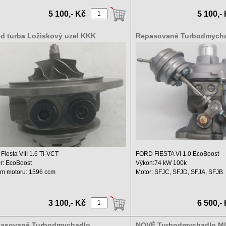
..
Rok ...
5 100,- Kč
5 100,-
ed turba Ložiskový uzel KKK
Repasované Turbodmych
99980144 54399700121
CM5G6K682HB 280001300
53420053-03
 Fiesta VIII 1.6 Ti-VCT
FORD FIESTA VI 1.0 EcoBoost
r: EcoBoost
Výkon:74 kW 100k
m motoru: 1596 ccm
Motor: SFJC, SFJD, SFJA, SFJB
n: 134 kW ...
Objem: ...
3 100,- Kč
6 500,-
asované Turbodmychadlo
NOVÉ Turbodmychadlo MI