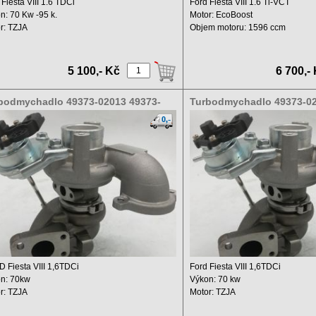
 Fiesta VIII 1.6 TDCi
Ford Fiesta VIII 1.6 Ti-VCT
n: 70 Kw -95 k.
Motor: EcoBoost
r: TZJA
Objem motoru: 1596 ccm
m: 1560 ccm ...
Výkon: 134 kW ...
5 100,- Kč
6 700,-
bodmychadlo 49373-02013 49373-
Turbodmychadlo 49373-02
03
02003
 Fiesta VIII 1,6TDCi
Ford Fiesta VIII 1,6TDCi
n: 70kw
Výkon: 70 kw
r: TZJA
Motor: TZJA
hový objem: 1560 ccm
Zdvihový objem:1560 ccm