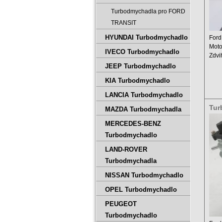
Turbodmychadla pro FORD
TRANSIT
HYUNDAI Turbodmychadlo
Ford
Moto
IVECO Turbodmychadlo
Zdvi
Výko
JEEP Turbodmychadlo
KIA Turbodmychadlo
LANCIA Turbodmychadlo
Tur
MAZDA Turbodmychadla
020
MERCEDES-BENZ
Turbodmychadlo
LAND-ROVER
Turbodmychadla
NISSAN Turbodmychadlo
OPEL Turbodmychadlo
PEUGEOT
Turbodmychadlo