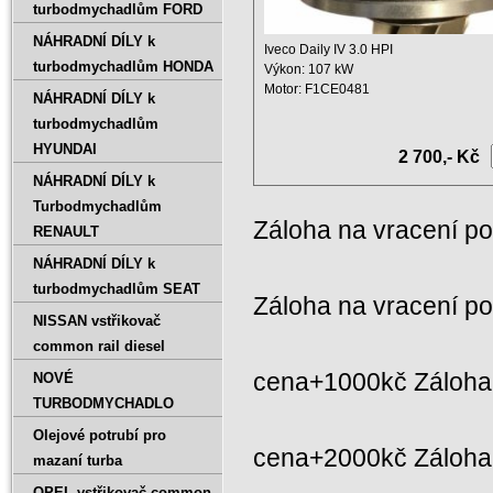
turbodmychadlům FORD
NÁHRADNÍ DÍLY k
Iveco Daily IV 3.0 HPI
turbodmychadlům HONDA
Výkon: 107 kW
Motor: F1CE0481
NÁHRADNÍ DÍLY k
Zdvihový objem: 2998 ccm
turbodmychadlům
Rok ...
HYUNDAI
2 700,- Kč
NÁHRADNÍ DÍLY k
Turbodmychadlům
Záloha na vracení p
RENAULT
NÁHRADNÍ DÍLY k
turbodmychadlům SEAT
Záloha na vracení p
NISSAN vstřikovač
common rail diesel
cena+1000kč Záloha 
NOVÉ
TURBODMYCHADLO
Olejové potrubí pro
cena+2000kč Záloh
mazaní turba
OPEL vstřikovač common