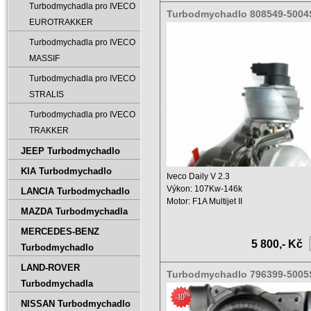
Turbodmychadla pro IVECO
Turbodmychadlo 808549-5004
EUROTRAKKER
0004
Turbodmychadla pro IVECO
MASSIF
Turbodmychadla pro IVECO
STRALIS
Turbodmychadla pro IVECO
TRAKKER
JEEP Turbodmychadlo
KIA Turbodmychadlo
Iveco Daily V 2.3
Výkon: 107Kw-146k
LANCIA Turbodmychadlo
Motor: F1A Multijet II
MAZDA Turbodmychadla
Objem: 2300 ccm ...
MERCEDES-BENZ
5 800,- Kč
Turbodmychadlo
LAND-ROVER
Turbodmychadlo 796399-5005
Turbodmychadla
5004S
%
-10
NISSAN Turbodmychadlo