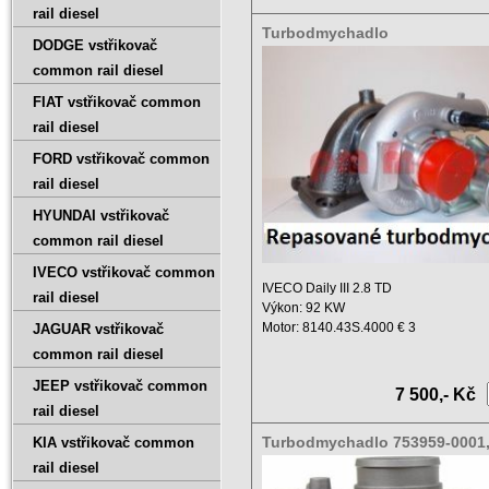
rail diesel
Turbodmychadlo
DODGE vstřikovač
500335369,53039880075
common rail diesel
FIAT vstřikovač common
rail diesel
FORD vstřikovač common
rail diesel
HYUNDAI vstřikovač
common rail diesel
IVECO vstřikovač common
IVECO Daily III 2.8 TD
rail diesel
Výkon: 92 KW
Motor: 8140.43S.4000 € 3
JAGUAR vstřikovač
Zdvihový objem: 2800 ...
common rail diesel
JEEP vstřikovač common
7 500,- Kč
rail diesel
Turbodmychadlo 753959-0001
KIA vstřikovač common
5005S
rail diesel