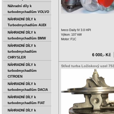
Náhradní díly k
turbodmychadlům VOLVO
NÁHRADNÍ DÍLY k
Turbodmychadlům AUDI
Iveco Daily IV 3.0 HPI
NÁHRADNÍ DÍLY k
Výkon: 107 kW
turbodmychadlům BMW
Motor: F1C
Zdvihový objem: 2998 ccm
NÁHRADNÍ DÍLY k
Rok ...
turbodmychadlům
6 000,- Kč
CHRYSLER
NÁHRADNÍ DÍLY k
Střed turba Ložiskový uzel 75
0001,753959-5005S
turbodmychadlům
CITROEN
NÁHRADNÍ DÍLY k
turbodmychadlům DACIA
NÁHRADNÍ DÍLY k
turbodmychadlům FIAT
NÁHRADNÍ DÍLY k