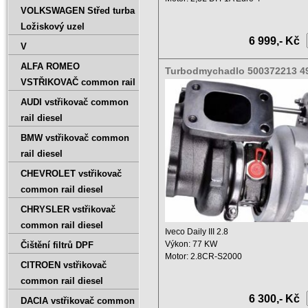
VOLKSWAGEN Střed turba
Objem motoru: 2290 ccm ...
Ložiskový uzel
6 999,- Kč
V
ALFA ROMEO
Turbodmychadlo 500372213 4
VSTŘIKOVAČ common rail
07010
AUDI vstřikovač common
rail diesel
BMW vstřikovač common
rail diesel
CHEVROLET vstřikovač
common rail diesel
CHRYSLER vstřikovač
common rail diesel
Iveco Daily III 2.8
Výkon: 77 KW
Čištění filtrů DPF
Motor: 2.8CR-S2000
CITROEN vstřikovač
Objem motoru: 2800 ccm ...
common rail diesel
6 300,- Kč
DACIA vstřikovač common