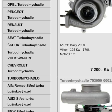
OPEL Turbodmychadlo
PEUGEOT
Turbodmychadlo
RENAULT
Turbodmychadlo
SEAT Turbodmychadlo
ŠKODA Turbodmychadlo
IVECO Daily V 3.0l
Výkon: 125 Kw - 170k
Turbodmychadla
Motor: F1C
VOLKSWAGEN
Objem: 2998 ccm
Rok: ...
CHEVROLET
7 200,- Kč
Turbodmychadlo
TURBODMYCHADLO
Turbodmychadlo 753959-0001
5005S
Alfa Romeo Střed turba
Ložiskový uzel
AUDI Střed turba
Ložiskový uzel
BMW Střed turba