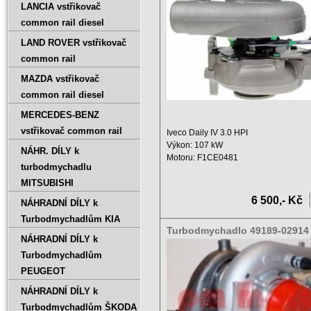
LANCIA vstřikovač
common rail diesel
LAND ROVER vstřikovač
common rail
MAZDA vstřikovač
common rail diesel
MERCEDES-BENZ
vstřikovač common rail
Iveco Daily IV 3.0 HPI
Výkon: 107 kW
NÁHR. DÍLY k
Motoru: F1CE0481
turbodmychadlu
Zdvihový objem: 2998 ccm ...
MITSUBISHI
6 500,- Kč
NÁHRADNÍ DÍLY k
Turbodmychadlům KIA
Turbodmychadlo 49189-02914 
NÁHRADNÍ DÍLY k
02913 504137713
Turbodmychadlům
PEUGEOT
NÁHRADNÍ DÍLY k
Turbodmychadlům ŠKODA