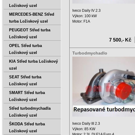
Ložiskový uzel
Iveco Daily IV 2.3
MERCEDES-BENZ Střed
Výkon: 100 kW
turba Ložiskový uzel
Motor: F1A
Zdvihový objem: 2300 ccm
PEUGEOT Střed turba
Rok ...
Ložiskový uzel
7 500,- Kč
OPEL Střed turba
Ložiskový uzel
Turbodmychadlo
504136783,53039880114
KIA Střed turba Ložiskový
uzel
SEAT Střed turba
Ložiskový uzel
SMART Střed turba
Ložiskový uzel
Střed turbodmychadla
Ložiskový uzel
Iveco Daily III 2.3
ŠKODA Střed turba
Výkon: 85 KW
Ložiskový uzel
Motor: 2,3L DI F1A Euro 4