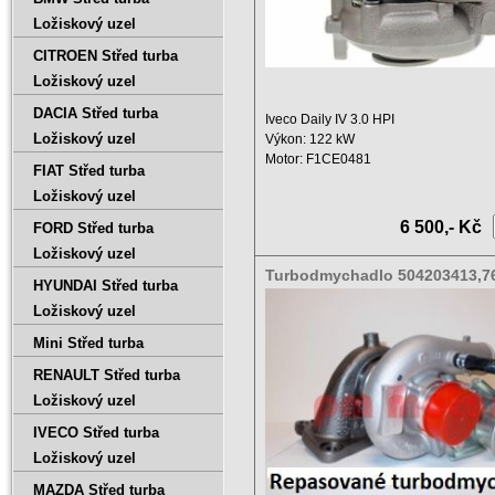
Ložiskový uzel
CITROEN Střed turba
Ložiskový uzel
DACIA Střed turba
Iveco Daily IV 3.0 HPI
Ložiskový uzel
Výkon: 122 kW
Motor: F1CE0481
FIAT Střed turba
Zdvihový objem: 2998 ccm ...
Ložiskový uzel
6 500,- Kč
FORD Střed turba
Ložiskový uzel
Turbodmychadlo 504203413,7
HYUNDAI Střed turba
5001S
Ložiskový uzel
Mini Střed turba
RENAULT Střed turba
Ložiskový uzel
IVECO Střed turba
Ložiskový uzel
MAZDA Střed turba