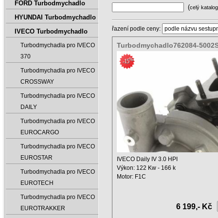
FORD Turbodmychadlo
(
celý katalog
HYUNDAI Turbodmychadlo
řazení podle ceny:
IVECO Turbodmychadlo
Turbodmychadlo762084-5002
Turbodmychadla pro IVECO
504136806
370
%
-15
Turbodmychadla pro IVECO
CROSSWAY
Turbodmychadla pro IVECO
DAILY
Turbodmychadla pro IVECO
EUROCARGO
Turbodmychadla pro IVECO
EUROSTAR
IVECO Daily IV 3.0 HPI
Výkon: 122 Kw - 166 k
Turbodmychadla pro IVECO
Motor: F1C
EUROTECH
Výtlak: 3000 ccm
Rok ...
Turbodmychadla pro IVECO
6 199,- Kč
EUROTRAKKER