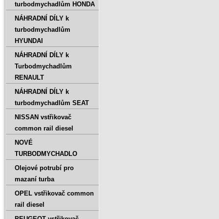
turbodmychadlům HONDA
NÁHRADNÍ DÍLY k
turbodmychadlům
HYUNDAI
NÁHRADNÍ DÍLY k
Turbodmychadlům
RENAULT
NÁHRADNÍ DÍLY k
turbodmychadlům SEAT
NISSAN vstřikovač
common rail diesel
NOVÉ
TURBODMYCHADLO
Olejové potrubí pro
mazaní turba
OPEL vstřikovač common
rail diesel
PEUGEOT vstřikovač