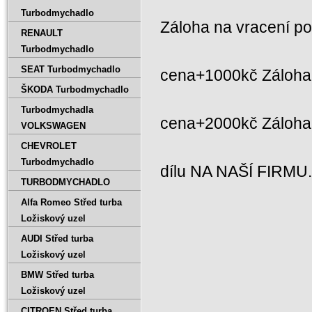
Turbodmychadlo
Záloha na vracení p
RENAULT
Turbodmychadlo
SEAT Turbodmychadlo
cena+1000kč Záloha 
ŠKODA Turbodmychadlo
Turbodmychadla
cena+2000kč Záloh
VOLKSWAGEN
CHEVROLET
Turbodmychadlo
dílu NA NAŠÍ FIRMU
TURBODMYCHADLO
Alfa Romeo Střed turba
Ložiskový uzel
AUDI Střed turba
Ložiskový uzel
BMW Střed turba
Ložiskový uzel
CITROEN Střed turba