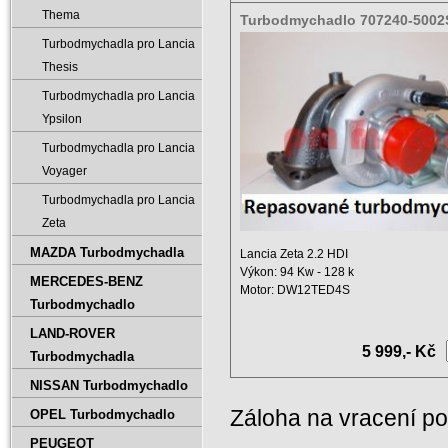
Thema
Turbodmychadlo 707240-5002
0002
Turbodmychadla pro Lancia
Thesis
Turbodmychadla pro Lancia
Ypsilon
Turbodmychadla pro Lancia
Voyager
Turbodmychadla pro Lancia
Zeta
MAZDA Turbodmychadla
Lancia Zeta 2.2 HDI
Výkon: 94 Kw - 128 k
MERCEDES-BENZ
Motor: DW12TED4S
Turbodmychadlo
Výkon: 2200 ccm
Rok ...
LAND-ROVER
5 999,- Kč
Turbodmychadla
NISSAN Turbodmychadlo
Záloha na vracení p
OPEL Turbodmychadlo
PEUGEOT