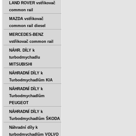
LAND ROVER vstřikovač
common rail
MAZDA vstřikovač
common rail diesel
MERCEDES-BENZ
vstřikovač common rail
NÁHR. DÍLY k
turbodmychadlu
MITSUBISHI
NÁHRADNÍ DÍLY k
Turbodmychadlům KIA
NÁHRADNÍ DÍLY k
Turbodmychadlům
PEUGEOT
NÁHRADNÍ DÍLY k
Turbodmychadlům ŠKODA
Náhradní díly k
turbodmychadlům VOLVO