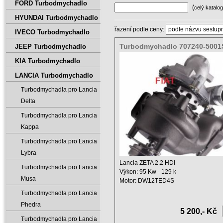
FORD Turbodmychadlo
(
celý katalog
HYUNDAI Turbodmychadlo
řazení podle ceny:
IVECO Turbodmychadlo
Turbodmychadlo 707240-5001
JEEP Turbodmychadlo
9641192380
KIA Turbodmychadlo
LANCIA Turbodmychadlo
Turbodmychadla pro Lancia
Delta
Turbodmychadla pro Lancia
Kappa
Turbodmychadla pro Lancia
Lybra
Lancia ZETA 2.2 HDI
Turbodmychadla pro Lancia
Výkon: 95 Kw - 129 k
Musa
Motor: DW12TED4S
Objem: 2200 ccm
Turbodmychadla pro Lancia
Rok ...
Phedra
5 200,- Kč
Turbodmychadla pro Lancia