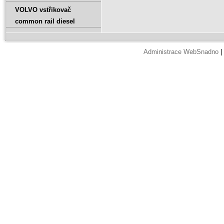
VOLVO vstřikovač
common rail diesel
Administrace WebSnadno
|