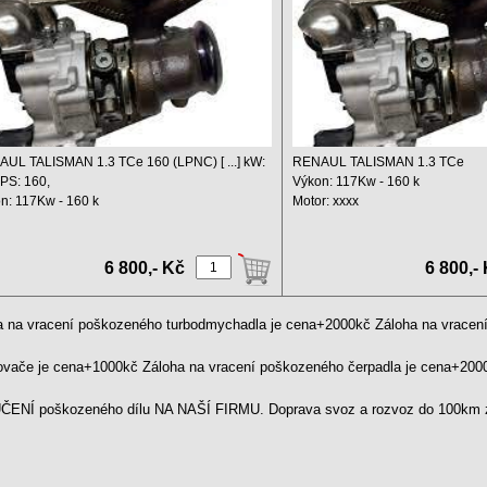
UL TALISMAN 1.3 TCe 160 (LPNC) [ ...] kW:
RENAUL TALISMAN 1.3 TCe
 PS: 160,
Výkon: 117Kw - 160 k
n: 117Kw - 160 k
Motor: xxxx
: ...
Objem: 1332 ccm
Rok: ...
6 800,- Kč
6 800,-
a na vracení poškozeného turbodmychadla je cena+2000kč Záloha na vrace
kovače je cena+1000kč Záloha na vracení poškozeného čerpadla je cena+20
ENÍ poškozeného dílu NA NAŠÍ FIRMU. Doprava svoz a rozvoz do 100km