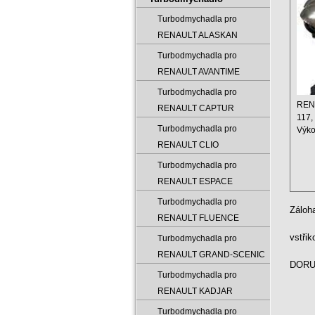
Turbodmychadla pro
RENAULT ALASKAN
Turbodmychadla pro
RENAULT AVANTIME
Turbodmychadla pro
RENA
RENAULT CAPTUR
117,
Turbodmychadla pro
Výko
Motor
RENAULT CLIO
Turbodmychadla pro
RENAULT ESPACE
Turbodmychadla pro
Záloh
RENAULT FLUENCE
vstři
Turbodmychadla pro
RENAULT GRAND-SCENIC
DORUČ
Turbodmychadla pro
RENAULT KADJAR
Turbodmychadla pro