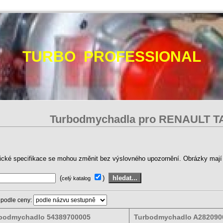
TURBO PROFESSIONAL
Turbodmychadla pro RENAULT 
ické specifikace se mohou změnit bez výslovného upozornění. Obrázky mají p
(
)
celý katalog
 podle ceny:
bodmychadlo 54389700005
Turbodmychadlo A282090