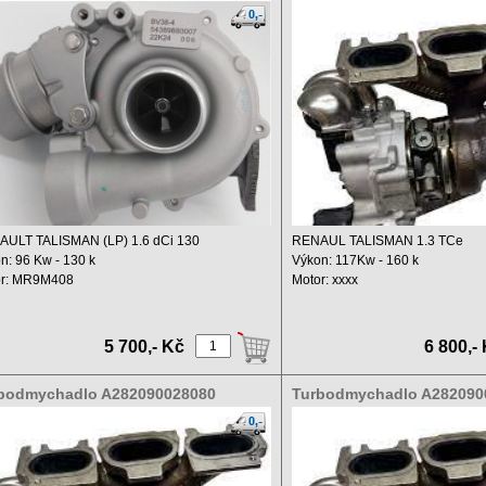
111360R
8502825006
ULT TALISMAN (LP) 1.6 dCi 130
RENAUL TALISMAN 1.3 TCe
n: 96 Kw - 130 k
Výkon: 117Kw - 160 k
or: MR9M408
Motor: xxxx
m: 1598 ...
Objem: 1332 ccm
Rok: ...
5 700,- Kč
6 800,-
bodmychadlo A282090028080
Turbodmychadlo A282090
2825006
8502825006