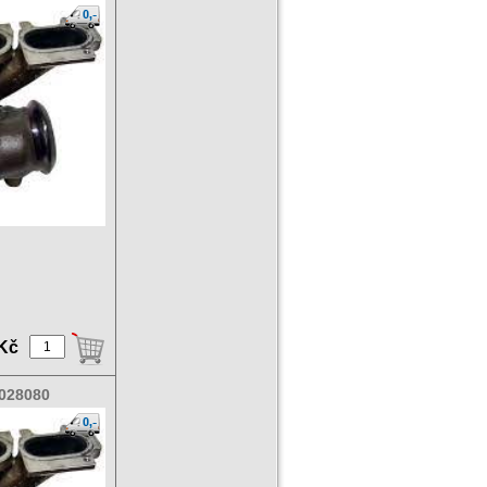
 Kč
028080