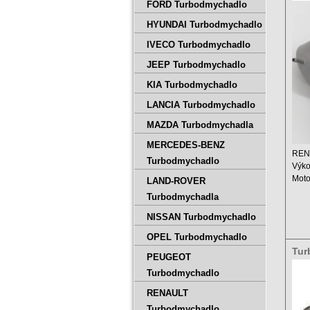
144
FORD Turbodmychadlo
HYUNDAI Turbodmychadlo
IVECO Turbodmychadlo
JEEP Turbodmychadlo
KIA Turbodmychadlo
LANCIA Turbodmychadlo
MAZDA Turbodmychadla
MERCEDES-BENZ
RENA
Turbodmychadlo
Výko
Mot
LAND-ROVER
Obje
Turbodmychadla
NISSAN Turbodmychadlo
OPEL Turbodmychadlo
Tur
PEUGEOT
850
Turbodmychadlo
RENAULT
Turbodmychadlo