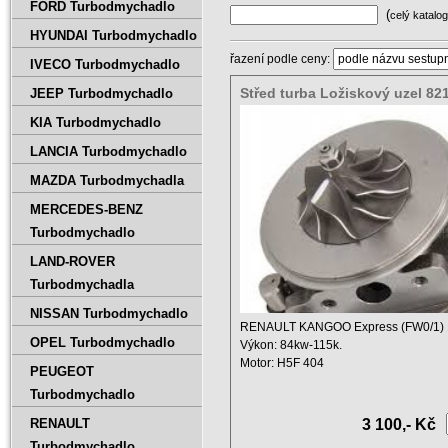
FORD Turbodmychadlo
(
celý katalog
HYUNDAI Turbodmychadlo
řazení podle ceny:
IVECO Turbodmychadlo
Střed turba Ložiskový uzel 82
JEEP Turbodmychadlo
5012S 8210420012 A8432
KIA Turbodmychadlo
LANCIA Turbodmychadlo
MAZDA Turbodmychadla
MERCEDES-BENZ
Turbodmychadlo
LAND-ROVER
Turbodmychadla
NISSAN Turbodmychadlo
RENAULT KANGOO Express (FW0/1) 1
OPEL Turbodmychadlo
Výkon: 84kw-115k.
Motor: H5F 404
PEUGEOT
Objem: ...
Turbodmychadlo
RENAULT
3 100,- Kč
Turbodmychadlo