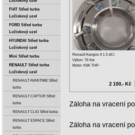
Ložiskový uzel
FIAT Střed turba
Ložiskový uzel
FORD Střed turba
Ložiskový uzel
HYUNDAI Střed turba
Ložiskový uzel
Renault Kangoo II 1.5 dCi
Mini Střed turba
Výkon: 76 Kw
RENAULT Střed turba
Motor: K9K THP-
Objem: 1461 ccm
Ložiskový uzel
Rok od ...
RENAULT AVANTIME Střed
2 100,- Kč
turba
RENAULT CAPTUR Střed
Záloha na vracení p
turba
RENAULT CLIO Střed turba
RENAULT ESPACE Střed
Záloha na vracení p
turba