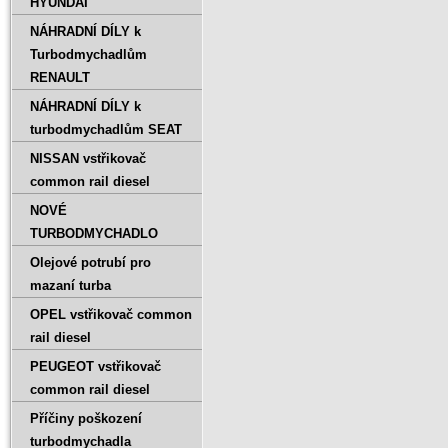
HYUNDAI
NÁHRADNÍ DÍLY k
Turbodmychadlům
RENAULT
NÁHRADNÍ DÍLY k
turbodmychadlům SEAT
NISSAN vstřikovač
common rail diesel
NOVÉ
TURBODMYCHADLO
Olejové potrubí pro
mazaní turba
OPEL vstřikovač common
rail diesel
PEUGEOT vstřikovač
common rail diesel
Příčiny poškození
turbodmychadla