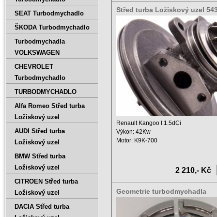
Střed turba Ložiskový uzel 5
SEAT Turbodmychadlo
54359700000 A1333
ŠKODA Turbodmychadlo
Turbodmychadla
VOLKSWAGEN
CHEVROLET
Turbodmychadlo
TURBODMYCHADLO
Alfa Romeo Střed turba
Ložiskový uzel
Renault Kangoo I 1.5dCi
AUDI Střed turba
Výkon: 42Kw
Motor: K9K-700
Ložiskový uzel
Objem: 1461 ccm
BMW Střed turba
Rok: od Červen ...
Ložiskový uzel
2 210,- Kč
CITROEN Střed turba
Geometrie turbodmychadla
Ložiskový uzel
54399700027 54399880002
DACIA Střed turba