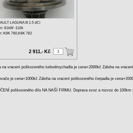
ULT LAGUNA III 1.5 dCi
n: 81kW -110k
r: K9K 780,K9K 782
ový ...
2 911,- Kč
a na vracení poškozeného turbodmychadla je cena+2000kč Záloha na vrace
kovače je cena+1000kč Záloha na vracení poškozeného čerpadla je cena+20
ENÍ poškozeného dílu NA NAŠÍ FIRMU. Doprava svoz a rozvoz do 100km