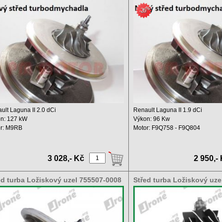
6S, 8200583860
755507-0003
%
-26
ult Laguna II 2.0 dCi
Renault Laguna II 1.9 dCi
n: 127 kW
Výkon: 96 Kw
r: M9RB
Motor: F9Q758 - F9Q804
hový objem: 1998 ccm ...
Objem: 1870 ccm ...
3 028,- Kč
2 950,-
ed turba Ložiskový uzel 755507-0008
Střed turba Ložiskový uze
507-0003
5004S 751768-5003S