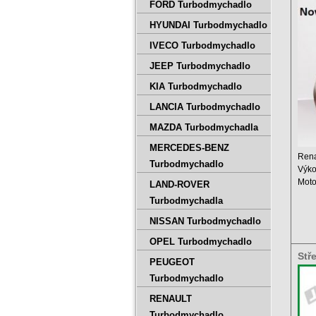
500
FORD Turbodmychadlo
HYUNDAI Turbodmychadlo
IVECO Turbodmychadlo
JEEP Turbodmychadlo
KIA Turbodmychadlo
LANCIA Turbodmychadlo
MAZDA Turbodmychadla
MERCEDES-BENZ
Rena
Turbodmychadlo
Výko
Moto
LAND-ROVER
Zdvi
Turbodmychadla
NISSAN Turbodmychadlo
OPEL Turbodmychadlo
Stř
PEUGEOT
755
Turbodmychadlo
RENAULT
Turbodmychadlo