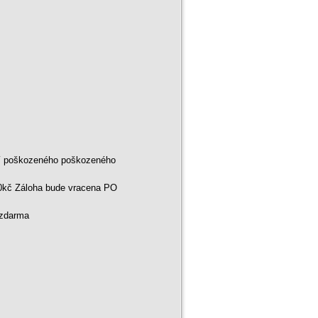
ní poškozeného poškozeného
00kč Záloha bude vracena PO
 zdarma