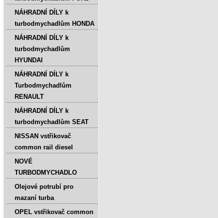
NÁHRADNÍ DÍLY k
turbodmychadlům HONDA
NÁHRADNÍ DÍLY k
turbodmychadlům
HYUNDAI
NÁHRADNÍ DÍLY k
Turbodmychadlům
RENAULT
NÁHRADNÍ DÍLY k
turbodmychadlům SEAT
NISSAN vstřikovač
common rail diesel
NOVÉ
TURBODMYCHADLO
Olejové potrubí pro
mazaní turba
OPEL vstřikovač common