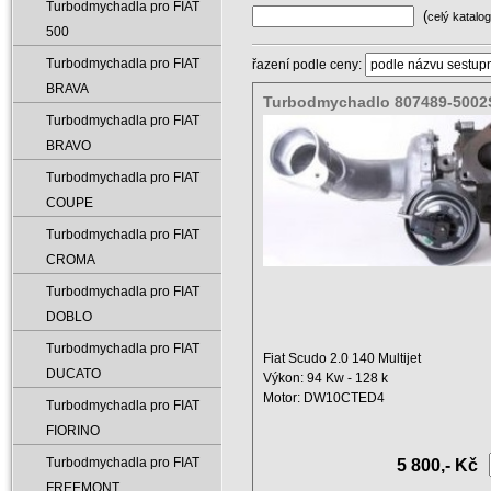
Turbodmychadla pro FIAT
(
celý katalog
500
Turbodmychadla pro FIAT
řazení podle ceny:
BRAVA
Turbodmychadlo 807489-5002
Turbodmychadla pro FIAT
5001S
BRAVO
Turbodmychadla pro FIAT
COUPE
Turbodmychadla pro FIAT
CROMA
Turbodmychadla pro FIAT
DOBLO
Turbodmychadla pro FIAT
Fiat Scudo 2.0 140 Multijet
DUCATO
Výkon: 94 Kw - 128 k
Motor: DW10CTED4
Turbodmychadla pro FIAT
Displacement: 1997 ...
FIORINO
Turbodmychadla pro FIAT
5 800,- Kč
FREEMONT