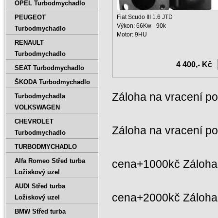
OPEL Turbodmychadlo
PEUGEOT
Fiat Scudo III 1.6 JTD
Výkon: 66Kw - 90k
Turbodmychadlo
Motor: 9HU
RENAULT
Objem: 1560 ccm
Rok ...
Turbodmychadlo
4 400,- Kč
SEAT Turbodmychadlo
ŠKODA Turbodmychadlo
Záloha na vracení p
Turbodmychadla
VOLKSWAGEN
CHEVROLET
Záloha na vracení p
Turbodmychadlo
TURBODMYCHADLO
Alfa Romeo Střed turba
cena+1000kč Záloha 
Ložiskový uzel
AUDI Střed turba
cena+2000kč Záloh
Ložiskový uzel
BMW Střed turba