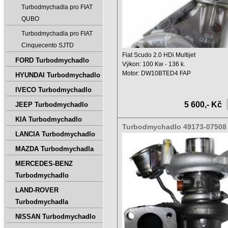
Turbodmychadla pro FIAT
QUBO
Turbodmychadla pro FIAT
Cinquecento SJTD
Fiat Scudo 2.0 HDi Multijet
FORD Turbodmychadlo
Výkon: 100 Kw - 136 k.
Motor: DW10BTED4 FAP
HYUNDAI Turbodmychadlo
Objem: 1997 ...
IVECO Turbodmychadlo
5 600,- Kč
JEEP Turbodmychadlo
KIA Turbodmychadlo
Turbodmychadlo 49173-07508 
LANCIA Turbodmychadlo
07507
MAZDA Turbodmychadla
MERCEDES-BENZ
Turbodmychadlo
LAND-ROVER
Turbodmychadla
NISSAN Turbodmychadlo