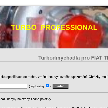
TURBO PROFESSIONAL
Turbodmychadla pro FIAT T
ické specifikace se mohou změnit bez výslovného upozornění. Obrázky mají p
(
)
celý katalog
abázi nebyly nalezeny žádné položky...