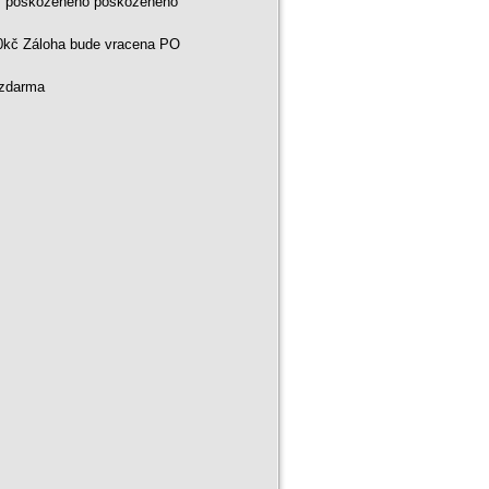
ní poškozeného poškozeného
00kč Záloha bude vracena PO
 zdarma