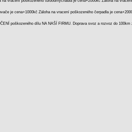
a na vracení poškozeného turbodmychadla je cena+2000kč Záloha na vrace
kovače je cena+1000kč Záloha na vracení poškozeného čerpadla je cena+20
ENÍ poškozeného dílu NA NAŠÍ FIRMU. Doprava svoz a rozvoz do 100km