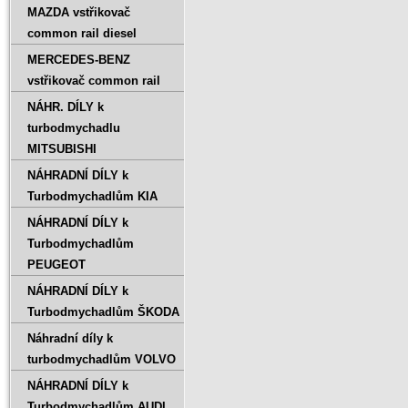
MAZDA vstřikovač
common rail diesel
MERCEDES-BENZ
vstřikovač common rail
NÁHR. DÍLY k
turbodmychadlu
MITSUBISHI
NÁHRADNÍ DÍLY k
Turbodmychadlům KIA
NÁHRADNÍ DÍLY k
Turbodmychadlům
PEUGEOT
NÁHRADNÍ DÍLY k
Turbodmychadlům ŠKODA
Náhradní díly k
turbodmychadlům VOLVO
NÁHRADNÍ DÍLY k
Turbodmychadlům AUDI