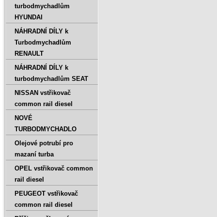
turbodmychadlům
HYUNDAI
NÁHRADNÍ DÍLY k
Turbodmychadlům
RENAULT
NÁHRADNÍ DÍLY k
turbodmychadlům SEAT
NISSAN vstřikovač
common rail diesel
NOVÉ
TURBODMYCHADLO
Olejové potrubí pro
mazaní turba
OPEL vstřikovač common
rail diesel
PEUGEOT vstřikovač
common rail diesel