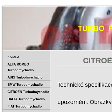
TURBO 
Kontakt
CITROË
ALFA ROMEO
Turbodmychadlo
AUDI Turbodmychadlo
Technické specifika
BMW Turbodmychadlo
CITROEN Turbodmychadlo
DACIA Turbodmychadlo
upozornění. Obrázky 
FIAT Turbodmychadlo