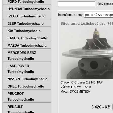
FORD Turbodmychadlo
(
celý katalog
HYUNDAI Turbodmychadlo
řazení podle ceny:
IVECO Turbodmychadlo
Střed turba Ložiskový uzel 76
JEEP Turbodmychadlo
5006S 769674-5004S
KIA Turbodmychadlo
LANCIA Turbodmychadlo
MAZDA Turbodmychadla
MERCEDES-BENZ
Turbodmychadlo
LAND-ROVER
Turbodmychadla
NISSAN Turbodmychadlo
Citroen C Crosser 2.2 HDi FAP
OPEL Turbodmychadlo
Výkon: 115 Kw - 156 k
Motor: DW12METED4
PEUGEOT
Objem: 2179 ccm ...
Turbodmychadlo
RENAULT
3 420,- Kč
Turbodmychadlo