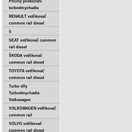
Příčiny poškození
turbodmychadla
RENAULT vstřikovač
common rail diesel
S
SEAT vstřikovač common
rail diesel
ŠKODA vstřikovač
common rail diesel
TOYOTA vstřikovač
common rail diesel
Turbo díly
Turbodmychadla
Volkswagen
VOLKSWAGEN vstřikovač
common rail
VOLVO vstřikovač
common rail diesel