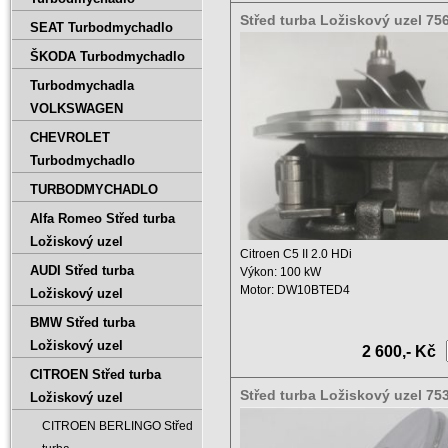
Střed turba Ložiskový uzel 75
SEAT Turbodmychadlo
5005S, 0375K9
ŠKODA Turbodmychadlo
Turbodmychadla
VOLKSWAGEN
CHEVROLET
Turbodmychadlo
TURBODMYCHADLO
Alfa Romeo Střed turba
Ložiskový uzel
Citroen C5 II 2.0 HDi
AUDI Střed turba
Výkon: 100 kW
Motor: DW10BTED4
Ložiskový uzel
Zdvihový objem: 1997 ccm ...
BMW Střed turba
Ložiskový uzel
2 600,- Kč
CITROEN Střed turba
Střed turba Ložiskový uzel 75
Ložiskový uzel
5006S 753420-5004S
CITROEN BERLINGO Střed