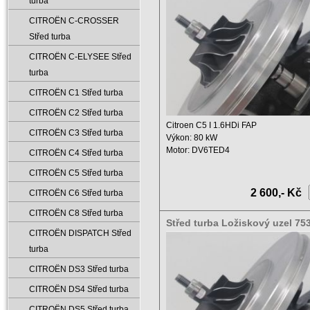
turba
CITROËN C-CROSSER
Střed turba
CITROËN C-ELYSEE Střed
turba
CITROËN C1 Střed turba
CITROËN C2 Střed turba
Citroen C5 I 1.6HDi FAP
CITROËN C3 Střed turba
Výkon: 80 kW
Motor: DV6TED4
CITROËN C4 Střed turba
Zdvihový objem: 1560 ccm ...
CITROËN C5 Střed turba
2 600,- Kč
CITROËN C6 Střed turba
CITROËN C8 Střed turba
Střed turba Ložiskový uzel 75
CITROËN DISPATCH Střed
5006S 753420-5004S
turba
CITROËN DS3 Střed turba
CITROËN DS4 Střed turba
CITROËN DS5 Střed turba