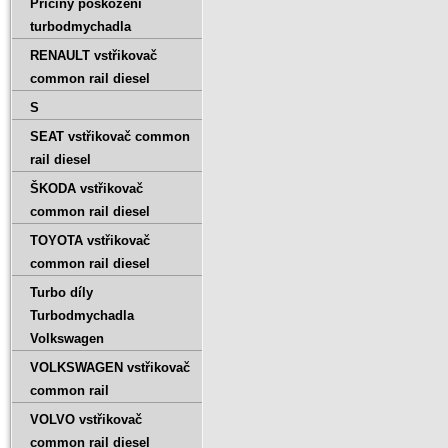
Příčiny poškození
turbodmychadla
RENAULT vstřikovač
common rail diesel
S
SEAT vstřikovač common
rail diesel
ŠKODA vstřikovač
common rail diesel
TOYOTA vstřikovač
common rail diesel
Turbo díly
Turbodmychadla
Volkswagen
VOLKSWAGEN vstřikovač
common rail
VOLVO vstřikovač
common rail diesel