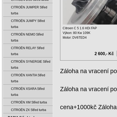
CITROËN JUMPER Střed
turba
CITROËN JUMPY Střed
turba
Citroen C 5 1.6 HDi FAP
Výkon: 80 Kw 109K
CITROËN NEMO Střed
Motor: DV6TED4
turba
Objem: 1560 ccm
Rok: ...
CITROËN RELAY Střed
2 600,- Kč
turba
CITROËN SYNERGIE Střed
turba
Záloha na vracení p
CITROËN XANTIA Střed
turba
Záloha na vracení p
CITROËN XSARA Střed
turba
CITROËN XM Střed turba
cena+1000kč Záloha 
CITROËN ZX Střed turba