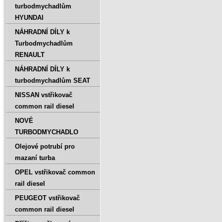
turbodmychadlům
HYUNDAI
NÁHRADNÍ DÍLY k
Turbodmychadlům
RENAULT
NÁHRADNÍ DÍLY k
turbodmychadlům SEAT
NISSAN vstřikovač
common rail diesel
NOVÉ
TURBODMYCHADLO
Olejové potrubí pro
mazaní turba
OPEL vstřikovač common
rail diesel
PEUGEOT vstřikovač
common rail diesel