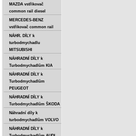
MAZDA vstřikovač
common rail diesel
MERCEDES-BENZ
vstřikovač common rail
NÁHR. DÍLY k
turbodmychadlu
MITSUBISHI
NÁHRADNÍ DÍLY k
Turbodmychadlům KIA
NÁHRADNÍ DÍLY k
Turbodmychadlům
PEUGEOT
NÁHRADNÍ DÍLY k
Turbodmychadlům ŠKODA
Náhradní díly k
turbodmychadlům VOLVO
NÁHRADNÍ DÍLY k
Turbodmychadlům AUDI