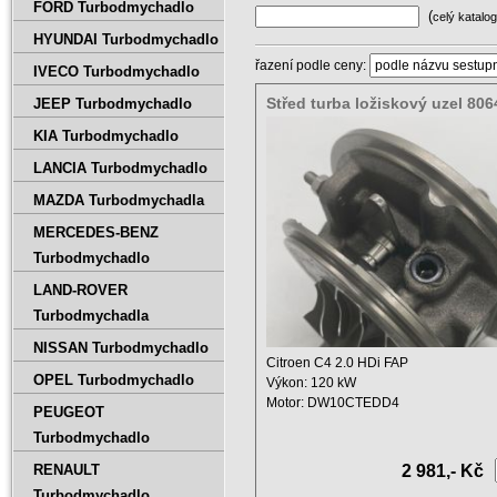
FORD Turbodmychadlo
(
celý katalog
HYUNDAI Turbodmychadlo
řazení podle ceny:
IVECO Turbodmychadlo
Střed turba ložiskový uzel 80
JEEP Turbodmychadlo
783248-5003S
KIA Turbodmychadlo
LANCIA Turbodmychadlo
MAZDA Turbodmychadla
MERCEDES-BENZ
Turbodmychadlo
LAND-ROVER
Turbodmychadla
NISSAN Turbodmychadlo
Citroen C4 2.0 HDi FAP
OPEL Turbodmychadlo
Výkon: 120 kW
Motor: DW10CTEDD4
PEUGEOT
Zdvihový objem: 1997 ccm ...
Turbodmychadlo
RENAULT
2 981,- Kč
Turbodmychadlo