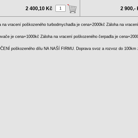
..
2 400,10 Kč
2 900,-
a na vracení poškozeného turbodmychadla je cena+2000kč Záloha na vrace
kovače je cena+1000kč Záloha na vracení poškozeného čerpadla je cena+20
ENÍ poškozeného dílu NA NAŠÍ FIRMU. Doprava svoz a rozvoz do 100km