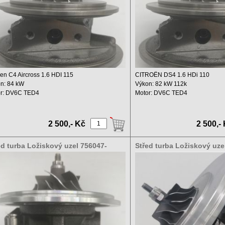
oen C4 Aircross 1.6 HDI 115
CITROËN DS4 1.6 HDi 110
n: 84 kW
Výkon: 82 kW 112k
r: DV6C TED4
Motor: DV6C TED4
hový objem: 1560 ...
Zdvihový objem: 1560 ccm ...
2 500,- Kč
2 500,-
ed turba Ložiskový uzel 756047-
Střed turba Ložiskový uze
5S 756047-9005S
5006S 753420-5004S