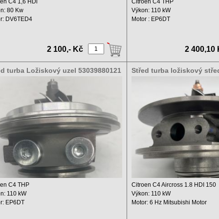
oen C4 1,6 HDi
Citroen C4 THP
n: 80 Kw
Výkon: 110 kW
or: DV6TED4
Motor : EP6DT
m: 1600 ccm
Zdvihový objem: 1598 ccm
 od Leden.2004 ...
Rok ...
2 100,- Kč
2 400,10
ed turba Ložiskový uzel 53039880121
Střed turba ložiskový stře
39700121
1608851880,49335-01101
oen C4 THP
Citroen C4 Aircross 1.8 HDI 150
n: 110 kW
Výkon: 110 kW
r: EP6DT
Motor: 6 Hz Mitsubishi Motor
hový objem: 1598 ccm
Zdvihový ...