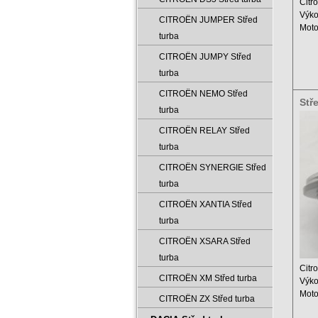
Citr
Výko
CITROËN JUMPER Střed
Mot
turba
Obje
Rok:
CITROËN JUMPY Střed
turba
CITROËN NEMO Střed
Stř
turba
530
CITROËN RELAY Střed
turba
CITROËN SYNERGIE Střed
turba
CITROËN XANTIA Střed
turba
CITROËN XSARA Střed
turba
Citr
CITROËN XM Střed turba
Výko
Moto
CITROËN ZX Střed turba
Zdvi