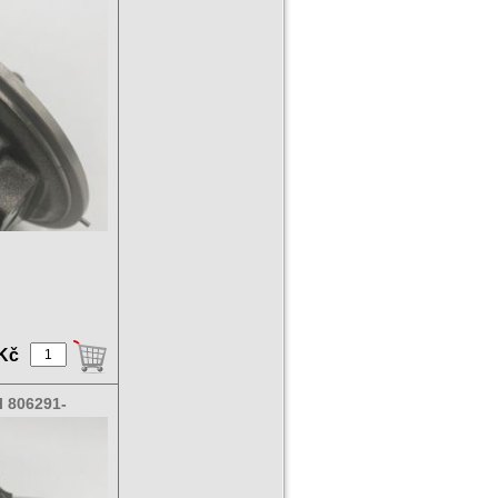
 Kč
l 806291-