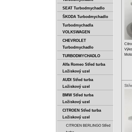
SEAT Turbodmychadlo
ŠKODA Turbodmychadlo
Turbodmychadla
VOLKSWAGEN
CHEVROLET
Citr
Turbodmychadlo
Výko
Moto
TURBODMYCHADLO
Zdvi
Alfa Romeo Střed turba
Ložiskový uzel
AUDI Střed turba
Stř
Ložiskový uzel
500
BMW Střed turba
Ložiskový uzel
CITROEN Střed turba
Ložiskový uzel
CITROEN BERLINGO Střed