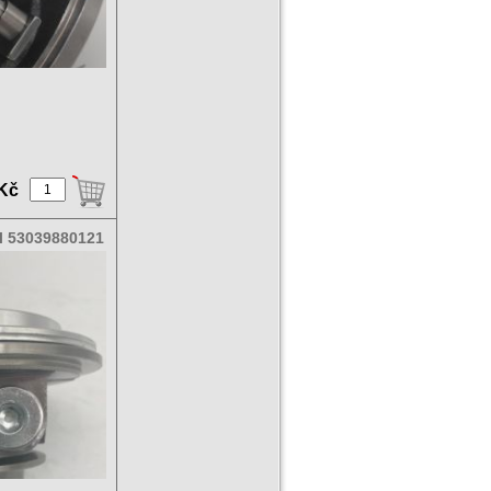
 Kč
el 53039880121