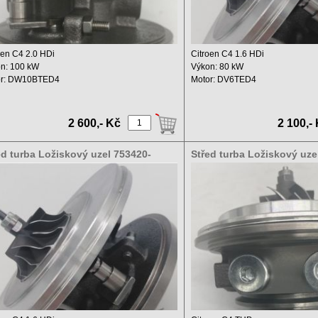
oen C4 2.0 HDi
Citroen C4 1.6 HDi
n: 100 kW
Výkon: 80 kW
or: DW10BTED4
Motor: DV6TED4
hový objem: 1997 ccm ...
Zdvihový objem: 1600 ccm
Rok ...
2 600,- Kč
2 100,-
ed turba Ložiskový uzel 753420-
Střed turba Ložiskový uz
6S 753420-5004S
53039700121