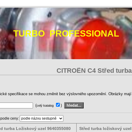
TURBO PROFESSIONAL
CITROËN C4 Střed turba
ické specifikace se mohou změnit bez výslovného upozornění. Obrázky mají p
(
)
celý katalog
 podle ceny:
ed turba Ložiskový uzel 9640355080
Střed turba ložiskový uze