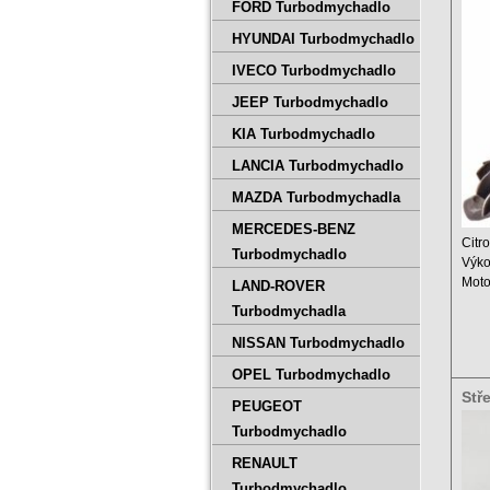
530
FORD Turbodmychadlo
HYUNDAI Turbodmychadlo
IVECO Turbodmychadlo
JEEP Turbodmychadlo
KIA Turbodmychadlo
LANCIA Turbodmychadlo
MAZDA Turbodmychadla
MERCEDES-BENZ
Citr
Turbodmychadlo
Výko
Mot
LAND-ROVER
Zdvi
Turbodmychadla
NISSAN Turbodmychadlo
OPEL Turbodmychadlo
Stř
PEUGEOT
500
Turbodmychadlo
RENAULT
Turbodmychadlo