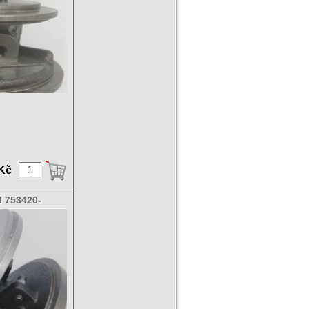
 Kč
l 753420-