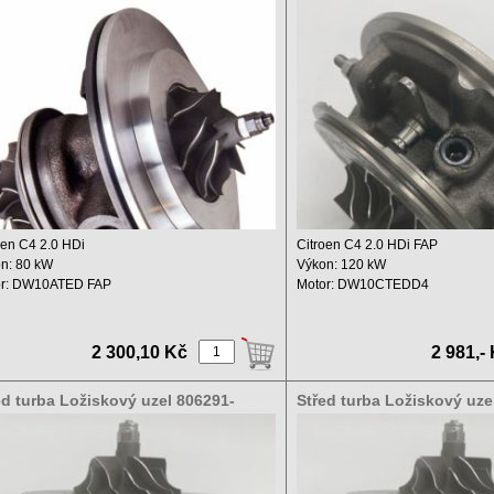
39700057
783248-5003S
oen C4 2.0 HDi
Citroen C4 2.0 HDi FAP
n: 80 kW
Výkon: 120 kW
or: DW10ATED FAP
Motor: DW10CTEDD4
hový objem: 2000 ccm ...
Zdvihový objem: 1997 ccm ...
2 300,10 Kč
2 981,-
ed turba Ložiskový uzel 806291-
Střed turba Ložiskový uze
3S 806291-5002s
5003S 806291-5002s