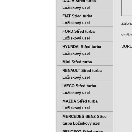
DACIA Střed turba
Rok .
Ložiskový uzel
FIAT Střed turba
Ložiskový uzel
Záloh
FORD Střed turba
vstři
Ložiskový uzel
DORUČ
HYUNDAI Střed turba
Ložiskový uzel
Mini Střed turba
RENAULT Střed turba
Ložiskový uzel
IVECO Střed turba
Ložiskový uzel
MAZDA Střed turba
Ložiskový uzel
MERCEDES-BENZ Střed
turba Ložiskový uzel
PEUGEOT Střed turba