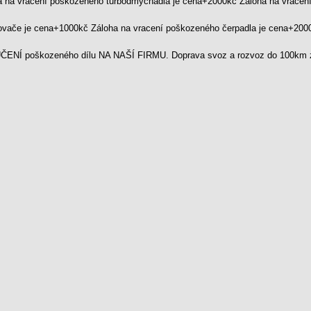
a na vracení poškozeného turbodmychadla je cena+2000kč Záloha na vrace
kovače je cena+1000kč Záloha na vracení poškozeného čerpadla je cena+20
ENÍ poškozeného dílu NA NAŠÍ FIRMU. Doprava svoz a rozvoz do 100km