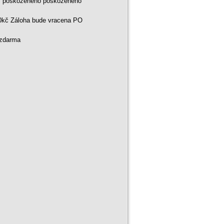
ní poškozeného poškozeného
00kč Záloha bude vracena PO
 zdarma