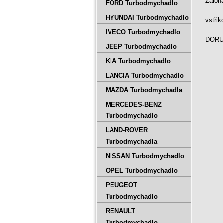
Záloh
FORD Turbodmychadlo
HYUNDAI Turbodmychadlo
vstři
IVECO Turbodmychadlo
DORUČ
JEEP Turbodmychadlo
KIA Turbodmychadlo
LANCIA Turbodmychadlo
MAZDA Turbodmychadla
MERCEDES-BENZ
Turbodmychadlo
LAND-ROVER
Turbodmychadla
NISSAN Turbodmychadlo
OPEL Turbodmychadlo
PEUGEOT
Turbodmychadlo
RENAULT
Turbodmychadlo