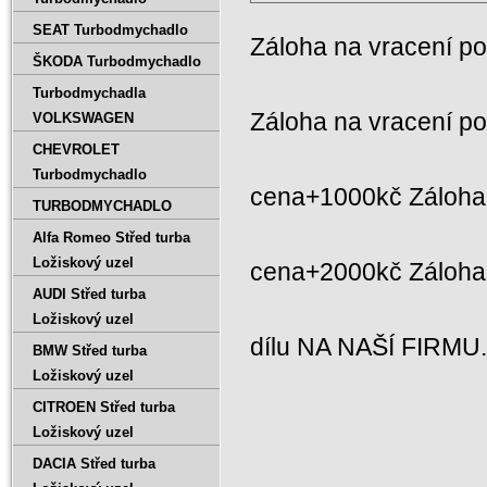
SEAT Turbodmychadlo
Záloha na vracení p
ŠKODA Turbodmychadlo
Turbodmychadla
Záloha na vracení p
VOLKSWAGEN
CHEVROLET
Turbodmychadlo
cena+1000kč Záloha 
TURBODMYCHADLO
Alfa Romeo Střed turba
Ložiskový uzel
cena+2000kč Záloh
AUDI Střed turba
Ložiskový uzel
dílu NA NAŠÍ FIRMU
BMW Střed turba
Ložiskový uzel
CITROEN Střed turba
Ložiskový uzel
DACIA Střed turba