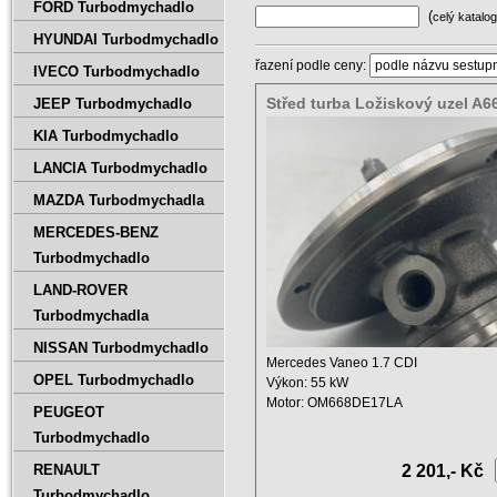
FORD Turbodmychadlo
(
celý katalog
HYUNDAI Turbodmychadlo
řazení podle ceny:
IVECO Turbodmychadlo
Střed turba Ložiskový uzel A
JEEP Turbodmychadlo
668096029980 A3329
KIA Turbodmychadlo
LANCIA Turbodmychadlo
MAZDA Turbodmychadla
MERCEDES-BENZ
Turbodmychadlo
LAND-ROVER
Turbodmychadla
NISSAN Turbodmychadlo
Mercedes Vaneo 1.7 CDI
OPEL Turbodmychadlo
Výkon: 55 kW
Motor: OM668DE17LA
PEUGEOT
Objem: 1689 ccm
Turbodmychadlo
Rok: ...
RENAULT
2 201,- Kč
Turbodmychadlo