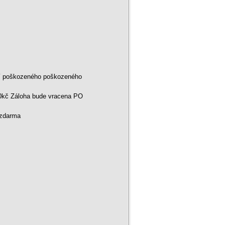
ní poškozeného poškozeného
00kč Záloha bude vracena PO
 zdarma