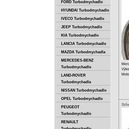
500
FORD Turbodmychadlo
HYUNDAI Turbodmychadlo
IVECO Turbodmychadlo
JEEP Turbodmychadlo
KIA Turbodmychadlo
LANCIA Turbodmychadlo
MAZDA Turbodmychadla
MERCEDES-BENZ
Merc
Turbodmychadlo
Výko
Moto
LAND-ROVER
Obje
Turbodmychadla
Rok: 
NISSAN Turbodmychadlo
OPEL Turbodmychadlo
Stř
PEUGEOT
500
Turbodmychadlo
RENAULT
Turbodmychadlo