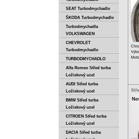
SEAT Turbodmychadlo
ŠKODA Turbodmychadlo
Turbodmychadla
VOLKSWAGEN
CHEVROLET
Chry
Turbodmychadlo
Výko
Moto
TURBODMYCHADLO
Obje
Alfa Romeo Střed turba
Rok .
Ložiskový uzel
AUDI Střed turba
Stř
Ložiskový uzel
500
BMW Střed turba
Ložiskový uzel
CITROEN Střed turba
Ložiskový uzel
DACIA Střed turba