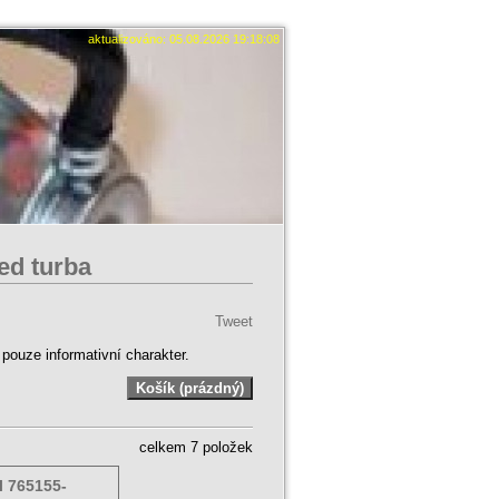
aktualizováno: 05.08.2026 19:18:08
d turba
Tweet
ouze informativní charakter.
celkem 7 položek
l 765155-