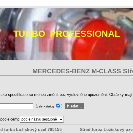
TURBO PROFESSIONAL
MERCEDES-BENZ M-CLASS Stře
ické specifikace se mohou změnit bez výslovného upozornění. Obrázky mají p
(
)
celý katalog
 podle ceny:
ed turba Ložiskový uzel 765155-
Střed turba Ložiskový uze