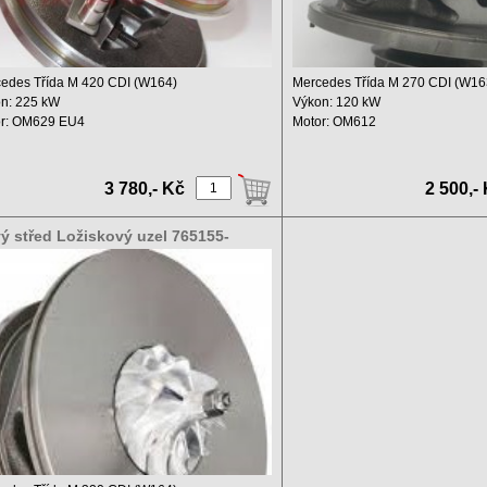
edes Třída M 420 CDI (W164)
Mercedes Třída M 270 CDI (W16
n: 225 kW
Výkon: 120 kW
r: OM629 EU4
Motor: OM612
m: 3996 ccm ...
Objem: 2685 ccm
Rok: ...
3 780,- Kč
2 500,-
ý střed Ložiskový uzel 765155-
8S 765155-9007W