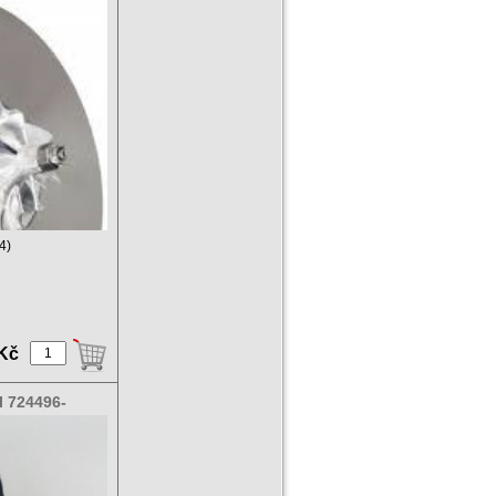
4)
 Kč
l 724496-