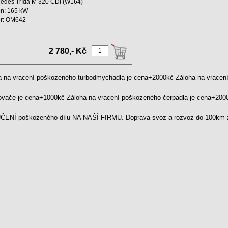
edes Třída M 320 CDI (W164)
n: 165 kW
r: OM642
m: 2987 ccm
...
2 780,- Kč
a na vracení poškozeného turbodmychadla je cena+2000kč Záloha na vrace
kovače je cena+1000kč Záloha na vracení poškozeného čerpadla je cena+20
ENÍ poškozeného dílu NA NAŠÍ FIRMU. Doprava svoz a rozvoz do 100km