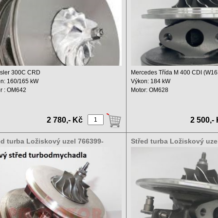
sler 300C CRD
Mercedes Třída M 400 CDI (W16
n: 160/165 kW
Výkon: 184 kW
r : OM642
Motor: OM628
m motoru: 2987 ccm
Objem: 3996 ccm
..
Rok: ...
2 780,- Kč
2 500,-
ed turba Ložiskový uzel 766399-
Střed turba Ložiskový uze
1S A6290901580
5002S, A6120960599