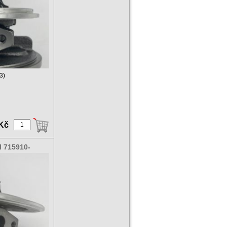
3)
 Kč
l 715910-