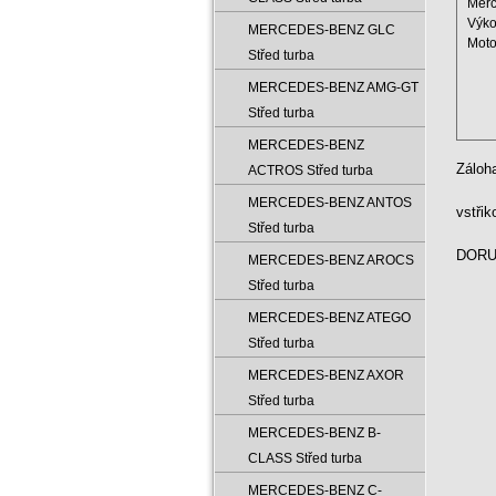
Merc
Výko
MERCEDES-BENZ GLC
Moto
Střed turba
Obje
Rok: 
MERCEDES-BENZ AMG-GT
Střed turba
MERCEDES-BENZ
Záloh
ACTROS Střed turba
MERCEDES-BENZ ANTOS
vstři
Střed turba
DORUČ
MERCEDES-BENZ AROCS
Střed turba
MERCEDES-BENZ ATEGO
Střed turba
MERCEDES-BENZ AXOR
Střed turba
MERCEDES-BENZ B-
CLASS Střed turba
MERCEDES-BENZ C-