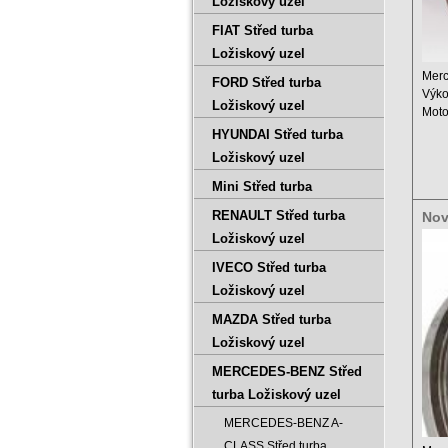
Ložiskový uzel
FIAT Střed turba
Ložiskový uzel
Merc
FORD Střed turba
Výko
Ložiskový uzel
Moto
Obje
HYUNDAI Střed turba
Ložiskový uzel
Mini Střed turba
RENAULT Střed turba
Nov
500
Ložiskový uzel
IVECO Střed turba
Ložiskový uzel
MAZDA Střed turba
Ložiskový uzel
MERCEDES-BENZ Střed
turba Ložiskový uzel
MERCEDES-BENZ A-
CLASS Střed turba