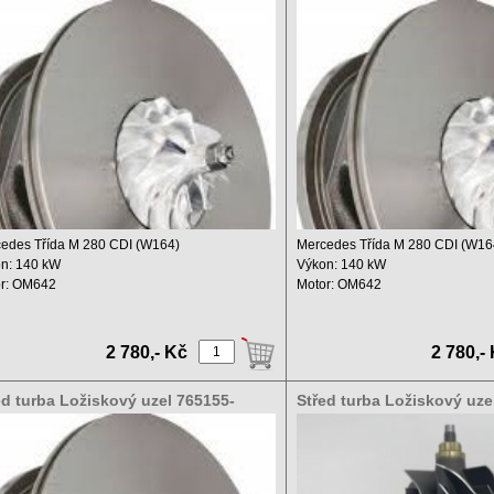
8S 765155-9007W
5008S 765155-9007W
edes Třída M 280 CDI (W164)
Mercedes Třída M 280 CDI (W16
n: 140 kW
Výkon: 140 kW
r: OM642
Motor: OM642
m: 2987 ccm
Objem: 2987 ccm
...
Rok: ...
2 780,- Kč
2 780,-
ed turba Ložiskový uzel 765155-
Střed turba Ložiskový uze
8S 765155-9007W
5004S, A6280900080