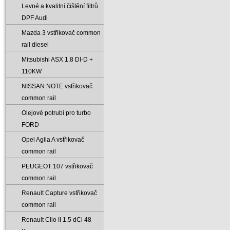
Levné a kvalitní čištění filtrů
DPF Audi
Mazda 3 vstřikovač common
rail diesel
Mitsubishi ASX 1.8 DI-D +
110KW
NISSAN NOTE vstřikovač
common rail
Olejové potrubí pro turbo
FORD
Opel Agila A vstřikovač
common rail
PEUGEOT 107 vstřikovač
common rail
Renault Capture vstřikovač
common rail
Renault Clio II 1.5 dCi 48