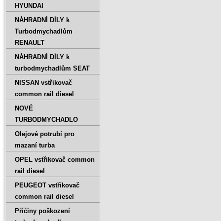
HYUNDAI
NÁHRADNÍ DÍLY k
Turbodmychadlům
RENAULT
NÁHRADNÍ DÍLY k
turbodmychadlům SEAT
NISSAN vstřikovač
common rail diesel
NOVÉ
TURBODMYCHADLO
Olejové potrubí pro
mazaní turba
OPEL vstřikovač common
rail diesel
PEUGEOT vstřikovač
common rail diesel
Příčiny poškození