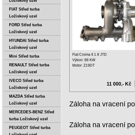
Ložiskový uzel
FIAT Střed turba
Ložiskový uzel
FORD Střed turba
Ložiskový uzel
HYUNDAI Střed turba
Ložiskový uzel
Fiat Croma II 1.9 JTD
Mini Střed turba
Výkon: 88 KW
RENAULT Střed turba
Motor: Z19DT
Zdvihový objem: 1910 ccm
Ložiskový uzel
Rok ...
IVECO Střed turba
11 000,- Kč
Ložiskový uzel
MAZDA Střed turba
Záloha na vracení p
Ložiskový uzel
MERCEDES-BENZ Střed
turba Ložiskový uzel
Záloha na vracení p
PEUGEOT Střed turba
Ložiskový uzel