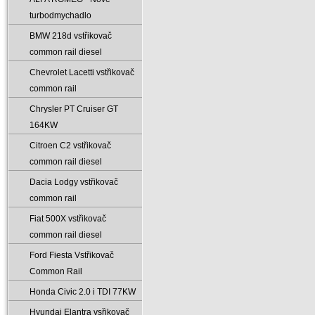
turbodmychadlo
BMW 218d vstřikovač
common rail diesel
Chevrolet Lacetti vstřikovač
common rail
Chrysler PT Cruiser GT
164KW
Citroen C2 vstřikovač
common rail diesel
Dacia Lodgy vstřikovač
common rail
Fiat 500X vstřikovač
common rail diesel
Ford Fiesta Vstřikovač
Common Rail
Honda Civic 2.0 i TDI 77KW
Hyundai Elantra vsřikovač