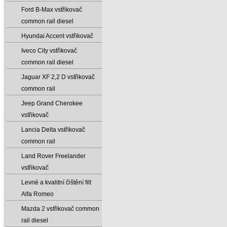
Ford B-Max vstřikovač
common rail diesel
Hyundai Accent vstřikovač
Iveco City vstřikovač
common rail diesel
Jaguar XF 2‚2 D vstřikovač
common rail
Jeep Grand Cherokee
vstřikovač
Lancia Delta vstřikovač
common rail
Land Rover Freelander
vstřikovač
Levné a kvalitní čištění filt
Alfa Romeo
Mazda 2 vstřikovač common
rail diesel