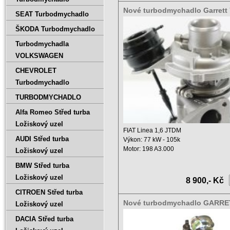
Nové turbodmychadlo Garrett 
SEAT Turbodmychadlo
5001S 766891-0001
ŠKODA Turbodmychadlo
Turbodmychadla
VOLKSWAGEN
CHEVROLET
Turbodmychadlo
TURBODMYCHADLO
Alfa Romeo Střed turba
Ložiskový uzel
FIAT Linea 1,6 JTDM
AUDI Střed turba
Výkon: 77 kW - 105k
Motor: 198 A3.000
Ložiskový uzel
Objem motoru: 1598 ccm ...
BMW Střed turba
Ložiskový uzel
8 900,- Kč
CITROEN Střed turba
Nové turbodmychadlo GARRE
Ložiskový uzel
767835-5001S
DACIA Střed turba