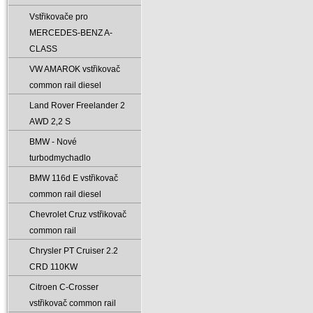
Vstřikovače pro
MERCEDES-BENZ A-
CLASS
VW AMAROK vstřikovač
common rail diesel
Land Rover Freelander 2
AWD 2‚2 S
BMW - Nové
turbodmychadlo
BMW 116d E vstřikovač
common rail diesel
Chevrolet Cruz vstřikovač
common rail
Chrysler PT Cruiser 2.2
CRD 110KW
Citroen C-Crosser
vstřikovač common rail