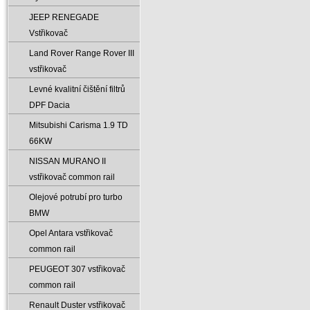
JEEP RENEGADE
Vstřikovač
Land Rover Range Rover III
vstřikovač
Levné kvalitní čištění filtrů
DPF Dacia
Mitsubishi Carisma 1.9 TD
66KW
NISSAN MURANO II
vstřikovač common rail
Olejové potrubí pro turbo
BMW
Opel Antara vstřikovač
common rail
PEUGEOT 307 vstřikovač
common rail
Renault Duster vstřikovač