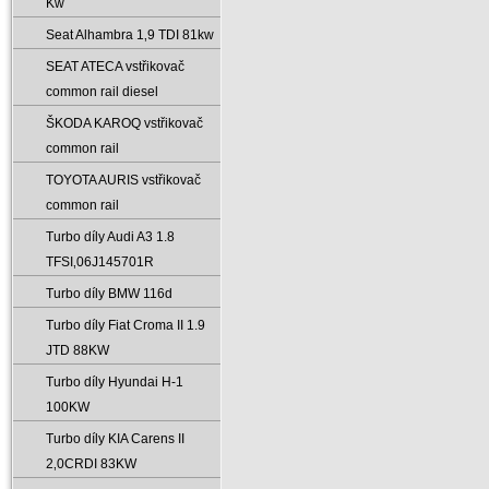
Kw
Seat Alhambra 1‚9 TDI 81kw
SEAT ATECA vstřikovač
common rail diesel
ŠKODA KAROQ vstřikovač
common rail
TOYOTA AURIS vstřikovač
common rail
Turbo díly Audi A3 1.8
TFSI‚06J145701R
Turbo díly BMW 116d
Turbo díly Fiat Croma II 1.9
JTD 88KW
Turbo díly Hyundai H-1
100KW
Turbo díly KIA Carens II
2‚0CRDI 83KW