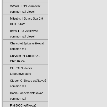
VW ARTEON vstřikovač
common rail diesel
Mitsubishi Space Star 1.9
DI-D 85KW
BMW 118d vstřikovač
common rail diesel
Chevrolet Epica vstřikovač
common rail
Chrysler PT Cruiser 2.2
CRD 89KW
CITROEN - Nové
turbodmychadlo
Citroen C-Elysee vstřikovač
common rail
Dacia Sandero vstřikovač
common rail
Fiat 500C vstřikovač