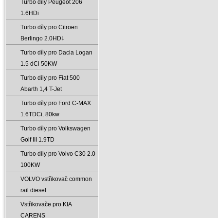
Turbo díly Peugeot 206
1.6HDi
Turbo díly pro Citroen
Berlingo 2.0HDI̵
Turbo díly pro Dacia Logan
1.5 dCi 50KW
Turbo díly pro Fiat 500
Abarth 1‚4 T-Jet
Turbo díly pro Ford C-MAX
1.6TDCi‚ 80kw
Turbo díly pro Volkswagen
Golf III 1.9TD
Turbo díly pro Volvo C30 2.0
100KW
VOLVO vstřikovač common
rail diesel
Vstřikovače pro KIA
CARENS