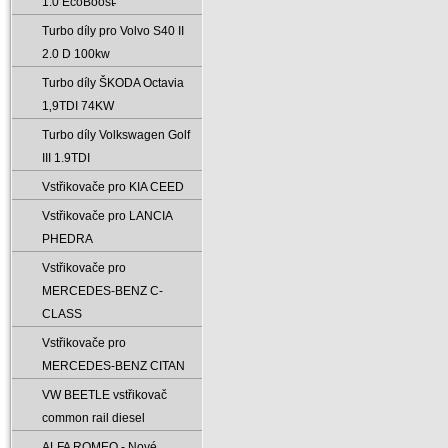
1.0 EcoBoost̵
Turbo díly pro Volvo S40 II
2.0 D 100kw
Turbo díly ŠKODA Octavia
1‚9TDI 74KW
Turbo díly Volkswagen Golf
III 1.9TDI
Vstřikovače pro KIA CEED
Vstřikovače pro LANCIA
PHEDRA
Vstřikovače pro
MERCEDES-BENZ C-
CLASS
Vstřikovače pro
MERCEDES-BENZ CITAN
VW BEETLE vstřikovač
common rail diesel
ALFA ROMEO - Nové