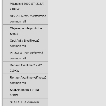
Mitsubishi 3000 GT (Z16A)
210KW
NISSAN NAVARA vstřikovač
common rail
Olejové potrubí pro turbo
Škoda
Opel Agila B vstřikovač
common rail
PEUGEOT 206 vstřikovač
common rail
Renault Avantime 2.2 dCi
110KW
Renault Avantime vstřikovač
common rail
Seat Alhambra 1‚9 TDI
66KW
SEAT ALTEA vstřikovač