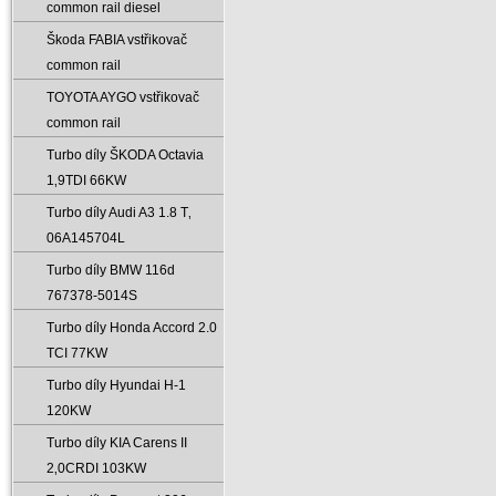
common rail diesel
Škoda FABIA vstřikovač
common rail
TOYOTA AYGO vstřikovač
common rail
Turbo díly ŠKODA Octavia
1‚9TDI 66KW
Turbo díly Audi A3 1.8 T‚
06A145704L
Turbo díly BMW 116d
767378-5014S
Turbo díly Honda Accord 2.0
TCI 77KW
Turbo díly Hyundai H-1
120KW
Turbo díly KIA Carens II
2‚0CRDI 103KW