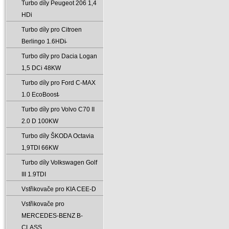
Turbo díly Peugeot 206 1‚4
HDi
Turbo díly pro Citroen
Berlingo 1.6HDi̵
Turbo díly pro Dacia Logan
1‚5 DCi 48KW
Turbo díly pro Ford C-MAX
1.0 EcoBoost̵
Turbo díly pro Volvo C70 II
2.0 D 100KW
Turbo díly ŠKODA Octavia
1‚9TDI 66KW
Turbo díly Volkswagen Golf
III 1.9TDI
Vstřikovače pro KIA CEE-D
Vstřikovače pro
MERCEDES-BENZ B-
CLASS