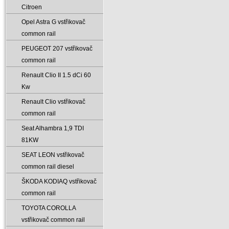
Citroen
Opel Astra G vstřikovač
common rail
PEUGEOT 207 vstřikovač
common rail
Renault Clio II 1.5 dCi 60
Kw
Renault Clio vstřikovač
common rail
Seat Alhambra 1‚9 TDI
81KW
SEAT LEON vstřikovač
common rail diesel
ŠKODA KODIAQ vstřikovač
common rail
TOYOTA COROLLA
vstřikovač common rail