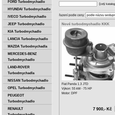
FORD Turbodmychadlo
(
celý katalog
HYUNDAI Turbodmychadlo
řazení podle ceny:
IVECO Turbodmychadlo
Nové turbodmychadlo KKK
JEEP Turbodmychadlo
54359880018
KIA Turbodmychadlo
LANCIA Turbodmychadlo
MAZDA Turbodmychadla
MERCEDES-BENZ
Turbodmychadlo
LAND-ROVER
Turbodmychadla
NISSAN Turbodmychadlo
Fiat Panda 1.3 JTD
OPEL Turbodmychadlo
Výkon: 55 kW - 75 HP
Motor: DPF
PEUGEOT
Zdvihový objem: 1248 ccm ...
Turbodmychadlo
RENAULT
7 900,- Kč
Turbodmychadlo