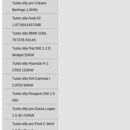
Turbo díly pro Citroen
Berlingo 1‚6HDi̵
Turbo díly Audi A3
1.8T‚06A145704B
Turbo díly BMW 118d‚
767378-5014S
Turbo díly Fiat 500 1.3 D
Multijet 55KW
Turbo díly Hyundai H-1
CRDI 125KW
Turbo díly KIA Carnival I.
2‚9TDI 94KW
Turbo díly Peugeot 206 2.0
HDi
Turbo díly pro Dacia Logan
1.5 dCi 63KW
Turbo díly pro Ford C-MAX