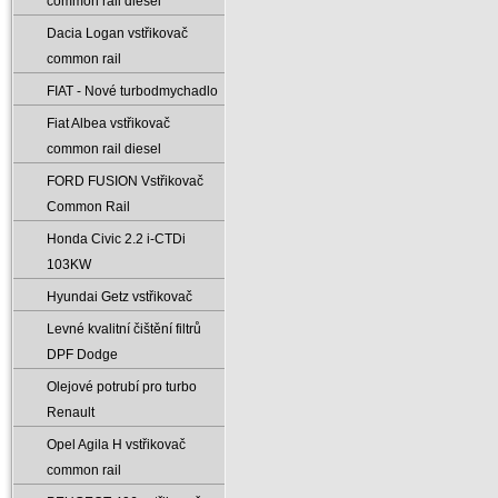
common rail diesel
Dacia Logan vstřikovač
common rail
FIAT - Nové turbodmychadlo
Fiat Albea vstřikovač
common rail diesel
FORD FUSION Vstřikovač
Common Rail
Honda Civic 2.2 i-CTDi
103KW
Hyundai Getz vstřikovač
Levné kvalitní čištění filtrů
DPF Dodge
Olejové potrubí pro turbo
Renault
Opel Agila H vstřikovač
common rail