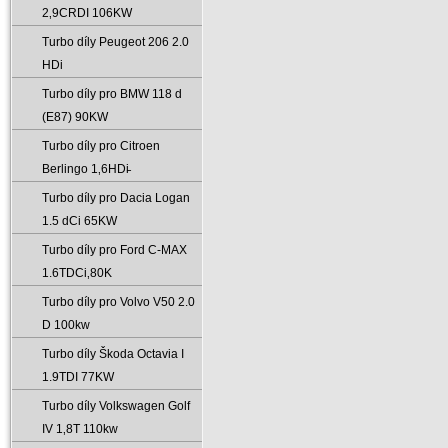
2‚9CRDI 106KW
Turbo díly Peugeot 206 2.0
HDi
Turbo díly pro BMW 118 d
(E87) 90KW
Turbo díly pro Citroen
Berlingo 1‚6HDi̵
Turbo díly pro Dacia Logan
1.5 dCi 65KW
Turbo díly pro Ford C-MAX
1.6TDCi‚80K
Turbo díly pro Volvo V50 2.0
D 100kw
Turbo díly Škoda Octavia I
1.9TDI 77KW
Turbo díly Volkswagen Golf
IV 1‚8T 110kw