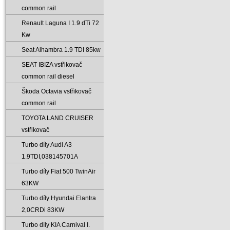
common rail
Renault Laguna I 1.9 dTi 72
Kw
Seat Alhambra 1.9 TDI 85kw
SEAT IBIZA vstřikovač
common rail diesel
Škoda Octavia vstřikovač
common rail
TOYOTA LAND CRUISER
vstřikovač
Turbo díly Audi A3
1.9TDI‚038145701A
Turbo díly Fiat 500 TwinAir
63KW
Turbo díly Hyundai Elantra
2‚0CRDi 83KW
Turbo díly KIA Carnival I.