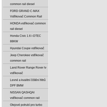
common rail diesel
FORD GRAND C-MAX
Vstřikovač Common Rail
HONDA vstřikovač common
rail diesel
Honda Civic 1.6 i-DTEC
88KW
Hyundai Coupe vstřikovač
Jeep Cherokee vstřikovač
common rail
Land Rover Range Rover Iv
vstřikovač
Levné a kvalitní čištění filtrů
DPF BMW
NISSAN QASHQAI
vstřikovač common rail
Olejové potrubí pro turbo