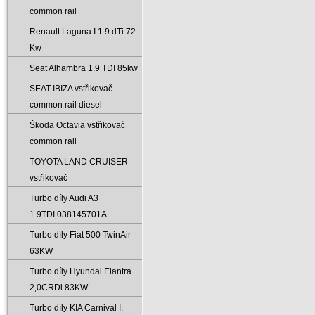
common rail
Renault Laguna I 1.9 dTi 72
Kw
Seat Alhambra 1.9 TDI 85kw
SEAT IBIZA vstřikovač
common rail diesel
Škoda Octavia vstřikovač
common rail
TOYOTA LAND CRUISER
vstřikovač
Turbo díly Audi A3
1.9TDI‚038145701A
Turbo díly Fiat 500 TwinAir
63KW
Turbo díly Hyundai Elantra
2‚0CRDi 83KW
Turbo díly KIA Carnival I.