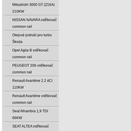
Mitsubishi 3000 GT (Z16A)
210KW
NISSAN NAVARA vstřikovač
common rail
Olejové potrubí pro turbo
Škoda
Opel Agila B vstřikovač
common rail
PEUGEOT 206 vstřikovač
common rail
Renault Avantime 2.2 dCi
110KW
Renault Avantime vstřikovač
common rail
Seat Alhambra 1‚9 TDI
66KW
SEAT ALTEA vstřikovač