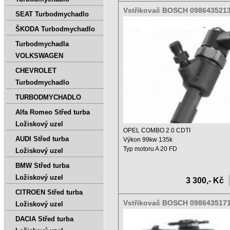
Vstřikovač BOSCH 098643521
SEAT Turbodmychadlo
0445110419
ŠKODA Turbodmychadlo
Turbodmychadla
VOLKSWAGEN
CHEVROLET
Turbodmychadlo
TURBODMYCHADLO
Alfa Romeo Střed turba
Ložiskový uzel
OPEL COMBO 2.0 CDTI
AUDI Střed turba
Výkon 99kw 135k
Typ motoru A 20 FD
Ložiskový uzel
Objem 2000 ccm
BMW Střed turba
Rok výroby ...
Ložiskový uzel
3 300,- Kč
CITROEN Střed turba
Vstřikovač BOSCH 098643517
Ložiskový uzel
0445110300 55221023
DACIA Střed turba