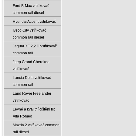
Ford B-Max vstřikovač
common rail diesel
Hyundai Accent vstřikovač
Iveco City vstřikovač
common rail diesel
Jaguar XF 2‚2 D vstřikovač
common rail
Jeep Grand Cherokee
vstřikovač
Lancia Delta vstřikovač
common rail
Land Rover Freelander
vstřikovač
Levné a kvalitní čištění filt
Alfa Romeo
Mazda 2 vstřikovač common
rail diesel