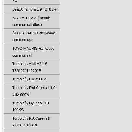
Kw
Seat Alhambra 1‚9 TDI 81kw
SEAT ATECA vstřikovač
common rail diesel
ŠKODA KAROQ vstřikovač
common rail
TOYOTA AURIS vstřikovač
common rail
Turbo díly Audi A3 1.8
TFSI‚06J145701R
Turbo díly BMW 116d
Turbo díly Fiat Croma II 1.9
JTD 88KW
Turbo díly Hyundai H-1
100KW
Turbo díly KIA Carens II
2‚0CRDI 83KW