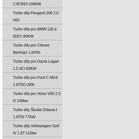
2‚9CRDI 106KW
Turbo díly Peugeot 206 2.0
HDi
Turbo díly pro BMW 118 d
(E87) 90KW
Turbo díly pro Citroen
Berlingo 1‚6HDi̵
Turbo díly pro Dacia Logan
1.5 dCi 65KW
Turbo díly pro Ford C-MAX
1.6TDCi‚80K
Turbo díly pro Volvo V50 2.0
D 100kw
Turbo díly Škoda Octavia I
1.9TDI 77KW
Turbo díly Volkswagen Golf
IV 1‚8T 110kw