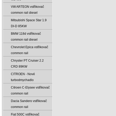
VW ARTEON vstřikovač
common rail diesel
Mitsubishi Space Star 1.9
DI-D 85KW
BMW 118d vstřikovač
common rail diesel
Chevrolet Epica vstřikovač
common rail
Chrysler PT Cruiser 2.2
CRD 89KW
CITROEN - Nové
turbodmychadlo
Citroen C-Elysee vstřikovač
common rail
Dacia Sandero vstřikovač
common rail
Fiat 500C vstřikovač