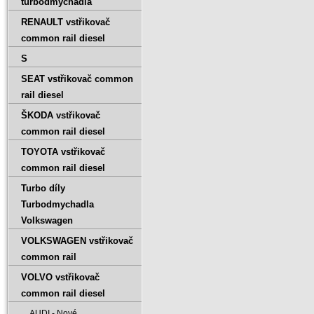
turbodmychadla
RENAULT vstřikovač
common rail diesel
S
SEAT vstřikovač common
rail diesel
ŠKODA vstřikovač
common rail diesel
TOYOTA vstřikovač
common rail diesel
Turbo díly
Turbodmychadla
Volkswagen
VOLKSWAGEN vstřikovač
common rail
VOLVO vstřikovač
common rail diesel
AUDI - Nové