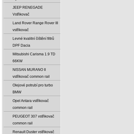
JEEP RENEGADE
Vstřikovač
Land Rover Range Rover III
vstřikovač
Levné kvalitní čištění filtrů
DPF Dacia
Mitsubishi Carisma 1.9 TD
66KW
NISSAN MURANO II
vstřikovač common rail
Olejové potrubí pro turbo
BMW
Opel Antara vstřikovač
common rail
PEUGEOT 307 vstřikovač
common rail
Renault Duster vstřikovač