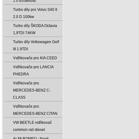
1.0 EcoBoost̵
Turbo díly pro Volvo S40 II
2.0 D 100kw
Turbo díly ŠKODA Octavia
1‚9TDI 74KW
Turbo díly Volkswagen Golf
III 1.9TDI
Vstřikovače pro KIA CEED
Vstřikovače pro LANCIA
PHEDRA
Vstřikovače pro
MERCEDES-BENZ C-
CLASS
Vstřikovače pro
MERCEDES-BENZ CITAN
VW BEETLE vstřikovač
common rail diesel
ALFA ROMEO - Nové