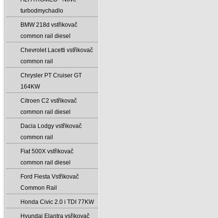
turbodmychadlo
BMW 218d vstřikovač
common rail diesel
Chevrolet Lacetti vstřikovač
common rail
Chrysler PT Cruiser GT
164KW
Citroen C2 vstřikovač
common rail diesel
Dacia Lodgy vstřikovač
common rail
Fiat 500X vstřikovač
common rail diesel
Ford Fiesta Vstřikovač
Common Rail
Honda Civic 2.0 i TDI 77KW
Hyundai Elantra vsřikovač