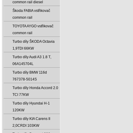
common rail diesel
Škoda FABIA vstřikovač
common rail
TOYOTA AYGO vstřikovač
common rail
Turbo díly ŠKODA Octavia
1‚9TDI 66KW
Turbo díly Audi A3 1.8 T‚
06A145704L
Turbo díly BMW 116d
767378-5014S
Turbo díly Honda Accord 2.0
TCI 77KW
Turbo díly Hyundai H-1
120KW
Turbo díly KIA Carens II
2‚0CRDI 103KW