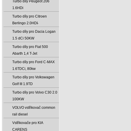
Turbo díly Peugeot 206
1.6HDi
Turbo díly pro Citroen
Berlingo 2.0HDI̵
Turbo díly pro Dacia Logan
1.5 dCi 50KW
Turbo díly pro Fiat 500
Abarth 1‚4 T-Jet
Turbo díly pro Ford C-MAX
1.6TDCi‚ 80kw
Turbo díly pro Volkswagen
Golf III 1.9TD
Turbo díly pro Volvo C30 2.0
100KW
VOLVO vstřikovač common
rail diesel
Vstřikovače pro KIA
CARENS