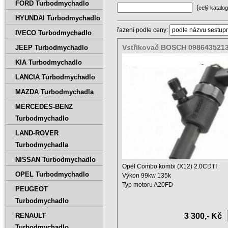
FORD Turbodmychadlo
(
celý katalog
HYUNDAI Turbodmychadlo
řazení podle ceny:
IVECO Turbodmychadlo
Vstřikovač BOSCH 098643521
JEEP Turbodmychadlo
0445110419
KIA Turbodmychadlo
LANCIA Turbodmychadlo
MAZDA Turbodmychadla
MERCEDES-BENZ
Turbodmychadlo
LAND-ROVER
Turbodmychadla
NISSAN Turbodmychadlo
Opel Combo kombi (X12) 2.0CDTI
OPEL Turbodmychadlo
Výkon 99kw 135k
Typ motoru A20FD
PEUGEOT
Objem 2000 ccm ...
Turbodmychadlo
RENAULT
3 300,- Kč
Turbodmychadlo