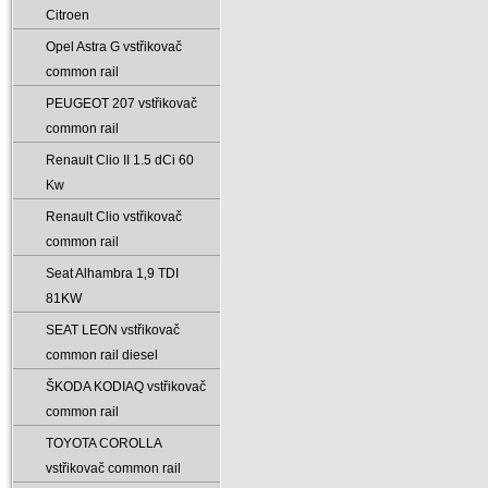
Citroen
Opel Astra G vstřikovač
common rail
PEUGEOT 207 vstřikovač
common rail
Renault Clio II 1.5 dCi 60
Kw
Renault Clio vstřikovač
common rail
Seat Alhambra 1‚9 TDI
81KW
SEAT LEON vstřikovač
common rail diesel
ŠKODA KODIAQ vstřikovač
common rail
TOYOTA COROLLA
vstřikovač common rail