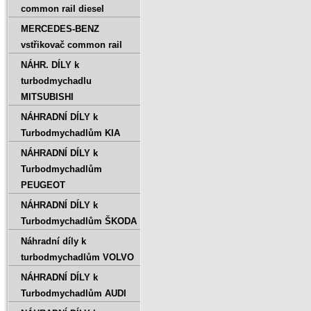
common rail diesel
MERCEDES-BENZ
vstřikovač common rail
NÁHR. DÍLY k
turbodmychadlu
MITSUBISHI
NÁHRADNÍ DÍLY k
Turbodmychadlům KIA
NÁHRADNÍ DÍLY k
Turbodmychadlům
PEUGEOT
NÁHRADNÍ DÍLY k
Turbodmychadlům ŠKODA
Náhradní díly k
turbodmychadlům VOLVO
NÁHRADNÍ DÍLY k
Turbodmychadlům AUDI