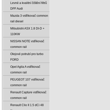
Levné a kvalitní čištění filtrů
DPF Audi
Mazda 3 vstřikovač common
rail diesel
Mitsubishi ASX 1.8 DI-D +
110KW
NISSAN NOTE vstřikovač
common rail
Olejové potrubí pro turbo
FORD
Opel Agila A vstřikovač
common rail
PEUGEOT 107 vstřikovač
common rail
Renault Capture vstřikovač
common rail
Renault Clio II 1.5 dCi 48