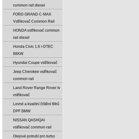
common rail diesel
FORD GRAND C-MAX
Vstřikovač Common Rail
HONDA vstřikovač common
rail diesel
Honda Civic 1.6 i-DTEC
88KW
Hyundai Coupe vstřikovač
Jeep Cherokee vstřikovač
common rail
Land Rover Range Rover Iv
vstřikovač
Levné a kvalitní čištění filtrů
DPF BMW
NISSAN QASHQAI
vstřikovač common rail
Olejové potrubí pro turbo