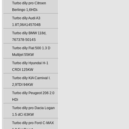
Turbo díly pro Citroen
Berlingo 1‚6HDi̵
Turbo díly Audi A3
1.8T‚06A145704B
Turbo díly BMW 118d‚
767378-5014S
Turbo díly Fiat 500 1.3 D
Multijet 55KW
Turbo díly Hyundai H-1
CRDI 125KW
Turbo díly KIA Carnival I.
2‚9TDI 94KW
Turbo díly Peugeot 206 2.0
HDi
Turbo díly pro Dacia Logan
1.5 dCi 63KW
Turbo díly pro Ford C-MAX