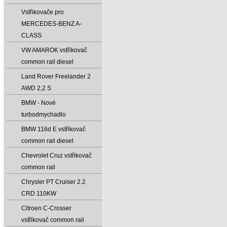
Vstřikovače pro
MERCEDES-BENZ A-
CLASS
VW AMAROK vstřikovač
common rail diesel
Land Rover Freelander 2
AWD 2‚2 S
BMW - Nové
turbodmychadlo
BMW 116d E vstřikovač
common rail diesel
Chevrolet Cruz vstřikovač
common rail
Chrysler PT Cruiser 2.2
CRD 110KW
Citroen C-Crosser
vstřikovač common rail