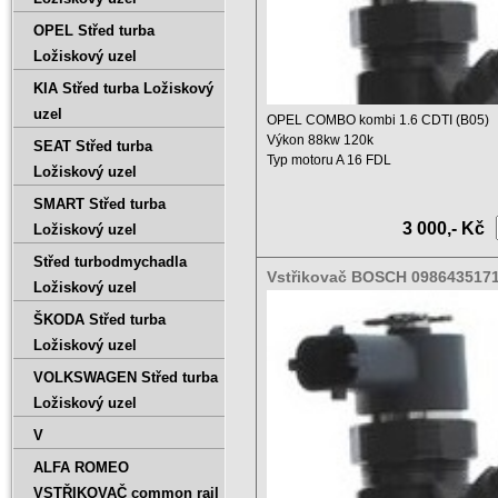
OPEL Střed turba
Ložiskový uzel
KIA Střed turba Ložiskový
uzel
OPEL COMBO kombi 1.6 CDTI (B05)
Výkon 88kw 120k
SEAT Střed turba
Typ motoru A 16 FDL
Ložiskový uzel
Objem 1598ccm ...
SMART Střed turba
3 000,- Kč
Ložiskový uzel
Střed turbodmychadla
Vstřikovač BOSCH 098643517
Ložiskový uzel
0445110300 55221023
ŠKODA Střed turba
Ložiskový uzel
VOLKSWAGEN Střed turba
Ložiskový uzel
V
ALFA ROMEO
VSTŘIKOVAČ common rail