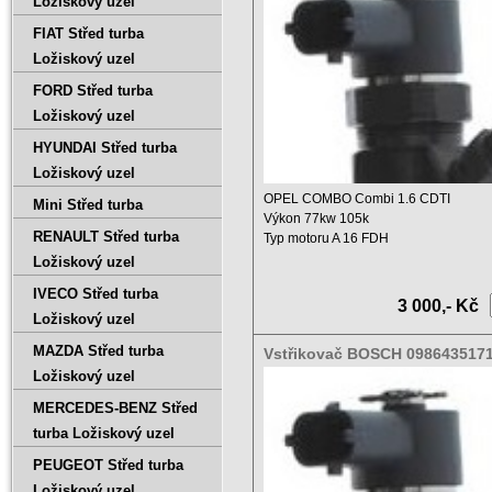
Ložiskový uzel
FIAT Střed turba
Ložiskový uzel
FORD Střed turba
Ložiskový uzel
HYUNDAI Střed turba
Ložiskový uzel
OPEL COMBO Combi 1.6 CDTI
Mini Střed turba
Výkon 77kw 105k
RENAULT Střed turba
Typ motoru A 16 FDH
Objem 1598ccm ...
Ložiskový uzel
IVECO Střed turba
3 000,- Kč
Ložiskový uzel
MAZDA Střed turba
Vstřikovač BOSCH 098643517
0445110300 55221023
Ložiskový uzel
MERCEDES-BENZ Střed
turba Ložiskový uzel
PEUGEOT Střed turba
Ložiskový uzel