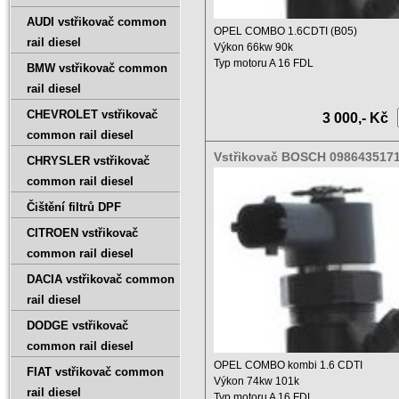
AUDI vstřikovač common
OPEL COMBO 1.6CDTI (B05)
rail diesel
Výkon 66kw 90k
Typ motoru A 16 FDL
BMW vstřikovač common
Objem 1598ccm
rail diesel
Rok ...
CHEVROLET vstřikovač
3 000,- Kč
common rail diesel
Vstřikovač BOSCH 098643517
CHRYSLER vstřikovač
0445110300 55221023
common rail diesel
Čištění filtrů DPF
CITROEN vstřikovač
common rail diesel
DACIA vstřikovač common
rail diesel
DODGE vstřikovač
common rail diesel
OPEL COMBO kombi 1.6 CDTI
FIAT vstřikovač common
Výkon 74kw 101k
rail diesel
Typ motoru A 16 FDL