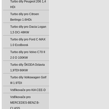
Turbo díly Peugeot 206 1‚4
HDi
Turbo díly pro Citroen
Berlingo 1.6HDi̵
Turbo díly pro Dacia Logan
1‚5 DCi 48KW
Turbo díly pro Ford C-MAX
1.0 EcoBoost̵
Turbo díly pro Volvo C70 II
2.0 D 100KW
Turbo díly ŠKODA Octavia
1‚9TDI 66KW
Turbo díly Volkswagen Golf
III 1.9TDI
Vstřikovače pro KIA CEE-D
Vstřikovače pro
MERCEDES-BENZ B-
CLASS