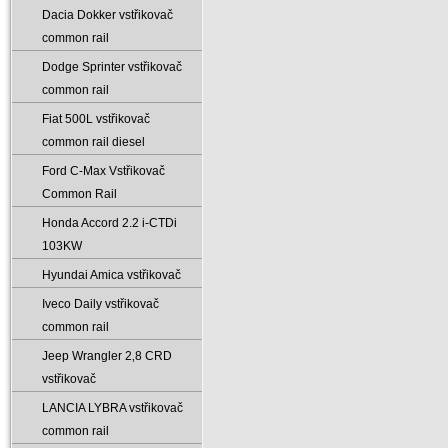
Dacia Dokker vstřikovač
common rail
Dodge Sprinter vstřikovač
common rail
Fiat 500L vstřikovač
common rail diesel
Ford C-Max Vstřikovač
Common Rail
Honda Accord 2.2 i-CTDi
103KW
Hyundai Amica vstřikovač
Iveco Daily vstřikovač
common rail
Jeep Wrangler 2‚8 CRD
vstřikovač
LANCIA LYBRA vstřikovač
common rail