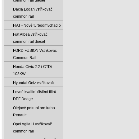
common rail diesel
Dacia Logan vstřikovač
common rail
FIAT - Nové turbodmychadlo
Fiat Albea vstřikovač
common rail diesel
FORD FUSION Vstřikovač
Common Rail
Honda Civic 2.2 i-CTDi
103KW
Hyundai Getz vstřikovač
Levné kvalitní čištění filtrů
DPF Dodge
Olejové potrubí pro turbo
Renault
Opel Agila H vstřikovač
common rail