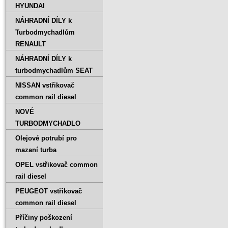
HYUNDAI
NÁHRADNÍ DÍLY k
Turbodmychadlům
RENAULT
NÁHRADNÍ DÍLY k
turbodmychadlům SEAT
NISSAN vstřikovač
common rail diesel
NOVÉ
TURBODMYCHADLO
Olejové potrubí pro
mazaní turba
OPEL vstřikovač common
rail diesel
PEUGEOT vstřikovač
common rail diesel
Příčiny poškození