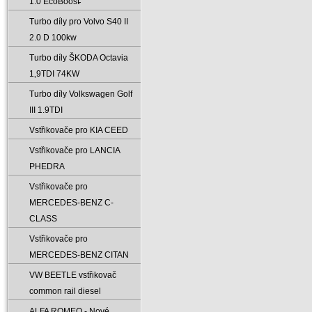
1.0 EcoBoost̵
Turbo díly pro Volvo S40 II
2.0 D 100kw
Turbo díly ŠKODA Octavia
1‚9TDI 74KW
Turbo díly Volkswagen Golf
III 1.9TDI
Vstřikovače pro KIA CEED
Vstřikovače pro LANCIA
PHEDRA
Vstřikovače pro
MERCEDES-BENZ C-
CLASS
Vstřikovače pro
MERCEDES-BENZ CITAN
VW BEETLE vstřikovač
common rail diesel
ALFA ROMEO - Nové