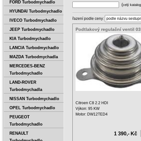
FORD Turbodmychadlo
(
celý katalog
HYUNDAI Turbodmychadlo
řazení podle ceny:
IVECO Turbodmychadlo
Podtlakový regulační ventil 03
JEEP Turbodmychadlo
707240-5001S
KIA Turbodmychadlo
LANCIA Turbodmychadlo
MAZDA Turbodmychadla
MERCEDES-BENZ
Turbodmychadlo
LAND-ROVER
Turbodmychadla
NISSAN Turbodmychadlo
Citroen C8 2.2 HDI
OPEL Turbodmychadlo
Výkon: 95 KW
Motor: DW12TED4
PEUGEOT
Zdvihový objem: 2200 ccm
Turbodmychadlo
Rok ...
RENAULT
1 390,- Kč
Turbodmychadlo