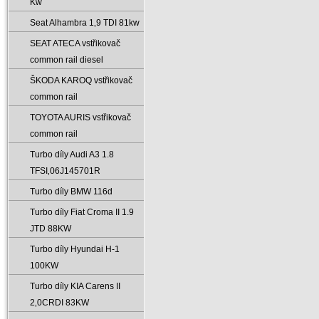
Kw
Seat Alhambra 1‚9 TDI 81kw
SEAT ATECA vstřikovač
common rail diesel
ŠKODA KAROQ vstřikovač
common rail
TOYOTA AURIS vstřikovač
common rail
Turbo díly Audi A3 1.8
TFSI‚06J145701R
Turbo díly BMW 116d
Turbo díly Fiat Croma II 1.9
JTD 88KW
Turbo díly Hyundai H-1
100KW
Turbo díly KIA Carens II
2‚0CRDI 83KW