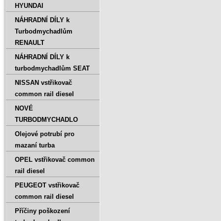
HYUNDAI
NÁHRADNÍ DÍLY k
Turbodmychadlům
RENAULT
NÁHRADNÍ DÍLY k
turbodmychadlům SEAT
NISSAN vstřikovač
common rail diesel
NOVÉ
TURBODMYCHADLO
Olejové potrubí pro
mazaní turba
OPEL vstřikovač common
rail diesel
PEUGEOT vstřikovač
common rail diesel
Příčiny poškození