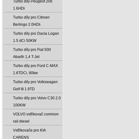
Turbo díly Peugeot 206
1.6HDi
Turbo díly pro Citroen
Berlingo 2.0HDI̵
Turbo díly pro Dacia Logan
1.5 dCi 50KW
Turbo díly pro Fiat 500
Abarth 1‚4 T-Jet
Turbo díly pro Ford C-MAX
1.6TDCi‚ 80kw
Turbo díly pro Volkswagen
Golf III 1.9TD
Turbo díly pro Volvo C30 2.0
100KW
VOLVO vstřikovač common
rail diesel
Vstřikovače pro KIA
CARENS