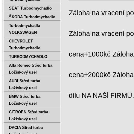
SEAT Turbodmychadlo
Záloha na vracení p
ŠKODA Turbodmychadlo
Turbodmychadla
Záloha na vracení p
VOLKSWAGEN
CHEVROLET
Turbodmychadlo
cena+1000kč Záloha 
TURBODMYCHADLO
Alfa Romeo Střed turba
Ložiskový uzel
cena+2000kč Záloh
AUDI Střed turba
Ložiskový uzel
dílu NA NAŠÍ FIRMU
BMW Střed turba
Ložiskový uzel
CITROEN Střed turba
Ložiskový uzel
DACIA Střed turba