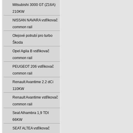
Mitsubishi 3000 GT (Z16A)
210KW
NISSAN NAVARA vstřikovač
common rail
Olejové potrubí pro turbo
Škoda
Opel Agila B vstřikovač
common rail
PEUGEOT 206 vstřikovač
common rail
Renault Avantime 2.2 dCi
110KW
Renault Avantime vstřikovač
common rail
Seat Alhambra 1‚9 TDI
66KW
SEAT ALTEA vstřikovač