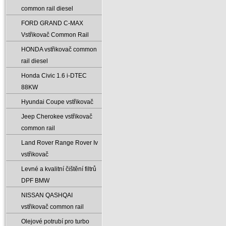
common rail diesel
FORD GRAND C-MAX
Vstřikovač Common Rail
HONDA vstřikovač common
rail diesel
Honda Civic 1.6 i-DTEC
88KW
Hyundai Coupe vstřikovač
Jeep Cherokee vstřikovač
common rail
Land Rover Range Rover Iv
vstřikovač
Levné a kvalitní čištění filtrů
DPF BMW
NISSAN QASHQAI
vstřikovač common rail
Olejové potrubí pro turbo