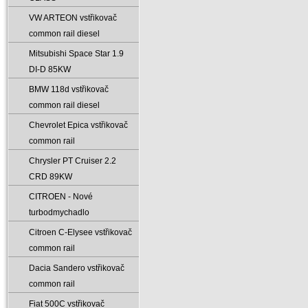
VW ARTEON vstřikovač
common rail diesel
Mitsubishi Space Star 1.9
DI-D 85KW
BMW 118d vstřikovač
common rail diesel
Chevrolet Epica vstřikovač
common rail
Chrysler PT Cruiser 2.2
CRD 89KW
CITROEN - Nové
turbodmychadlo
Citroen C-Elysee vstřikovač
common rail
Dacia Sandero vstřikovač
common rail
Fiat 500C vstřikovač