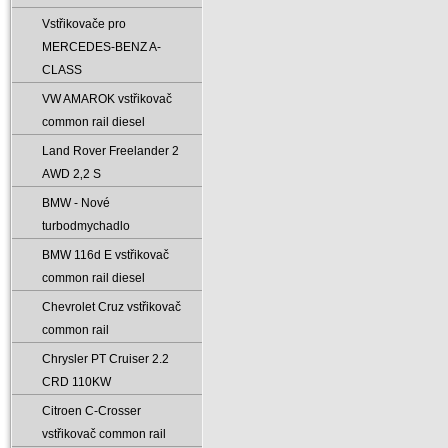
Vstřikovače pro
MERCEDES-BENZ A-
CLASS
VW AMAROK vstřikovač
common rail diesel
Land Rover Freelander 2
AWD 2‚2 S
BMW - Nové
turbodmychadlo
BMW 116d E vstřikovač
common rail diesel
Chevrolet Cruz vstřikovač
common rail
Chrysler PT Cruiser 2.2
CRD 110KW
Citroen C-Crosser
vstřikovač common rail