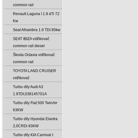
common rail
Renault Laguna I 1.9 dTi 72
Kw
Seat Alhambra 1.9 TDI 85kw
SEAT IBIZA vstřikovač
common rail diesel
Škoda Octavia vstřikovač
common rail
TOYOTA LAND CRUISER
vstřikovač
Turbo díly Audi A3
1.9TDI‚038145701A
Turbo díly Fiat 500 TwinAir
63KW
Turbo díly Hyundai Elantra
2‚0CRDi 83KW
Turbo díly KIA Carnival I.