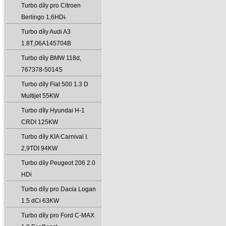
Turbo díly pro Citroen
Berlingo 1‚6HDi̵
Turbo díly Audi A3
1.8T‚06A145704B
Turbo díly BMW 118d‚
767378-5014S
Turbo díly Fiat 500 1.3 D
Multijet 55KW
Turbo díly Hyundai H-1
CRDI 125KW
Turbo díly KIA Carnival I.
2‚9TDI 94KW
Turbo díly Peugeot 206 2.0
HDi
Turbo díly pro Dacia Logan
1.5 dCi 63KW
Turbo díly pro Ford C-MAX