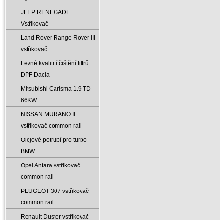
JEEP RENEGADE
Vstřikovač
Land Rover Range Rover III
vstřikovač
Levné kvalitní čištění filtrů
DPF Dacia
Mitsubishi Carisma 1.9 TD
66KW
NISSAN MURANO II
vstřikovač common rail
Olejové potrubí pro turbo
BMW
Opel Antara vstřikovač
common rail
PEUGEOT 307 vstřikovač
common rail
Renault Duster vstřikovač