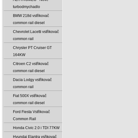
turbodmychadlo
BMW 218d vstřikovač
common rail diesel
Chevrolet Lacetti vstřikovač
common rail
Chrysler PT Cruiser GT
164KW
Citroen C2 vstřikovač
common rail diesel
Dacia Lodgy vstřikovač
common rail
Fiat 500X vstřikovač
common rail diesel
Ford Fiesta Vstřikovač
Common Rail
Honda Civic 2.0 i TDI 77KW
Hyundai Elantra vsřikovač