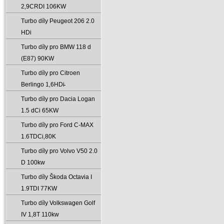
2‚9CRDI 106KW
Turbo díly Peugeot 206 2.0
HDi
Turbo díly pro BMW 118 d
(E87) 90KW
Turbo díly pro Citroen
Berlingo 1‚6HDi̵
Turbo díly pro Dacia Logan
1.5 dCi 65KW
Turbo díly pro Ford C-MAX
1.6TDCi‚80K
Turbo díly pro Volvo V50 2.0
D 100kw
Turbo díly Škoda Octavia I
1.9TDI 77KW
Turbo díly Volkswagen Golf
IV 1‚8T 110kw