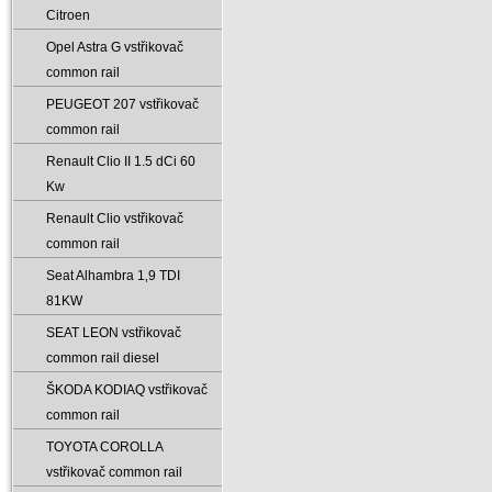
Citroen
Opel Astra G vstřikovač
common rail
PEUGEOT 207 vstřikovač
common rail
Renault Clio II 1.5 dCi 60
Kw
Renault Clio vstřikovač
common rail
Seat Alhambra 1‚9 TDI
81KW
SEAT LEON vstřikovač
common rail diesel
ŠKODA KODIAQ vstřikovač
common rail
TOYOTA COROLLA
vstřikovač common rail