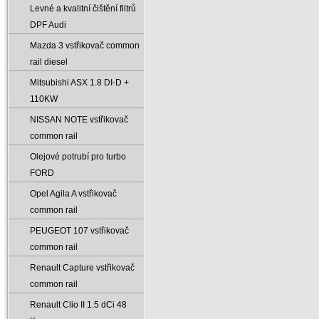
Levné a kvalitní čištění filtrů
DPF Audi
Mazda 3 vstřikovač common
rail diesel
Mitsubishi ASX 1.8 DI-D +
110KW
NISSAN NOTE vstřikovač
common rail
Olejové potrubí pro turbo
FORD
Opel Agila A vstřikovač
common rail
PEUGEOT 107 vstřikovač
common rail
Renault Capture vstřikovač
common rail
Renault Clio II 1.5 dCi 48