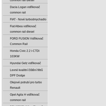
common rail diesel
Dacia Logan vstřikovač
common rail
FIAT - Nové turbodmychadlo
Fiat Albea vstřikovač
common rail diesel
FORD FUSION Vstřikovač
Common Rail
Honda Civic 2.2 i-CTDi
103KW
Hyundai Getz vstřikovač
Levné kvalitní čištění filtrů
DPF Dodge
Olejové potrubí pro turbo
Renault
Opel Agila H vstřikovač
common rail