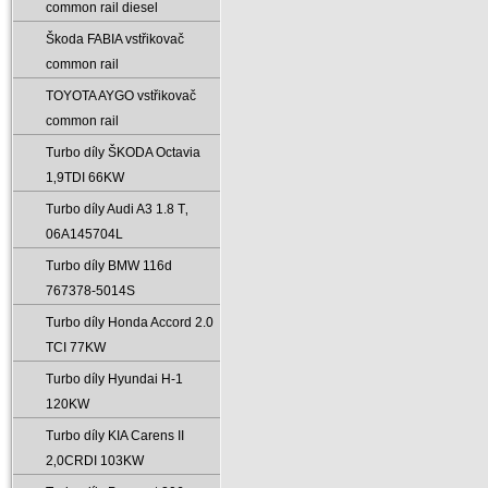
common rail diesel
Škoda FABIA vstřikovač
common rail
TOYOTA AYGO vstřikovač
common rail
Turbo díly ŠKODA Octavia
1‚9TDI 66KW
Turbo díly Audi A3 1.8 T‚
06A145704L
Turbo díly BMW 116d
767378-5014S
Turbo díly Honda Accord 2.0
TCI 77KW
Turbo díly Hyundai H-1
120KW
Turbo díly KIA Carens II
2‚0CRDI 103KW