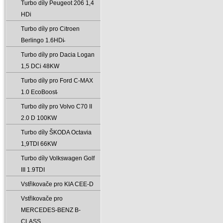
Turbo díly Peugeot 206 1‚4
HDi
Turbo díly pro Citroen
Berlingo 1.6HDi̵
Turbo díly pro Dacia Logan
1‚5 DCi 48KW
Turbo díly pro Ford C-MAX
1.0 EcoBoost̵
Turbo díly pro Volvo C70 II
2.0 D 100KW
Turbo díly ŠKODA Octavia
1‚9TDI 66KW
Turbo díly Volkswagen Golf
III 1.9TDI
Vstřikovače pro KIA CEE-D
Vstřikovače pro
MERCEDES-BENZ B-
CLASS