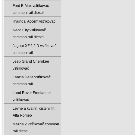
Ford B-Max vstřikovač
common rail diesel
Hyundai Accent vstřikovač
Iveco City vstřikovač
common rail diesel
Jaguar XF 2‚2 D vstřikovač
common rail
Jeep Grand Cherokee
vstřikovač
Lancia Delta vstřikovač
common rail
Land Rover Freelander
vstřikovač
Levné a kvalitní čištění filt
Alfa Romeo
Mazda 2 vstřikovač common
rail diesel