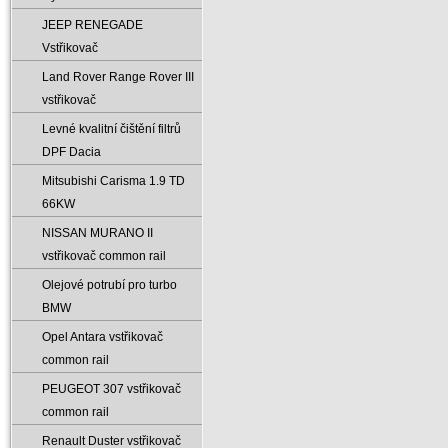
JEEP RENEGADE
Vstřikovač
Land Rover Range Rover III
vstřikovač
Levné kvalitní čištění filtrů
DPF Dacia
Mitsubishi Carisma 1.9 TD
66KW
NISSAN MURANO II
vstřikovač common rail
Olejové potrubí pro turbo
BMW
Opel Antara vstřikovač
common rail
PEUGEOT 307 vstřikovač
common rail
Renault Duster vstřikovač