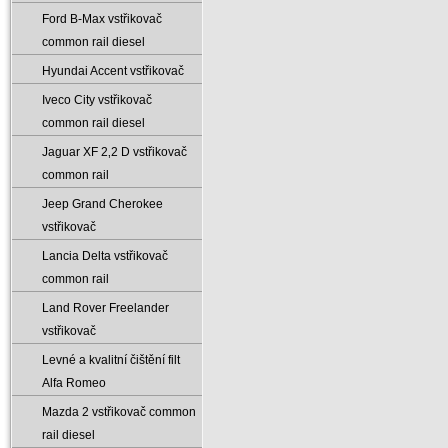
Ford B-Max vstřikovač
common rail diesel
Hyundai Accent vstřikovač
Iveco City vstřikovač
common rail diesel
Jaguar XF 2‚2 D vstřikovač
common rail
Jeep Grand Cherokee
vstřikovač
Lancia Delta vstřikovač
common rail
Land Rover Freelander
vstřikovač
Levné a kvalitní čištění filt
Alfa Romeo
Mazda 2 vstřikovač common
rail diesel