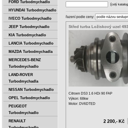
FORD Turbodmychadlo
(
celý katalog
HYUNDAI Turbodmychadlo
řazení podle ceny:
IVECO Turbodmychadlo
Střed turba Ložiskový uzel 49
JEEP Turbodmychadlo
49373-02003
KIA Turbodmychadlo
LANCIA Turbodmychadlo
MAZDA Turbodmychadla
MERCEDES-BENZ
Turbodmychadlo
LAND-ROVER
Turbodmychadla
NISSAN Turbodmychadlo
Citroen DS3 1.6 HDi 90 FAP
OPEL Turbodmychadlo
Výkon: 68kw
Motor: DV6DTED
PEUGEOT
Zdvihový objem: 1560 ccm ...
Turbodmychadlo
RENAULT
2 200,- Kč
Turbodmychadlo