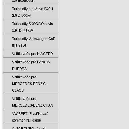
1.0 EcoBoost̵
Turbo díly pro Volvo S40 II
2.0 D 100kw
Turbo díly ŠKODA Octavia
1‚9TDI 74KW
Turbo díly Volkswagen Golf
III 1.9TDI
Vstřikovače pro KIA CEED
Vstřikovače pro LANCIA
PHEDRA
Vstřikovače pro
MERCEDES-BENZ C-
CLASS
Vstřikovače pro
MERCEDES-BENZ CITAN
VW BEETLE vstřikovač
common rail diesel
ALFA ROMEO - Nové