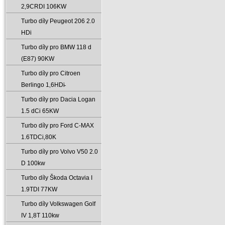
2‚9CRDI 106KW
Turbo díly Peugeot 206 2.0
HDi
Turbo díly pro BMW 118 d
(E87) 90KW
Turbo díly pro Citroen
Berlingo 1‚6HDi̵
Turbo díly pro Dacia Logan
1.5 dCi 65KW
Turbo díly pro Ford C-MAX
1.6TDCi‚80K
Turbo díly pro Volvo V50 2.0
D 100kw
Turbo díly Škoda Octavia I
1.9TDI 77KW
Turbo díly Volkswagen Golf
IV 1‚8T 110kw