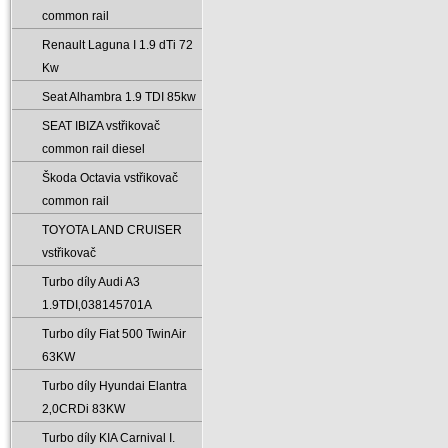
common rail
Renault Laguna I 1.9 dTi 72
Kw
Seat Alhambra 1.9 TDI 85kw
SEAT IBIZA vstřikovač
common rail diesel
Škoda Octavia vstřikovač
common rail
TOYOTA LAND CRUISER
vstřikovač
Turbo díly Audi A3
1.9TDI‚038145701A
Turbo díly Fiat 500 TwinAir
63KW
Turbo díly Hyundai Elantra
2‚0CRDi 83KW
Turbo díly KIA Carnival I.