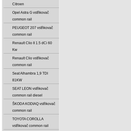
Citroen
Opel Astra G vstřikovač
common rail
PEUGEOT 207 vstřikovač
common rail
Renault Clio II 1.5 dCi 60
Kw
Renault Clio vstřikovač
common rail
Seat Alhambra 1‚9 TDI
81KW
SEAT LEON vstřikovač
common rail diesel
ŠKODA KODIAQ vstřikovač
common rail
TOYOTA COROLLA
vstřikovač common rail