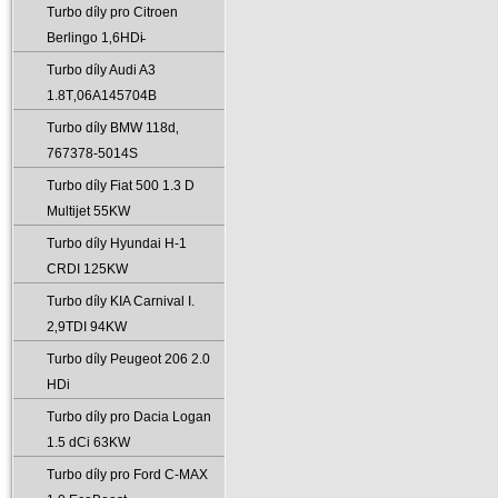
Turbo díly pro Citroen
Berlingo 1‚6HDi̵
Turbo díly Audi A3
1.8T‚06A145704B
Turbo díly BMW 118d‚
767378-5014S
Turbo díly Fiat 500 1.3 D
Multijet 55KW
Turbo díly Hyundai H-1
CRDI 125KW
Turbo díly KIA Carnival I.
2‚9TDI 94KW
Turbo díly Peugeot 206 2.0
HDi
Turbo díly pro Dacia Logan
1.5 dCi 63KW
Turbo díly pro Ford C-MAX