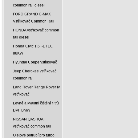
common rail diesel
FORD GRAND C-MAX
Vstřikovač Common Rail
HONDA vstřikovač common
rail diesel
Honda Civic 1.6 i-DTEC
88KW
Hyundai Coupe vstřikovač
Jeep Cherokee vstřikovač
common rail
Land Rover Range Rover Iv
vstřikovač
Levné a kvalitní čištění filtrů
DPF BMW
NISSAN QASHQAI
vstřikovač common rail
Olejové potrubí pro turbo