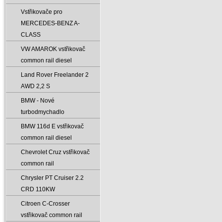
Vstřikovače pro
MERCEDES-BENZ A-
CLASS
VW AMAROK vstřikovač
common rail diesel
Land Rover Freelander 2
AWD 2‚2 S
BMW - Nové
turbodmychadlo
BMW 116d E vstřikovač
common rail diesel
Chevrolet Cruz vstřikovač
common rail
Chrysler PT Cruiser 2.2
CRD 110KW
Citroen C-Crosser
vstřikovač common rail