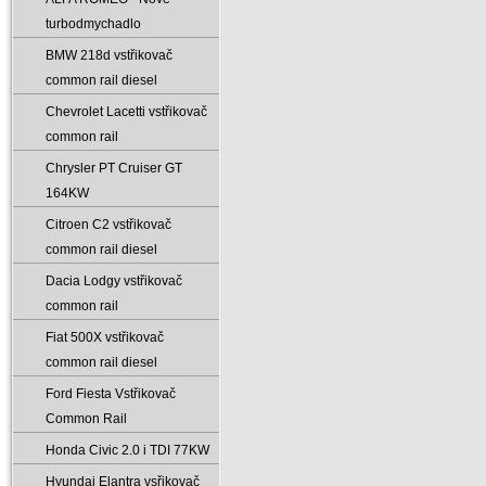
turbodmychadlo
BMW 218d vstřikovač
common rail diesel
Chevrolet Lacetti vstřikovač
common rail
Chrysler PT Cruiser GT
164KW
Citroen C2 vstřikovač
common rail diesel
Dacia Lodgy vstřikovač
common rail
Fiat 500X vstřikovač
common rail diesel
Ford Fiesta Vstřikovač
Common Rail
Honda Civic 2.0 i TDI 77KW
Hyundai Elantra vsřikovač