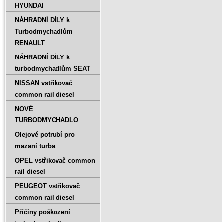
HYUNDAI
NÁHRADNÍ DÍLY k
Turbodmychadlům
RENAULT
NÁHRADNÍ DÍLY k
turbodmychadlům SEAT
NISSAN vstřikovač
common rail diesel
NOVÉ
TURBODMYCHADLO
Olejové potrubí pro
mazaní turba
OPEL vstřikovač common
rail diesel
PEUGEOT vstřikovač
common rail diesel
Příčiny poškození