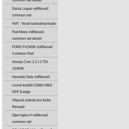
common rail diesel
Dacia Logan vstřikovač
common rail
FIAT - Nové turbodmychadlo
Fiat Albea vstřikovač
common rail diesel
FORD FUSION Vstřikovač
Common Rail
Honda Civic 2.2 i-CTDi
103KW
Hyundai Getz vstřikovač
Levné kvalitní čištění filtrů
DPF Dodge
Olejové potrubí pro turbo
Renault
Opel Agila H vstřikovač
common rail