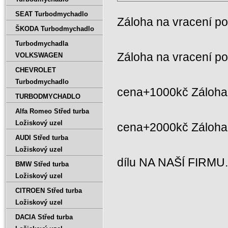
SEAT Turbodmychadlo
Záloha na vracení p
ŠKODA Turbodmychadlo
Turbodmychadla
Záloha na vracení p
VOLKSWAGEN
CHEVROLET
Turbodmychadlo
cena+1000kč Záloha 
TURBODMYCHADLO
Alfa Romeo Střed turba
Ložiskový uzel
cena+2000kč Záloh
AUDI Střed turba
Ložiskový uzel
dílu NA NAŠÍ FIRMU
BMW Střed turba
Ložiskový uzel
CITROEN Střed turba
Ložiskový uzel
DACIA Střed turba