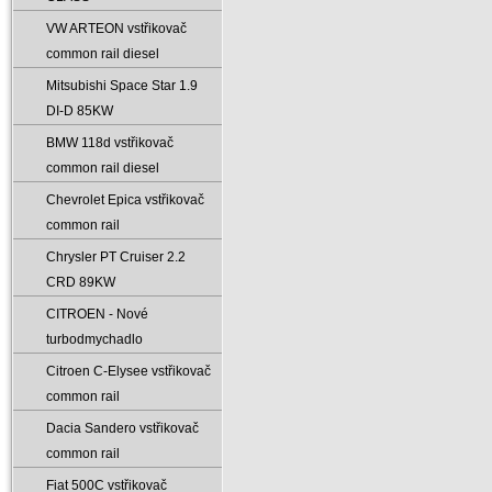
VW ARTEON vstřikovač
common rail diesel
Mitsubishi Space Star 1.9
DI-D 85KW
BMW 118d vstřikovač
common rail diesel
Chevrolet Epica vstřikovač
common rail
Chrysler PT Cruiser 2.2
CRD 89KW
CITROEN - Nové
turbodmychadlo
Citroen C-Elysee vstřikovač
common rail
Dacia Sandero vstřikovač
common rail
Fiat 500C vstřikovač