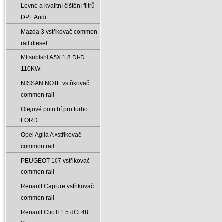
Levné a kvalitní čištění filtrů
DPF Audi
Mazda 3 vstřikovač common
rail diesel
Mitsubishi ASX 1.8 DI-D +
110KW
NISSAN NOTE vstřikovač
common rail
Olejové potrubí pro turbo
FORD
Opel Agila A vstřikovač
common rail
PEUGEOT 107 vstřikovač
common rail
Renault Capture vstřikovač
common rail
Renault Clio II 1.5 dCi 48