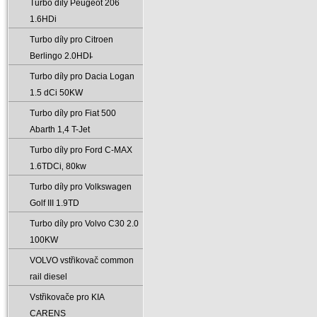
Turbo díly Peugeot 206
1.6HDi
Turbo díly pro Citroen
Berlingo 2.0HDI̵
Turbo díly pro Dacia Logan
1.5 dCi 50KW
Turbo díly pro Fiat 500
Abarth 1‚4 T-Jet
Turbo díly pro Ford C-MAX
1.6TDCi‚ 80kw
Turbo díly pro Volkswagen
Golf III 1.9TD
Turbo díly pro Volvo C30 2.0
100KW
VOLVO vstřikovač common
rail diesel
Vstřikovače pro KIA
CARENS