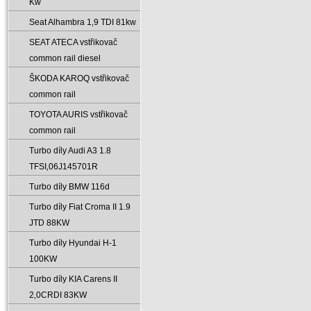
Kw
Seat Alhambra 1‚9 TDI 81kw
SEAT ATECA vstřikovač
common rail diesel
ŠKODA KAROQ vstřikovač
common rail
TOYOTA AURIS vstřikovač
common rail
Turbo díly Audi A3 1.8
TFSI‚06J145701R
Turbo díly BMW 116d
Turbo díly Fiat Croma II 1.9
JTD 88KW
Turbo díly Hyundai H-1
100KW
Turbo díly KIA Carens II
2‚0CRDI 83KW