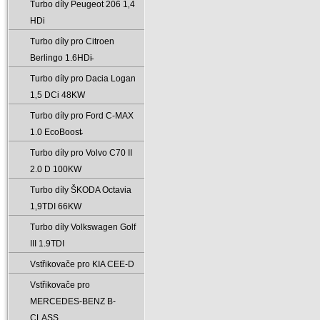
Turbo díly Peugeot 206 1‚4
HDi
Turbo díly pro Citroen
Berlingo 1.6HDi̵
Turbo díly pro Dacia Logan
1‚5 DCi 48KW
Turbo díly pro Ford C-MAX
1.0 EcoBoost̵
Turbo díly pro Volvo C70 II
2.0 D 100KW
Turbo díly ŠKODA Octavia
1‚9TDI 66KW
Turbo díly Volkswagen Golf
III 1.9TDI
Vstřikovače pro KIA CEE-D
Vstřikovače pro
MERCEDES-BENZ B-
CLASS