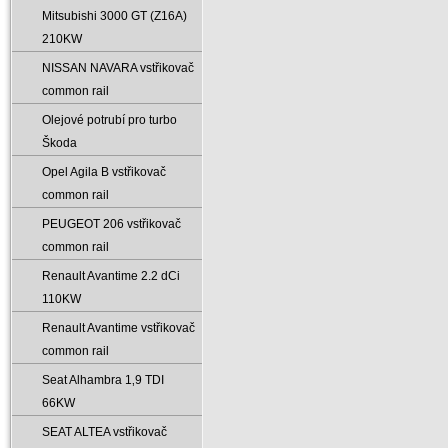
Mitsubishi 3000 GT (Z16A)
210KW
NISSAN NAVARA vstřikovač
common rail
Olejové potrubí pro turbo
Škoda
Opel Agila B vstřikovač
common rail
PEUGEOT 206 vstřikovač
common rail
Renault Avantime 2.2 dCi
110KW
Renault Avantime vstřikovač
common rail
Seat Alhambra 1‚9 TDI
66KW
SEAT ALTEA vstřikovač