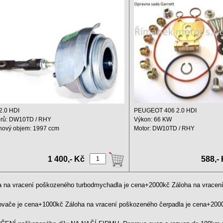
bodmychadlo Peugeot 406 2.0 HDI
706977-0003
5C8 , 706977-0003
2.0 HDI
PEUGEOT 406 2.0 HDI
rů: DW10TD / RHY
Výkon: 66 KW
hový objem: 1997 ccm
Motor: DW10TD / RHY
n: 66 KW
Zdvihový objem: 1997 ccm ...
..
1 400,- Kč
588,-
a na vracení poškozeného turbodmychadla je cena+2000kč Záloha na vrace
kovače je cena+1000kč Záloha na vracení poškozeného čerpadla je cena+20