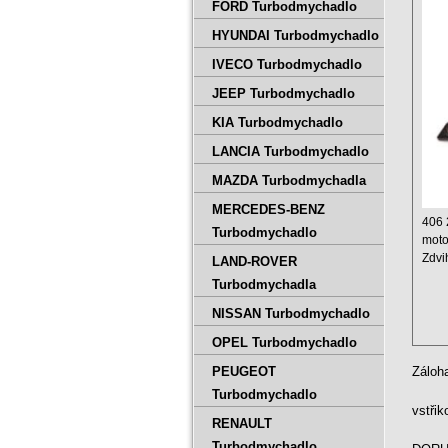
tur
FORD Turbodmychadlo
037
HYUNDAI Turbodmychadlo
IVECO Turbodmychadlo
JEEP Turbodmychadlo
KIA Turbodmychadlo
LANCIA Turbodmychadlo
MAZDA Turbodmychadla
MERCEDES-BENZ
406 
Turbodmychadlo
moto
Zdvi
LAND-ROVER
Výko
Turbodmychadla
Rok .
NISSAN Turbodmychadlo
OPEL Turbodmychadlo
PEUGEOT
Záloh
Turbodmychadlo
vstři
RENAULT
Turbodmychadlo