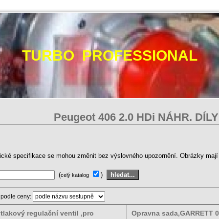
TURBO PROFESSIONAL
Peugeot 406 2.0 HDi NÁHR. DÍL
ické specifikace se mohou změnit bez výslovného upozornění. Obrázky mají p
(
)
celý katalog
 podle ceny:
tlakový regulační ventil ,pro
Opravna sada,GARRETT 