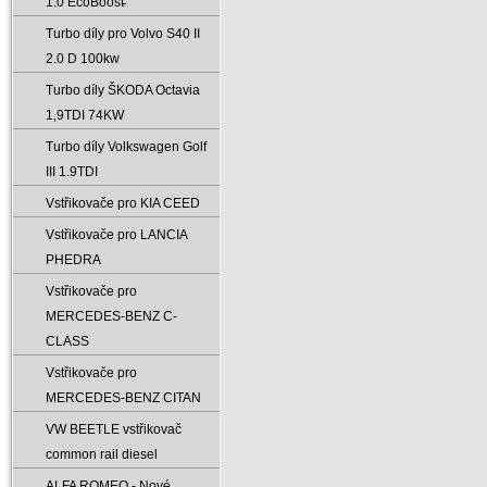
1.0 EcoBoost̵
Turbo díly pro Volvo S40 II
2.0 D 100kw
Turbo díly ŠKODA Octavia
1‚9TDI 74KW
Turbo díly Volkswagen Golf
III 1.9TDI
Vstřikovače pro KIA CEED
Vstřikovače pro LANCIA
PHEDRA
Vstřikovače pro
MERCEDES-BENZ C-
CLASS
Vstřikovače pro
MERCEDES-BENZ CITAN
VW BEETLE vstřikovač
common rail diesel
ALFA ROMEO - Nové