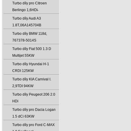
Turbo díly pro Citroen
Berlingo 1‚6HDi̵
Turbo díly Audi A3
1.8T‚06A145704B
Turbo díly BMW 118d‚
767378-5014S
Turbo díly Fiat 500 1.3 D
Multijet 55KW
Turbo díly Hyundai H-1
CRDI 125KW
Turbo díly KIA Carnival I.
2‚9TDI 94KW
Turbo díly Peugeot 206 2.0
HDi
Turbo díly pro Dacia Logan
1.5 dCi 63KW
Turbo díly pro Ford C-MAX