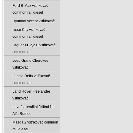
Ford B-Max vstřikovač
common rail diesel
Hyundai Accent vstřikovač
Iveco City vstřikovač
common rail diesel
Jaguar XF 2‚2 D vstřikovač
common rail
Jeep Grand Cherokee
vstřikovač
Lancia Delta vstřikovač
common rail
Land Rover Freelander
vstřikovač
Levné a kvalitní čištění filt
Alfa Romeo
Mazda 2 vstřikovač common
rail diesel