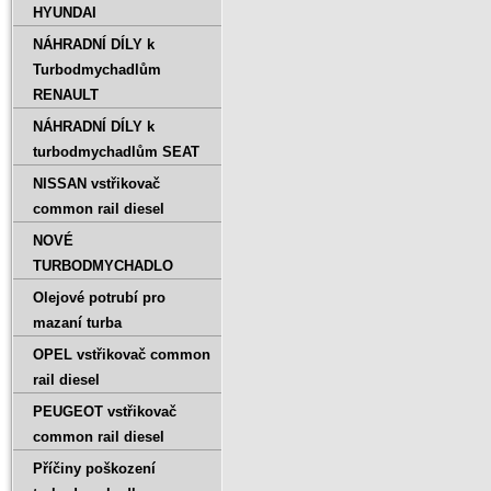
HYUNDAI
NÁHRADNÍ DÍLY k
Turbodmychadlům
RENAULT
NÁHRADNÍ DÍLY k
turbodmychadlům SEAT
NISSAN vstřikovač
common rail diesel
NOVÉ
TURBODMYCHADLO
Olejové potrubí pro
mazaní turba
OPEL vstřikovač common
rail diesel
PEUGEOT vstřikovač
common rail diesel
Příčiny poškození