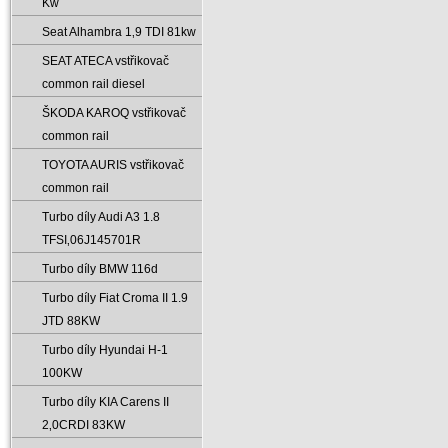
Kw
Seat Alhambra 1‚9 TDI 81kw
SEAT ATECA vstřikovač
common rail diesel
ŠKODA KAROQ vstřikovač
common rail
TOYOTA AURIS vstřikovač
common rail
Turbo díly Audi A3 1.8
TFSI‚06J145701R
Turbo díly BMW 116d
Turbo díly Fiat Croma II 1.9
JTD 88KW
Turbo díly Hyundai H-1
100KW
Turbo díly KIA Carens II
2‚0CRDI 83KW