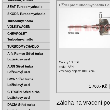
Hřídel pro turbodmychadlo Fo
SEAT Turbodmychadlo
1.9 TDI 81kw
ŠKODA Turbodmychadlo
Turbodmychadla
VOLKSWAGEN
CHEVROLET
Turbodmychadlo
TURBODMYCHADLO
Alfa Romeo Střed turba
Ložiskový uzel
Galaxy 1.9 TDI
AUDI Střed turba
motor: AFN
Zdvihový objem: 1896 ccm
Ložiskový uzel
Výkon: 81 kW
BMW Střed turba
Rok: Nov.1997 ...
Ložiskový uzel
1 700,- Kč
CITROEN Střed turba
Ložiskový uzel
Záloha na vracení p
DACIA Střed turba