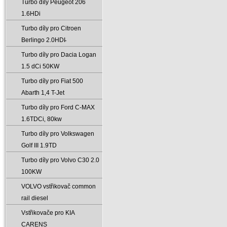
Turbo díly Peugeot 206
1.6HDi
Turbo díly pro Citroen
Berlingo 2.0HDI̵
Turbo díly pro Dacia Logan
1.5 dCi 50KW
Turbo díly pro Fiat 500
Abarth 1‚4 T-Jet
Turbo díly pro Ford C-MAX
1.6TDCi‚ 80kw
Turbo díly pro Volkswagen
Golf III 1.9TD
Turbo díly pro Volvo C30 2.0
100KW
VOLVO vstřikovač common
rail diesel
Vstřikovače pro KIA
CARENS