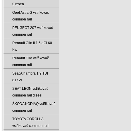
Citroen
Opel Astra G vstřikovač
common rail
PEUGEOT 207 vstřikovač
common rail
Renault Clio II 1.5 dCi 60
Kw
Renault Clio vstřikovač
common rail
Seat Alhambra 1‚9 TDI
81KW
SEAT LEON vstřikovač
common rail diesel
ŠKODA KODIAQ vstřikovač
common rail
TOYOTA COROLLA
vstřikovač common rail