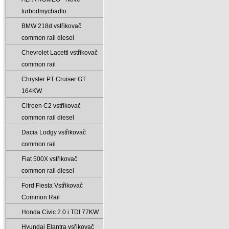
turbodmychadlo
BMW 218d vstřikovač
common rail diesel
Chevrolet Lacetti vstřikovač
common rail
Chrysler PT Cruiser GT
164KW
Citroen C2 vstřikovač
common rail diesel
Dacia Lodgy vstřikovač
common rail
Fiat 500X vstřikovač
common rail diesel
Ford Fiesta Vstřikovač
Common Rail
Honda Civic 2.0 i TDI 77KW
Hyundai Elantra vsřikovač