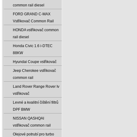
common rail diesel
FORD GRAND C-MAX
Vstřikovač Common Rail
HONDA vstřikovač common
rail diesel
Honda Civic 1.6 i-DTEC
88KW
Hyundai Coupe vstřikovač
Jeep Cherokee vstřikovač
common rail
Land Rover Range Rover Iv
vstřikovač
Levné a kvalitní čištění filtrů
DPF BMW
NISSAN QASHQAI
vstřikovač common rail
Olejové potrubí pro turbo