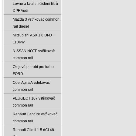
Levné a kvalitní čištění filtrů
DPF Audi
Mazda 3 vstřikovač common
rail diesel
Mitsubishi ASX 1.8 DI-D +
110KW
NISSAN NOTE vstřikovač
common rail
Olejové potrubí pro turbo
FORD
Opel Agila A vstřikovač
common rail
PEUGEOT 107 vstřikovač
common rail
Renault Capture vstřikovač
common rail
Renault Clio II 1.5 dCi 48