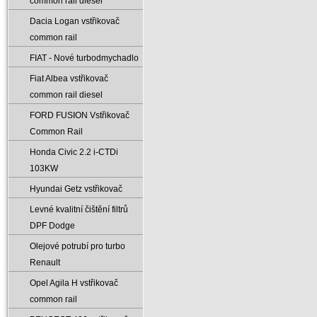
common rail diesel
Dacia Logan vstřikovač
common rail
FIAT - Nové turbodmychadlo
Fiat Albea vstřikovač
common rail diesel
FORD FUSION Vstřikovač
Common Rail
Honda Civic 2.2 i-CTDi
103KW
Hyundai Getz vstřikovač
Levné kvalitní čištění filtrů
DPF Dodge
Olejové potrubí pro turbo
Renault
Opel Agila H vstřikovač
common rail