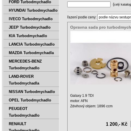
FORD Turbodmychadlo
(
celý katalog
HYUNDAI Turbodmychadlo
řazení podle ceny:
IVECO Turbodmychadlo
Opravna sada pro turbodmych
JEEP Turbodmychadlo
Galaxy 1.9 TDI 81KW
KIA Turbodmychadlo
LANCIA Turbodmychadlo
MAZDA Turbodmychadla
MERCEDES-BENZ
Turbodmychadlo
LAND-ROVER
Turbodmychadla
NISSAN Turbodmychadlo
Galaxy 1.9 TDI
OPEL Turbodmychadlo
motor: AFN
Zdvihový objem: 1896 ccm
PEUGEOT
Výkon: 81 kW
Turbodmychadlo
Rok: Nov.1997 ...
RENAULT
1 200,- Kč
Turbodmychadlo