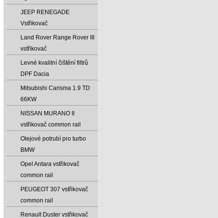
JEEP RENEGADE
Vstřikovač
Land Rover Range Rover III
vstřikovač
Levné kvalitní čištění filtrů
DPF Dacia
Mitsubishi Carisma 1.9 TD
66KW
NISSAN MURANO II
vstřikovač common rail
Olejové potrubí pro turbo
BMW
Opel Antara vstřikovač
common rail
PEUGEOT 307 vstřikovač
common rail
Renault Duster vstřikovač