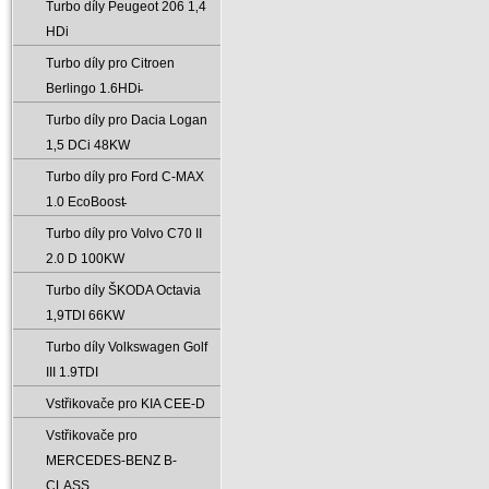
Turbo díly Peugeot 206 1‚4
HDi
Turbo díly pro Citroen
Berlingo 1.6HDi̵
Turbo díly pro Dacia Logan
1‚5 DCi 48KW
Turbo díly pro Ford C-MAX
1.0 EcoBoost̵
Turbo díly pro Volvo C70 II
2.0 D 100KW
Turbo díly ŠKODA Octavia
1‚9TDI 66KW
Turbo díly Volkswagen Golf
III 1.9TDI
Vstřikovače pro KIA CEE-D
Vstřikovače pro
MERCEDES-BENZ B-
CLASS