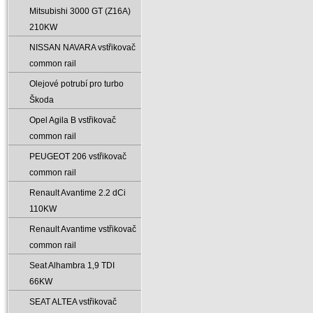
Mitsubishi 3000 GT (Z16A)
210KW
NISSAN NAVARA vstřikovač
common rail
Olejové potrubí pro turbo
Škoda
Opel Agila B vstřikovač
common rail
PEUGEOT 206 vstřikovač
common rail
Renault Avantime 2.2 dCi
110KW
Renault Avantime vstřikovač
common rail
Seat Alhambra 1‚9 TDI
66KW
SEAT ALTEA vstřikovač