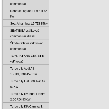
common rail
Renault Laguna I 1.9 dTi 72
Kw
Seat Alhambra 1.9 TDI 85kw
SEAT IBIZA vstřikovač
common rail diesel
Škoda Octavia vstřikovač
common rail
TOYOTA LAND CRUISER
vstřikovač
Turbo díly Audi A3
1.9TDI‚038145701A
Turbo díly Fiat 500 TwinAir
63KW
Turbo díly Hyundai Elantra
2‚0CRDi 83KW
Turbo díly KIA Carnival I.