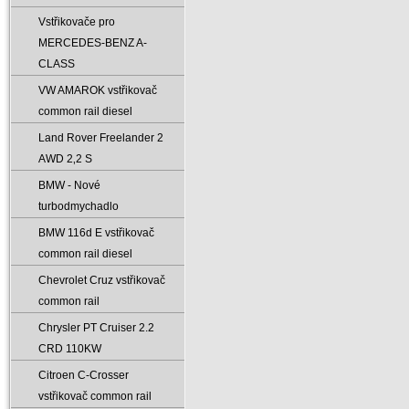
Vstřikovače pro
MERCEDES-BENZ A-
CLASS
VW AMAROK vstřikovač
common rail diesel
Land Rover Freelander 2
AWD 2‚2 S
BMW - Nové
turbodmychadlo
BMW 116d E vstřikovač
common rail diesel
Chevrolet Cruz vstřikovač
common rail
Chrysler PT Cruiser 2.2
CRD 110KW
Citroen C-Crosser
vstřikovač common rail