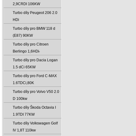
2‚9CRDI 106KW
Turbo díly Peugeot 206 2.0
HDi
Turbo díly pro BMW 118 d
(E87) 90KW
Turbo díly pro Citroen
Berlingo 1‚6HDi̵
Turbo díly pro Dacia Logan
1.5 dCi 65KW
Turbo díly pro Ford C-MAX
1.6TDCi‚80K
Turbo díly pro Volvo V50 2.0
D 100kw
Turbo díly Škoda Octavia I
1.9TDI 77KW
Turbo díly Volkswagen Golf
IV 1‚8T 110kw