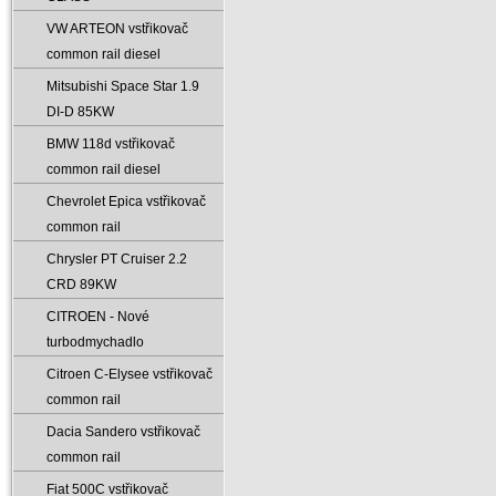
VW ARTEON vstřikovač
common rail diesel
Mitsubishi Space Star 1.9
DI-D 85KW
BMW 118d vstřikovač
common rail diesel
Chevrolet Epica vstřikovač
common rail
Chrysler PT Cruiser 2.2
CRD 89KW
CITROEN - Nové
turbodmychadlo
Citroen C-Elysee vstřikovač
common rail
Dacia Sandero vstřikovač
common rail
Fiat 500C vstřikovač