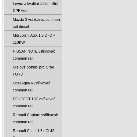
Levné a kvalitní čištění filtrů
DPF Audi
Mazda 3 vstřikovač common
rail diesel
Mitsubishi ASX 1.8 DI-D +
110KW
NISSAN NOTE vstřikovač
common rail
Olejové potrubí pro turbo
FORD
Opel Agila A vstřikovač
common rail
PEUGEOT 107 vstřikovač
common rail
Renault Capture vstřikovač
common rail
Renault Clio II 1.5 dCi 48