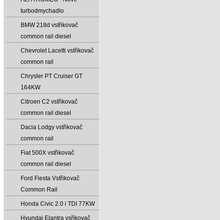
turbodmychadlo
BMW 218d vstřikovač
common rail diesel
Chevrolet Lacetti vstřikovač
common rail
Chrysler PT Cruiser GT
164KW
Citroen C2 vstřikovač
common rail diesel
Dacia Lodgy vstřikovač
common rail
Fiat 500X vstřikovač
common rail diesel
Ford Fiesta Vstřikovač
Common Rail
Honda Civic 2.0 i TDI 77KW
Hyundai Elantra vsřikovač