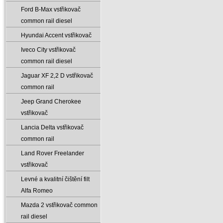
Ford B-Max vstřikovač
common rail diesel
Hyundai Accent vstřikovač
Iveco City vstřikovač
common rail diesel
Jaguar XF 2‚2 D vstřikovač
common rail
Jeep Grand Cherokee
vstřikovač
Lancia Delta vstřikovač
common rail
Land Rover Freelander
vstřikovač
Levné a kvalitní čištění filt
Alfa Romeo
Mazda 2 vstřikovač common
rail diesel