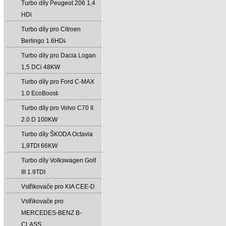
Turbo díly Peugeot 206 1‚4
HDi
Turbo díly pro Citroen
Berlingo 1.6HDi̵
Turbo díly pro Dacia Logan
1‚5 DCi 48KW
Turbo díly pro Ford C-MAX
1.0 EcoBoost̵
Turbo díly pro Volvo C70 II
2.0 D 100KW
Turbo díly ŠKODA Octavia
1‚9TDI 66KW
Turbo díly Volkswagen Golf
III 1.9TDI
Vstřikovače pro KIA CEE-D
Vstřikovače pro
MERCEDES-BENZ B-
CLASS