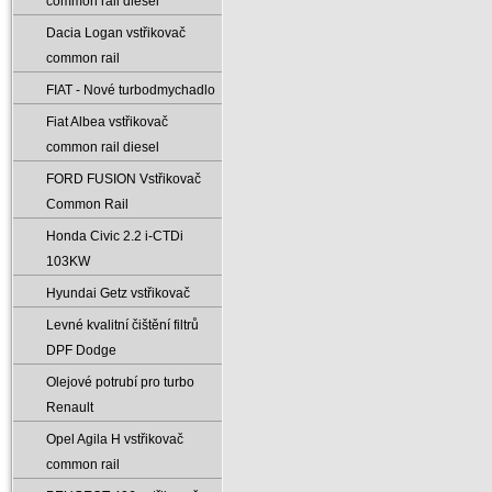
common rail diesel
Dacia Logan vstřikovač
common rail
FIAT - Nové turbodmychadlo
Fiat Albea vstřikovač
common rail diesel
FORD FUSION Vstřikovač
Common Rail
Honda Civic 2.2 i-CTDi
103KW
Hyundai Getz vstřikovač
Levné kvalitní čištění filtrů
DPF Dodge
Olejové potrubí pro turbo
Renault
Opel Agila H vstřikovač
common rail