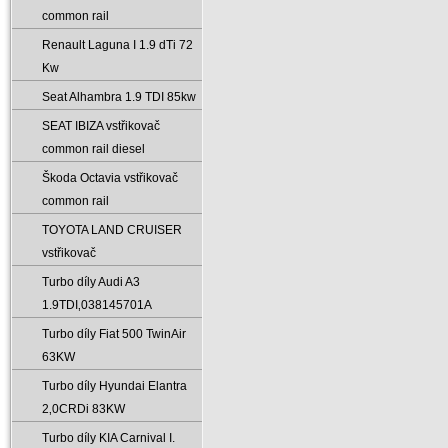
common rail
Renault Laguna I 1.9 dTi 72
Kw
Seat Alhambra 1.9 TDI 85kw
SEAT IBIZA vstřikovač
common rail diesel
Škoda Octavia vstřikovač
common rail
TOYOTA LAND CRUISER
vstřikovač
Turbo díly Audi A3
1.9TDI‚038145701A
Turbo díly Fiat 500 TwinAir
63KW
Turbo díly Hyundai Elantra
2‚0CRDi 83KW
Turbo díly KIA Carnival I.