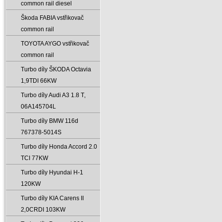
common rail diesel
Škoda FABIA vstřikovač
common rail
TOYOTA AYGO vstřikovač
common rail
Turbo díly ŠKODA Octavia
1‚9TDI 66KW
Turbo díly Audi A3 1.8 T‚
06A145704L
Turbo díly BMW 116d
767378-5014S
Turbo díly Honda Accord 2.0
TCI 77KW
Turbo díly Hyundai H-1
120KW
Turbo díly KIA Carens II
2‚0CRDI 103KW