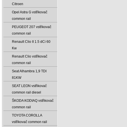
Citroen
Opel Astra G vstřikovač
common rail
PEUGEOT 207 vstřikovač
common rail
Renault Clio II 1.5 dCi 60
Kw
Renault Clio vstřikovač
common rail
Seat Alhambra 1‚9 TDI
81KW
SEAT LEON vstřikovač
common rail diesel
ŠKODA KODIAQ vstřikovač
common rail
TOYOTA COROLLA
vstřikovač common rail