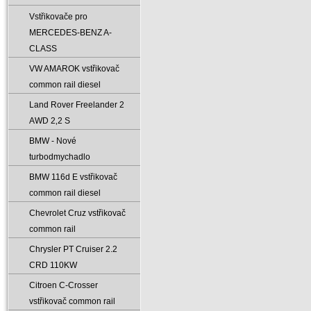
Vstřikovače pro
MERCEDES-BENZ A-
CLASS
VW AMAROK vstřikovač
common rail diesel
Land Rover Freelander 2
AWD 2‚2 S
BMW - Nové
turbodmychadlo
BMW 116d E vstřikovač
common rail diesel
Chevrolet Cruz vstřikovač
common rail
Chrysler PT Cruiser 2.2
CRD 110KW
Citroen C-Crosser
vstřikovač common rail