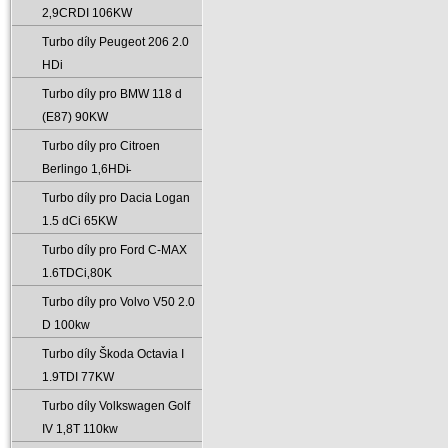
2‚9CRDI 106KW
Turbo díly Peugeot 206 2.0
HDi
Turbo díly pro BMW 118 d
(E87) 90KW
Turbo díly pro Citroen
Berlingo 1‚6HDi̵
Turbo díly pro Dacia Logan
1.5 dCi 65KW
Turbo díly pro Ford C-MAX
1.6TDCi‚80K
Turbo díly pro Volvo V50 2.0
D 100kw
Turbo díly Škoda Octavia I
1.9TDI 77KW
Turbo díly Volkswagen Golf
IV 1‚8T 110kw