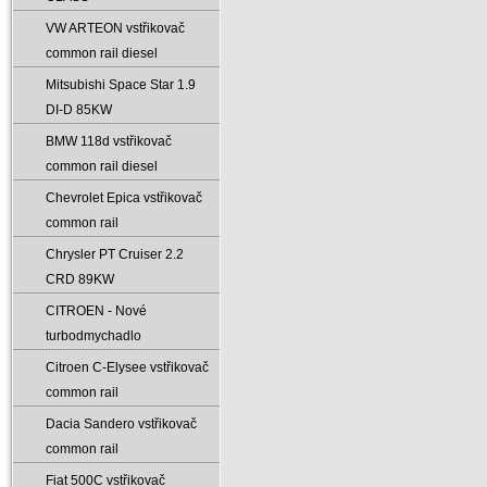
VW ARTEON vstřikovač
common rail diesel
Mitsubishi Space Star 1.9
DI-D 85KW
BMW 118d vstřikovač
common rail diesel
Chevrolet Epica vstřikovač
common rail
Chrysler PT Cruiser 2.2
CRD 89KW
CITROEN - Nové
turbodmychadlo
Citroen C-Elysee vstřikovač
common rail
Dacia Sandero vstřikovač
common rail
Fiat 500C vstřikovač