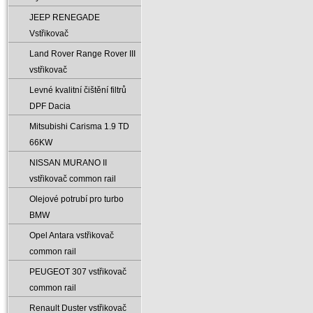
JEEP RENEGADE
Vstřikovač
Land Rover Range Rover III
vstřikovač
Levné kvalitní čištění filtrů
DPF Dacia
Mitsubishi Carisma 1.9 TD
66KW
NISSAN MURANO II
vstřikovač common rail
Olejové potrubí pro turbo
BMW
Opel Antara vstřikovač
common rail
PEUGEOT 307 vstřikovač
common rail
Renault Duster vstřikovač