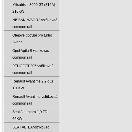
Mitsubishi 3000 GT (Z16A)
210KW
NISSAN NAVARA vstřikovač
common rail
Olejové potrubí pro turbo
Škoda
Opel Agila B vstřikovač
common rail
PEUGEOT 206 vstřikovač
common rail
Renault Avantime 2.2 dCi
110KW
Renault Avantime vstřikovač
common rail
Seat Alhambra 1‚9 TDI
66KW
SEAT ALTEA vstřikovač