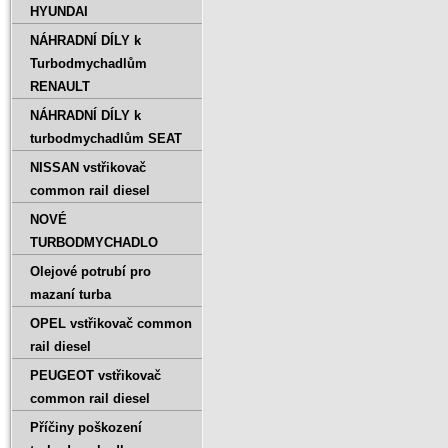
HYUNDAI
NÁHRADNÍ DÍLY k
Turbodmychadlům
RENAULT
NÁHRADNÍ DÍLY k
turbodmychadlům SEAT
NISSAN vstřikovač
common rail diesel
NOVÉ
TURBODMYCHADLO
Olejové potrubí pro
mazaní turba
OPEL vstřikovač common
rail diesel
PEUGEOT vstřikovač
common rail diesel
Příčiny poškození