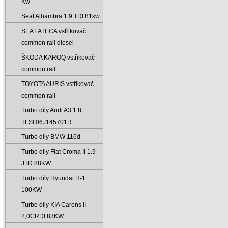
Kw
Seat Alhambra 1‚9 TDI 81kw
SEAT ATECA vstřikovač
common rail diesel
ŠKODA KAROQ vstřikovač
common rail
TOYOTA AURIS vstřikovač
common rail
Turbo díly Audi A3 1.8
TFSI‚06J145701R
Turbo díly BMW 116d
Turbo díly Fiat Croma II 1.9
JTD 88KW
Turbo díly Hyundai H-1
100KW
Turbo díly KIA Carens II
2‚0CRDI 83KW