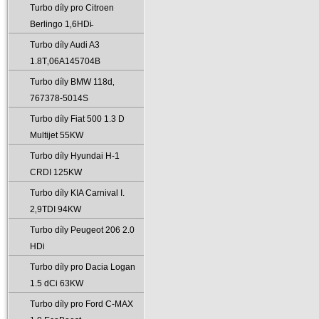
Turbo díly pro Citroen
Berlingo 1‚6HDi̵
Turbo díly Audi A3
1.8T‚06A145704B
Turbo díly BMW 118d‚
767378-5014S
Turbo díly Fiat 500 1.3 D
Multijet 55KW
Turbo díly Hyundai H-1
CRDI 125KW
Turbo díly KIA Carnival I.
2‚9TDI 94KW
Turbo díly Peugeot 206 2.0
HDi
Turbo díly pro Dacia Logan
1.5 dCi 63KW
Turbo díly pro Ford C-MAX