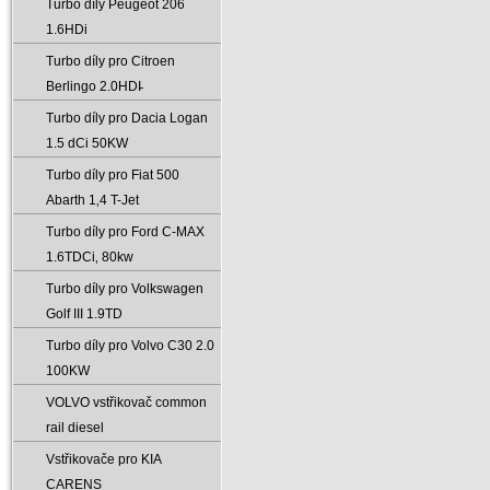
Turbo díly Peugeot 206
1.6HDi
Turbo díly pro Citroen
Berlingo 2.0HDI̵
Turbo díly pro Dacia Logan
1.5 dCi 50KW
Turbo díly pro Fiat 500
Abarth 1‚4 T-Jet
Turbo díly pro Ford C-MAX
1.6TDCi‚ 80kw
Turbo díly pro Volkswagen
Golf III 1.9TD
Turbo díly pro Volvo C30 2.0
100KW
VOLVO vstřikovač common
rail diesel
Vstřikovače pro KIA
CARENS