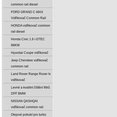
common rail diesel
FORD GRAND C-MAX
Vstřikovač Common Rail
HONDA vstřikovač common
rail diesel
Honda Civic 1.6 i-DTEC
88KW
Hyundai Coupe vstřikovač
Jeep Cherokee vstřikovač
common rail
Land Rover Range Rover Iv
vstřikovač
Levné a kvalitní čištění filtrů
DPF BMW
NISSAN QASHQAI
vstřikovač common rail
Olejové potrubí pro turbo