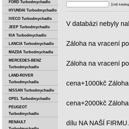
FORD Turbodmychadlo
(
celý katalog
HYUNDAI Turbodmychadlo
IVECO Turbodmychadlo
V databázi nebyly na
JEEP Turbodmychadlo
KIA Turbodmychadlo
Záloha na vracení p
LANCIA Turbodmychadlo
MAZDA Turbodmychadla
MERCEDES-BENZ
Záloha na vracení p
Turbodmychadlo
LAND-ROVER
cena+1000kč Záloha 
Turbodmychadla
NISSAN Turbodmychadlo
OPEL Turbodmychadlo
cena+2000kč Záloh
PEUGEOT
Turbodmychadlo
dílu NA NAŠÍ FIRMU
RENAULT
Turbodmychadlo