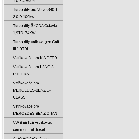
1.0 EcoBoost̵
Turbo díly pro Volvo S40 II
2.0 D 100kw
Turbo díly ŠKODA Octavia
1‚9TDI 74KW
Turbo díly Volkswagen Golf
III 1.9TDI
Vstřikovače pro KIA CEED
Vstřikovače pro LANCIA
PHEDRA
Vstřikovače pro
MERCEDES-BENZ C-
CLASS
Vstřikovače pro
MERCEDES-BENZ CITAN
VW BEETLE vstřikovač
common rail diesel
ALFA ROMEO - Nové