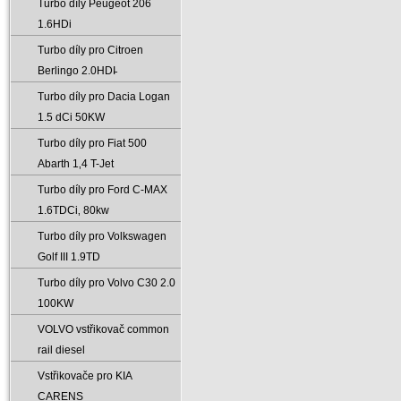
Turbo díly Peugeot 206
1.6HDi
Turbo díly pro Citroen
Berlingo 2.0HDI̵
Turbo díly pro Dacia Logan
1.5 dCi 50KW
Turbo díly pro Fiat 500
Abarth 1‚4 T-Jet
Turbo díly pro Ford C-MAX
1.6TDCi‚ 80kw
Turbo díly pro Volkswagen
Golf III 1.9TD
Turbo díly pro Volvo C30 2.0
100KW
VOLVO vstřikovač common
rail diesel
Vstřikovače pro KIA
CARENS