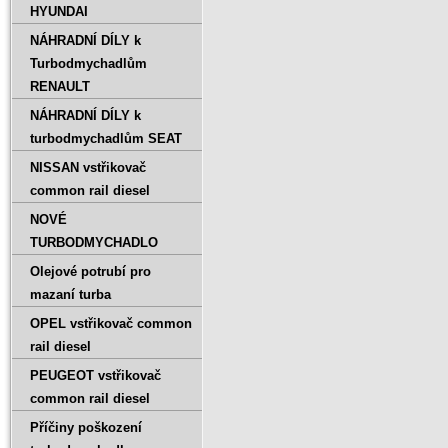
HYUNDAI
NÁHRADNÍ DÍLY k
Turbodmychadlům
RENAULT
NÁHRADNÍ DÍLY k
turbodmychadlům SEAT
NISSAN vstřikovač
common rail diesel
NOVÉ
TURBODMYCHADLO
Olejové potrubí pro
mazaní turba
OPEL vstřikovač common
rail diesel
PEUGEOT vstřikovač
common rail diesel
Příčiny poškození