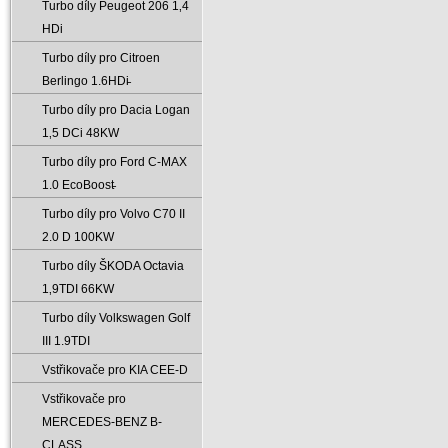
Turbo díly Peugeot 206 1‚4
HDi
Turbo díly pro Citroen
Berlingo 1.6HDi̵
Turbo díly pro Dacia Logan
1‚5 DCi 48KW
Turbo díly pro Ford C-MAX
1.0 EcoBoost̵
Turbo díly pro Volvo C70 II
2.0 D 100KW
Turbo díly ŠKODA Octavia
1‚9TDI 66KW
Turbo díly Volkswagen Golf
III 1.9TDI
Vstřikovače pro KIA CEE-D
Vstřikovače pro
MERCEDES-BENZ B-
CLASS