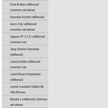
Ford B-Max vstřikovač
common rail diesel
Hyundai Accent vstřikovač
Iveco City vstřikovač
common rail diesel
Jaguar XF 2‚2 D vstřikovač
common rail
Jeep Grand Cherokee
vstřikovač
Lancia Delta vstřikovač
common rail
Land Rover Freelander
vstřikovač
Levné a kvalitní čištění filt
Alfa Romeo
Mazda 2 vstřikovač common
rail diesel