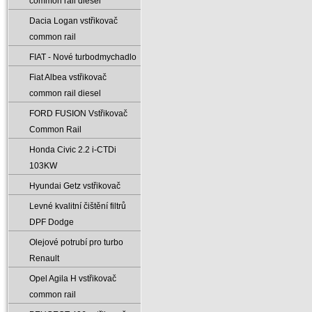
common rail diesel
Dacia Logan vstřikovač
common rail
FIAT - Nové turbodmychadlo
Fiat Albea vstřikovač
common rail diesel
FORD FUSION Vstřikovač
Common Rail
Honda Civic 2.2 i-CTDi
103KW
Hyundai Getz vstřikovač
Levné kvalitní čištění filtrů
DPF Dodge
Olejové potrubí pro turbo
Renault
Opel Agila H vstřikovač
common rail