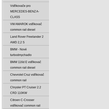
Vstřikovače pro
MERCEDES-BENZ A-
CLASS
VW AMAROK vstřikovač
common rail diesel
Land Rover Freelander 2
AWD 2‚2 S
BMW - Nové
turbodmychadlo
BMW 116d E vstřikovač
common rail diesel
Chevrolet Cruz vstřikovač
common rail
Chrysler PT Cruiser 2.2
CRD 110KW
Citroen C-Crosser
vstřikovač common rail