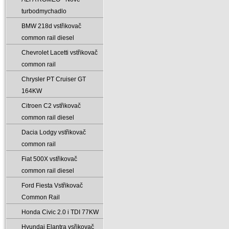
turbodmychadlo
BMW 218d vstřikovač
common rail diesel
Chevrolet Lacetti vstřikovač
common rail
Chrysler PT Cruiser GT
164KW
Citroen C2 vstřikovač
common rail diesel
Dacia Lodgy vstřikovač
common rail
Fiat 500X vstřikovač
common rail diesel
Ford Fiesta Vstřikovač
Common Rail
Honda Civic 2.0 i TDI 77KW
Hyundai Elantra vsřikovač