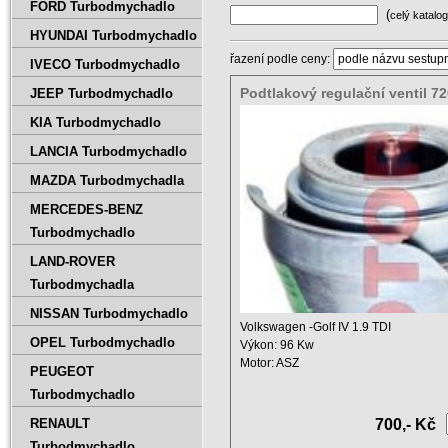
FORD Turbodmychadlo
(
celý katalog
HYUNDAI Turbodmychadlo
řazení podle ceny:
IVECO Turbodmychadlo
Podtlakový regulační ventil 7
JEEP Turbodmychadlo
720855-0003
KIA Turbodmychadlo
LANCIA Turbodmychadlo
MAZDA Turbodmychadla
MERCEDES-BENZ
Turbodmychadlo
LAND-ROVER
Turbodmychadla
NISSAN Turbodmychadlo
Volkswagen -Golf IV 1.9 TDI
OPEL Turbodmychadlo
Výkon: 96 Kw
Motor: ASZ
PEUGEOT
Objem: 1896 ccm
Turbodmychadlo
Rok: Jan.2000 ...
RENAULT
700,- Kč
Turbodmychadlo