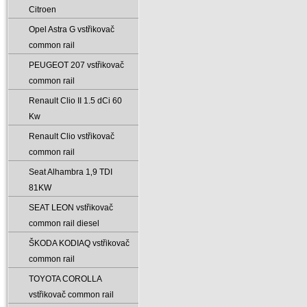
Citroen
Opel Astra G vstřikovač
common rail
PEUGEOT 207 vstřikovač
common rail
Renault Clio II 1.5 dCi 60
Kw
Renault Clio vstřikovač
common rail
Seat Alhambra 1‚9 TDI
81KW
SEAT LEON vstřikovač
common rail diesel
ŠKODA KODIAQ vstřikovač
common rail
TOYOTA COROLLA
vstřikovač common rail