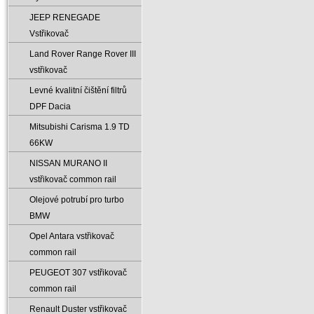
JEEP RENEGADE
Vstřikovač
Land Rover Range Rover III
vstřikovač
Levné kvalitní čištění filtrů
DPF Dacia
Mitsubishi Carisma 1.9 TD
66KW
NISSAN MURANO II
vstřikovač common rail
Olejové potrubí pro turbo
BMW
Opel Antara vstřikovač
common rail
PEUGEOT 307 vstřikovač
common rail
Renault Duster vstřikovač