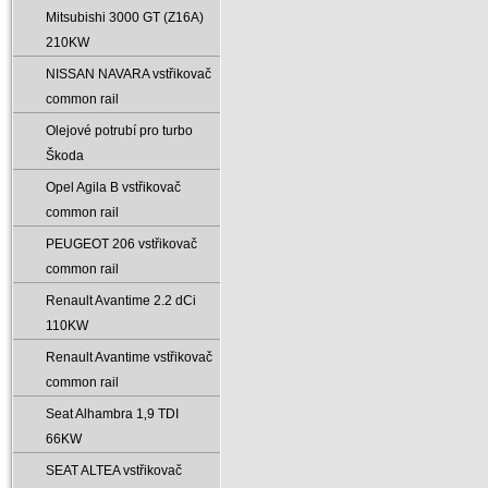
Mitsubishi 3000 GT (Z16A)
210KW
NISSAN NAVARA vstřikovač
common rail
Olejové potrubí pro turbo
Škoda
Opel Agila B vstřikovač
common rail
PEUGEOT 206 vstřikovač
common rail
Renault Avantime 2.2 dCi
110KW
Renault Avantime vstřikovač
common rail
Seat Alhambra 1‚9 TDI
66KW
SEAT ALTEA vstřikovač