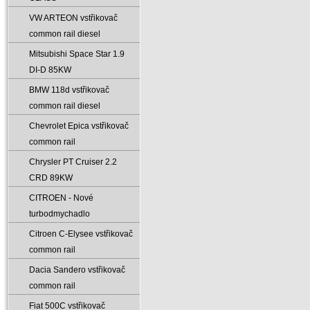
VW ARTEON vstřikovač
common rail diesel
Mitsubishi Space Star 1.9
DI-D 85KW
BMW 118d vstřikovač
common rail diesel
Chevrolet Epica vstřikovač
common rail
Chrysler PT Cruiser 2.2
CRD 89KW
CITROEN - Nové
turbodmychadlo
Citroen C-Elysee vstřikovač
common rail
Dacia Sandero vstřikovač
common rail
Fiat 500C vstřikovač