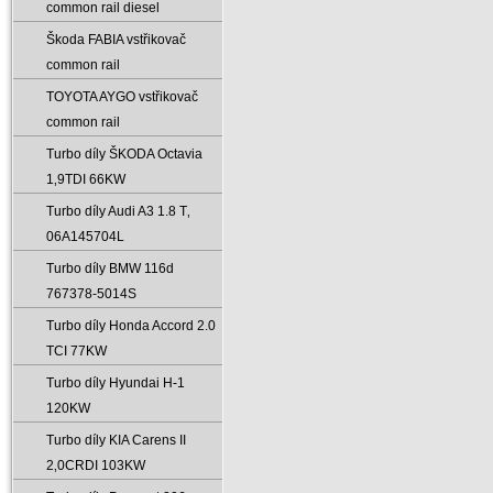
common rail diesel
Škoda FABIA vstřikovač
common rail
TOYOTA AYGO vstřikovač
common rail
Turbo díly ŠKODA Octavia
1‚9TDI 66KW
Turbo díly Audi A3 1.8 T‚
06A145704L
Turbo díly BMW 116d
767378-5014S
Turbo díly Honda Accord 2.0
TCI 77KW
Turbo díly Hyundai H-1
120KW
Turbo díly KIA Carens II
2‚0CRDI 103KW