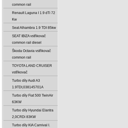
common rail
Renault Laguna I 1.9 dTi 72
Kw
Seat Alhambra 1.9 TDI 85kw
SEAT IBIZA vstřikovač
common rail diesel
Škoda Octavia vstřikovač
common rail
TOYOTA LAND CRUISER
vstřikovač
Turbo díly Audi A3
1.9TDI‚038145701A
Turbo díly Fiat 500 TwinAir
63KW
Turbo díly Hyundai Elantra
2‚0CRDi 83KW
Turbo díly KIA Carnival I.