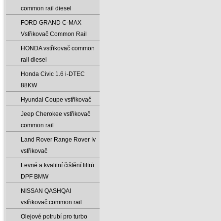
common rail diesel
FORD GRAND C-MAX
Vstřikovač Common Rail
HONDA vstřikovač common
rail diesel
Honda Civic 1.6 i-DTEC
88KW
Hyundai Coupe vstřikovač
Jeep Cherokee vstřikovač
common rail
Land Rover Range Rover Iv
vstřikovač
Levné a kvalitní čištění filtrů
DPF BMW
NISSAN QASHQAI
vstřikovač common rail
Olejové potrubí pro turbo