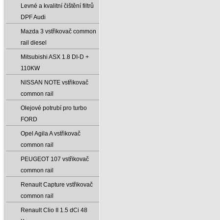
Levné a kvalitní čištění filtrů
DPF Audi
Mazda 3 vstřikovač common
rail diesel
Mitsubishi ASX 1.8 DI-D +
110KW
NISSAN NOTE vstřikovač
common rail
Olejové potrubí pro turbo
FORD
Opel Agila A vstřikovač
common rail
PEUGEOT 107 vstřikovač
common rail
Renault Capture vstřikovač
common rail
Renault Clio II 1.5 dCi 48