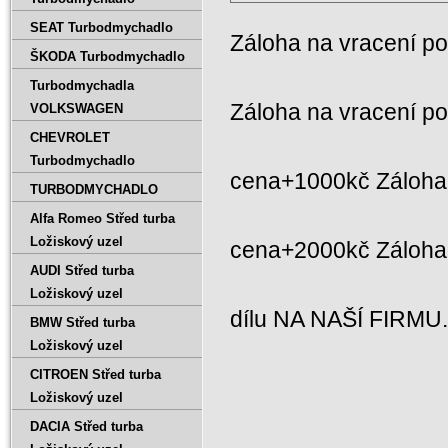
SEAT Turbodmychadlo
Záloha na vracení p
ŠKODA Turbodmychadlo
Turbodmychadla
Záloha na vracení p
VOLKSWAGEN
CHEVROLET
Turbodmychadlo
cena+1000kč Záloha 
TURBODMYCHADLO
Alfa Romeo Střed turba
Ložiskový uzel
cena+2000kč Záloh
AUDI Střed turba
Ložiskový uzel
dílu NA NAŠÍ FIRMU
BMW Střed turba
Ložiskový uzel
CITROEN Střed turba
Ložiskový uzel
DACIA Střed turba