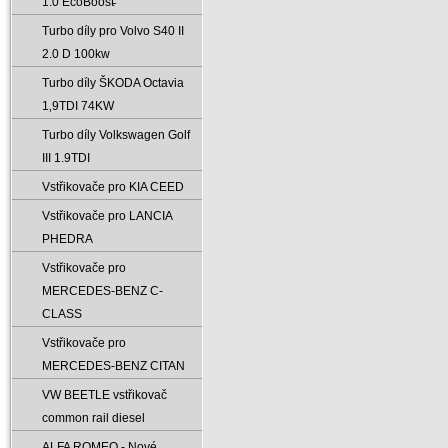
1.0 EcoBoost̵
Turbo díly pro Volvo S40 II
2.0 D 100kw
Turbo díly ŠKODA Octavia
1‚9TDI 74KW
Turbo díly Volkswagen Golf
III 1.9TDI
Vstřikovače pro KIA CEED
Vstřikovače pro LANCIA
PHEDRA
Vstřikovače pro
MERCEDES-BENZ C-
CLASS
Vstřikovače pro
MERCEDES-BENZ CITAN
VW BEETLE vstřikovač
common rail diesel
ALFA ROMEO - Nové