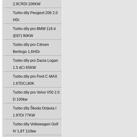
2‚9CRDI 106KW
Turbo díly Peugeot 206 2.0
HDi
Turbo díly pro BMW 118 d
(E87) 90KW
Turbo díly pro Citroen
Berlingo 1‚6HDi̵
Turbo díly pro Dacia Logan
1.5 dCi 65KW
Turbo díly pro Ford C-MAX
1.6TDCi‚80K
Turbo díly pro Volvo V50 2.0
D 100kw
Turbo díly Škoda Octavia I
1.9TDI 77KW
Turbo díly Volkswagen Golf
IV 1‚8T 110kw