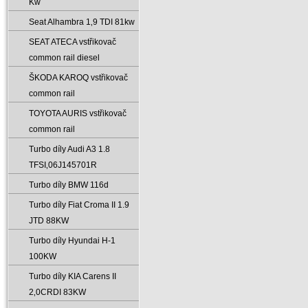
Kw
Seat Alhambra 1‚9 TDI 81kw
SEAT ATECA vstřikovač
common rail diesel
ŠKODA KAROQ vstřikovač
common rail
TOYOTA AURIS vstřikovač
common rail
Turbo díly Audi A3 1.8
TFSI‚06J145701R
Turbo díly BMW 116d
Turbo díly Fiat Croma II 1.9
JTD 88KW
Turbo díly Hyundai H-1
100KW
Turbo díly KIA Carens II
2‚0CRDI 83KW