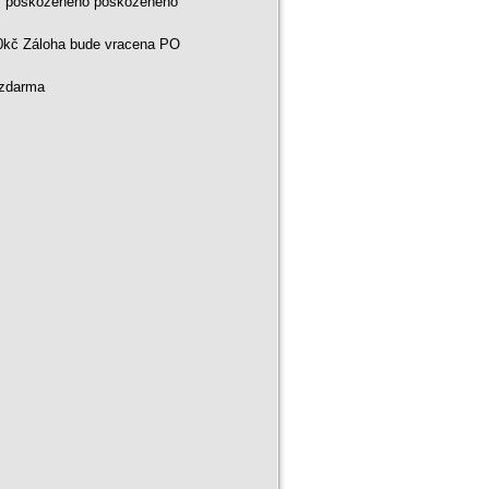
ní poškozeného poškozeného
00kč Záloha bude vracena PO
 zdarma