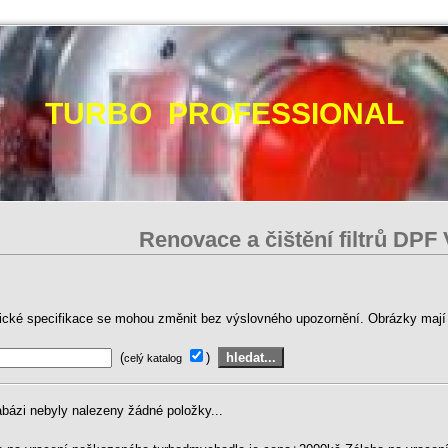
TURBO PROFESSIONAL
Renovace a čištění filtrů DPF
ické specifikace se mohou změnit bez výslovného upozornění. Obrázky mají p
(
)
celý katalog
abázi nebyly nalezeny žádné položky...