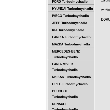
Záloh
FORD Turbodmychadlo
HYUNDAI Turbodmychadlo
vstři
IVECO Turbodmychadlo
DORUČ
JEEP Turbodmychadlo
KIA Turbodmychadlo
LANCIA Turbodmychadlo
MAZDA Turbodmychadla
MERCEDES-BENZ
Turbodmychadlo
LAND-ROVER
Turbodmychadla
NISSAN Turbodmychadlo
OPEL Turbodmychadlo
PEUGEOT
Turbodmychadlo
RENAULT
Turbodmychadlo