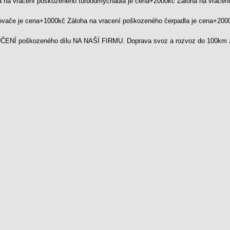
a na vracení poškozeného turbodmychadla je cena+2000kč Záloha na vrace
kovače je cena+1000kč Záloha na vracení poškozeného čerpadla je cena+20
ENÍ poškozeného dílu NA NAŠÍ FIRMU. Doprava svoz a rozvoz do 100km