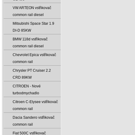
VW ARTEON vstřikovač
common rail diesel
Mitsubishi Space Star 1.9
DI-D 85KW
BMW 118d vstřikovač
common rail diesel
Chevrolet Epica vstřikovač
common rail
Chrysler PT Cruiser 2.2
CRD 89KW
CITROEN - Nové
turbodmychadlo
Citroen C-Elysee vstřikovač
common rail
Dacia Sandero vstřikovač
common rail
Fiat 500C vstřikovač