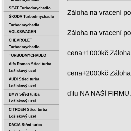
SEAT Turbodmychadlo
Záloha na vracení p
ŠKODA Turbodmychadlo
Turbodmychadla
Záloha na vracení p
VOLKSWAGEN
CHEVROLET
Turbodmychadlo
cena+1000kč Záloha 
TURBODMYCHADLO
Alfa Romeo Střed turba
Ložiskový uzel
cena+2000kč Záloh
AUDI Střed turba
Ložiskový uzel
dílu NA NAŠÍ FIRMU
BMW Střed turba
Ložiskový uzel
CITROEN Střed turba
Ložiskový uzel
DACIA Střed turba