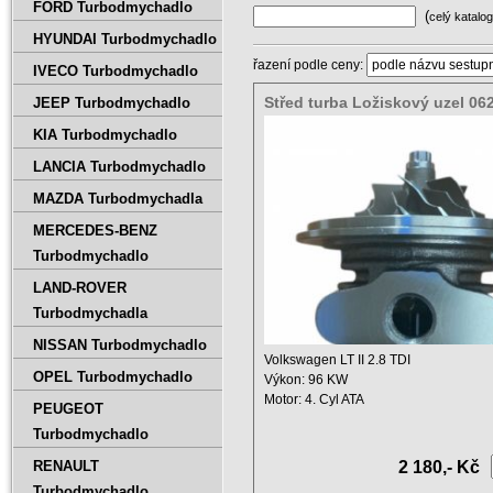
FORD Turbodmychadlo
(
celý katalog
HYUNDAI Turbodmychadlo
řazení podle ceny:
IVECO Turbodmychadlo
Střed turba Ložiskový uzel 06
JEEP Turbodmychadlo
703325-5001S
KIA Turbodmychadlo
LANCIA Turbodmychadlo
MAZDA Turbodmychadla
MERCEDES-BENZ
Turbodmychadlo
LAND-ROVER
Turbodmychadla
NISSAN Turbodmychadlo
Volkswagen LT II 2.8 TDI
OPEL Turbodmychadlo
Výkon: 96 KW
Motor: 4. Cyl ATA
PEUGEOT
Zdvihový objem: 2798 ccm ...
Turbodmychadlo
RENAULT
2 180,- Kč
Turbodmychadlo