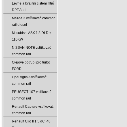
Levné a kvalitní čištění filtrů
DPF Audi
Mazda 3 vstřikovač common
rail diesel
Mitsubishi ASX 1.8 DI-D +
110KW
NISSAN NOTE vstřikovač
common rail
Olejové potrubí pro turbo
FORD
Opel Agila A vstřikovač
common rail
PEUGEOT 107 vstřikovač
common rail
Renault Capture vstřikovač
common rail
Renault Clio II 1.5 dCi 48