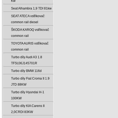
Kw
Seat Alhambra 1‚9 TDI 81kw
SEAT ATECA vstřikovač
common rail diesel
ŠKODA KAROQ vstřikovač
common rail
TOYOTA AURIS vstřikovač
common rail
Turbo díly Audi A3 1.8
TFSI‚06J145701R
Turbo díly BMW 116d
Turbo díly Fiat Croma II 1.9
JTD 88KW
Turbo díly Hyundai H-1
100KW
Turbo díly KIA Carens II
2‚0CRDI 83KW