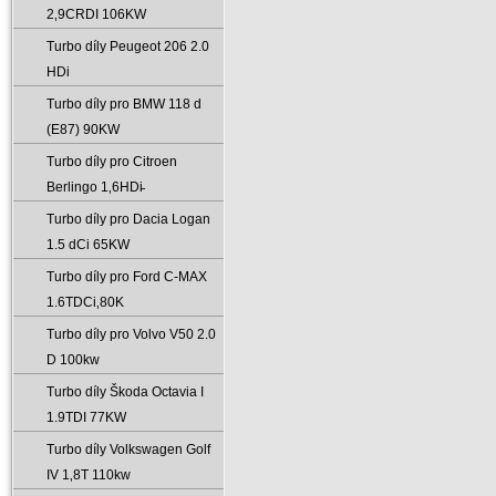
2‚9CRDI 106KW
Turbo díly Peugeot 206 2.0
HDi
Turbo díly pro BMW 118 d
(E87) 90KW
Turbo díly pro Citroen
Berlingo 1‚6HDi̵
Turbo díly pro Dacia Logan
1.5 dCi 65KW
Turbo díly pro Ford C-MAX
1.6TDCi‚80K
Turbo díly pro Volvo V50 2.0
D 100kw
Turbo díly Škoda Octavia I
1.9TDI 77KW
Turbo díly Volkswagen Golf
IV 1‚8T 110kw