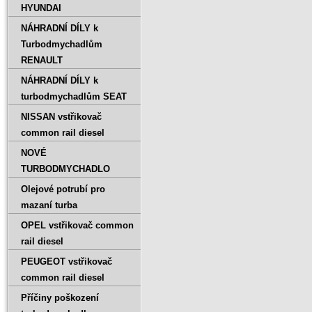
HYUNDAI
NÁHRADNÍ DÍLY k
Turbodmychadlům
RENAULT
NÁHRADNÍ DÍLY k
turbodmychadlům SEAT
NISSAN vstřikovač
common rail diesel
NOVÉ
TURBODMYCHADLO
Olejové potrubí pro
mazaní turba
OPEL vstřikovač common
rail diesel
PEUGEOT vstřikovač
common rail diesel
Příčiny poškození