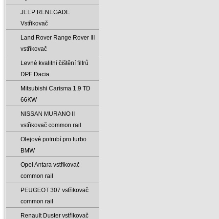
JEEP RENEGADE
Vstřikovač
Land Rover Range Rover III
vstřikovač
Levné kvalitní čištění filtrů
DPF Dacia
Mitsubishi Carisma 1.9 TD
66KW
NISSAN MURANO II
vstřikovač common rail
Olejové potrubí pro turbo
BMW
Opel Antara vstřikovač
common rail
PEUGEOT 307 vstřikovač
common rail
Renault Duster vstřikovač