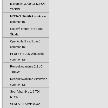
Mitsubishi 3000 GT (Z16A)
210KW
NISSAN NAVARA vstřikovač
common rail
Olejové potrubí pro turbo
Škoda
Opel Agila B vstřikovač
common rail
PEUGEOT 206 vstřikovač
common rail
Renault Avantime 2.2 dCi
110KW
Renault Avantime vstřikovač
common rail
Seat Alhambra 1‚9 TDI
66KW
SEAT ALTEA vstřikovač