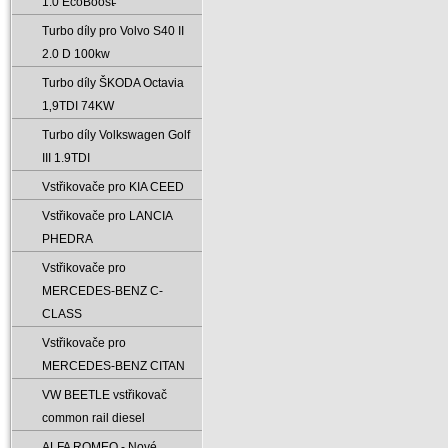
1.0 EcoBoost̵
Turbo díly pro Volvo S40 II
2.0 D 100kw
Turbo díly ŠKODA Octavia
1‚9TDI 74KW
Turbo díly Volkswagen Golf
III 1.9TDI
Vstřikovače pro KIA CEED
Vstřikovače pro LANCIA
PHEDRA
Vstřikovače pro
MERCEDES-BENZ C-
CLASS
Vstřikovače pro
MERCEDES-BENZ CITAN
VW BEETLE vstřikovač
common rail diesel
ALFA ROMEO - Nové