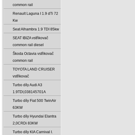
common rail
Renault Laguna I 1.9 dTi 72
Kw
Seat Alhambra 1.9 TDI 85kw
SEAT IBIZA vstřikovač
common rail diesel
Škoda Octavia vstřikovač
common rail
TOYOTA LAND CRUISER
vstřikovač
Turbo díly Audi A3
1.9TDI‚038145701A
Turbo díly Fiat 500 TwinAir
63KW
Turbo díly Hyundai Elantra
2‚0CRDi 83KW
Turbo díly KIA Carnival I.