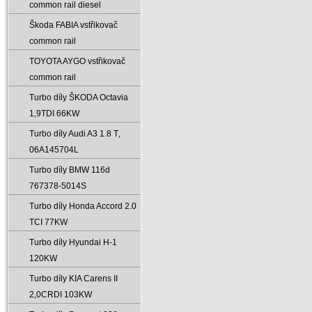
common rail diesel
Škoda FABIA vstřikovač
common rail
TOYOTA AYGO vstřikovač
common rail
Turbo díly ŠKODA Octavia
1‚9TDI 66KW
Turbo díly Audi A3 1.8 T‚
06A145704L
Turbo díly BMW 116d
767378-5014S
Turbo díly Honda Accord 2.0
TCI 77KW
Turbo díly Hyundai H-1
120KW
Turbo díly KIA Carens II
2‚0CRDI 103KW