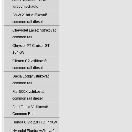
turbodmychadlo
BMW 218d vstřikovač
common rail diesel
Chevrolet Lacetti vstřikovač
common rail
Chrysler PT Cruiser GT
164KW
Citroen C2 vstřikovač
common rail diesel
Dacia Lodgy vstřikovač
common rail
Fiat 500X vstřikovač
common rail diesel
Ford Fiesta Vstřikovač
Common Rail
Honda Civic 2.0 i TDI 77KW
Hyundai Elantra vsřikovač