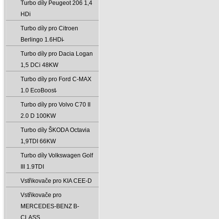
Turbo díly Peugeot 206 1‚4
HDi
Turbo díly pro Citroen
Berlingo 1.6HDi̵
Turbo díly pro Dacia Logan
1‚5 DCi 48KW
Turbo díly pro Ford C-MAX
1.0 EcoBoost̵
Turbo díly pro Volvo C70 II
2.0 D 100KW
Turbo díly ŠKODA Octavia
1‚9TDI 66KW
Turbo díly Volkswagen Golf
III 1.9TDI
Vstřikovače pro KIA CEE-D
Vstřikovače pro
MERCEDES-BENZ B-
CLASS