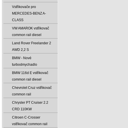
Vstřikovače pro
MERCEDES-BENZ A-
CLASS
VW AMAROK vstřikovač
common rail diesel
Land Rover Freelander 2
AWD 2‚2 S
BMW - Nové
turbodmychadlo
BMW 116d E vstřikovač
common rail diesel
Chevrolet Cruz vstřikovač
common rail
Chrysler PT Cruiser 2.2
CRD 110KW
Citroen C-Crosser
vstřikovač common rail