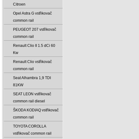
Citroen
Opel Astra G vstřikovač
common rail
PEUGEOT 207 vstřikovač
common rail
Renault Clio II 1.5 dCi 60
Kw
Renault Clio vstřikovač
common rail
Seat Alhambra 1‚9 TDI
81KW
SEAT LEON vstřikovač
common rail diesel
ŠKODA KODIAQ vstřikovač
common rail
TOYOTA COROLLA
vstřikovač common rail