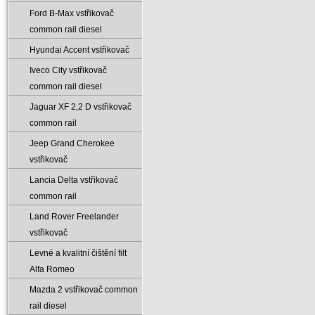
Ford B-Max vstřikovač
common rail diesel
Hyundai Accent vstřikovač
Iveco City vstřikovač
common rail diesel
Jaguar XF 2‚2 D vstřikovač
common rail
Jeep Grand Cherokee
vstřikovač
Lancia Delta vstřikovač
common rail
Land Rover Freelander
vstřikovač
Levné a kvalitní čištění filt
Alfa Romeo
Mazda 2 vstřikovač common
rail diesel