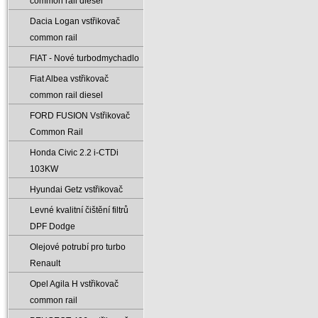
common rail diesel
Dacia Logan vstřikovač
common rail
FIAT - Nové turbodmychadlo
Fiat Albea vstřikovač
common rail diesel
FORD FUSION Vstřikovač
Common Rail
Honda Civic 2.2 i-CTDi
103KW
Hyundai Getz vstřikovač
Levné kvalitní čištění filtrů
DPF Dodge
Olejové potrubí pro turbo
Renault
Opel Agila H vstřikovač
common rail