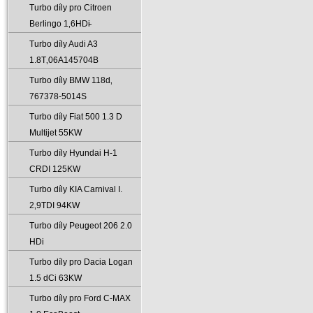
Turbo díly pro Citroen
Berlingo 1‚6HDi̵
Turbo díly Audi A3
1.8T‚06A145704B
Turbo díly BMW 118d‚
767378-5014S
Turbo díly Fiat 500 1.3 D
Multijet 55KW
Turbo díly Hyundai H-1
CRDI 125KW
Turbo díly KIA Carnival I.
2‚9TDI 94KW
Turbo díly Peugeot 206 2.0
HDi
Turbo díly pro Dacia Logan
1.5 dCi 63KW
Turbo díly pro Ford C-MAX