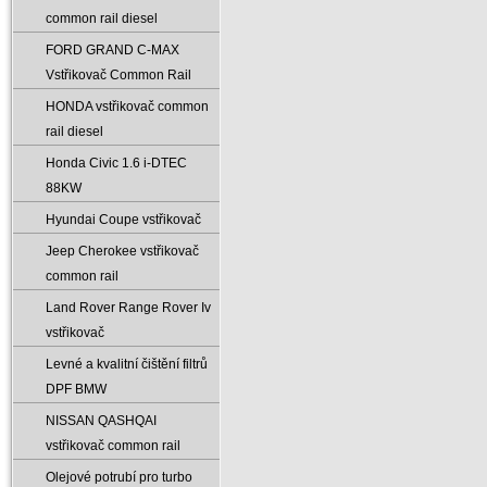
common rail diesel
FORD GRAND C-MAX
Vstřikovač Common Rail
HONDA vstřikovač common
rail diesel
Honda Civic 1.6 i-DTEC
88KW
Hyundai Coupe vstřikovač
Jeep Cherokee vstřikovač
common rail
Land Rover Range Rover Iv
vstřikovač
Levné a kvalitní čištění filtrů
DPF BMW
NISSAN QASHQAI
vstřikovač common rail
Olejové potrubí pro turbo