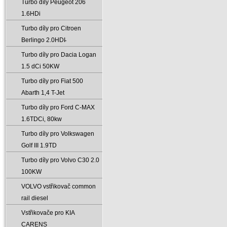
Turbo díly Peugeot 206
1.6HDi
Turbo díly pro Citroen
Berlingo 2.0HDI̵
Turbo díly pro Dacia Logan
1.5 dCi 50KW
Turbo díly pro Fiat 500
Abarth 1‚4 T-Jet
Turbo díly pro Ford C-MAX
1.6TDCi‚ 80kw
Turbo díly pro Volkswagen
Golf III 1.9TD
Turbo díly pro Volvo C30 2.0
100KW
VOLVO vstřikovač common
rail diesel
Vstřikovače pro KIA
CARENS