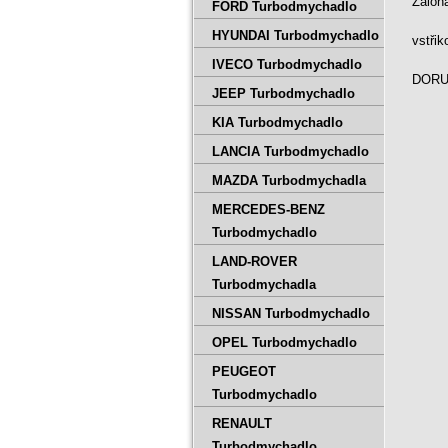
Záloh
FORD Turbodmychadlo
HYUNDAI Turbodmychadlo
vstři
IVECO Turbodmychadlo
DORUČ
JEEP Turbodmychadlo
KIA Turbodmychadlo
LANCIA Turbodmychadlo
MAZDA Turbodmychadla
MERCEDES-BENZ
Turbodmychadlo
LAND-ROVER
Turbodmychadla
NISSAN Turbodmychadlo
OPEL Turbodmychadlo
PEUGEOT
Turbodmychadlo
RENAULT
Turbodmychadlo