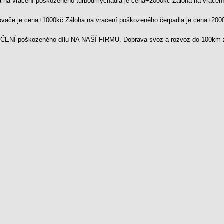
a na vracení poškozeného turbodmychadla je cena+2000kč Záloha na vrace
kovače je cena+1000kč Záloha na vracení poškozeného čerpadla je cena+20
ENÍ poškozeného dílu NA NAŠÍ FIRMU. Doprava svoz a rozvoz do 100km