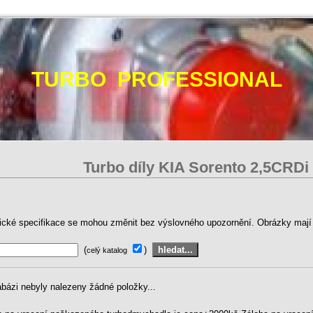
TURBO PROFESSIONAL
Turbo díly KIA Sorento 2‚5CRD
ické specifikace se mohou změnit bez výslovného upozornění. Obrázky mají p
(
)
celý katalog
abázi nebyly nalezeny žádné položky...