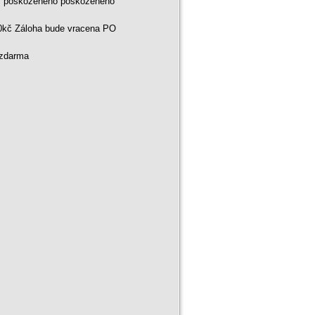
ní poškozeného poškozeného
00kč Záloha bude vracena PO
 zdarma