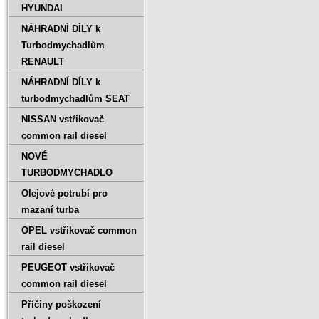
HYUNDAI
NÁHRADNÍ DÍLY k
Turbodmychadlům
RENAULT
NÁHRADNÍ DÍLY k
turbodmychadlům SEAT
NISSAN vstřikovač
common rail diesel
NOVÉ
TURBODMYCHADLO
Olejové potrubí pro
mazaní turba
OPEL vstřikovač common
rail diesel
PEUGEOT vstřikovač
common rail diesel
Příčiny poškození