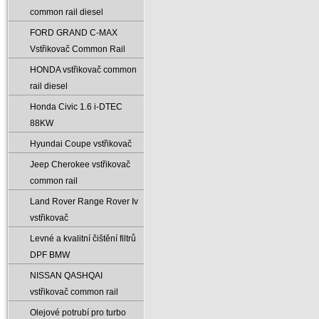
common rail diesel
FORD GRAND C-MAX
Vstřikovač Common Rail
HONDA vstřikovač common
rail diesel
Honda Civic 1.6 i-DTEC
88KW
Hyundai Coupe vstřikovač
Jeep Cherokee vstřikovač
common rail
Land Rover Range Rover Iv
vstřikovač
Levné a kvalitní čištění filtrů
DPF BMW
NISSAN QASHQAI
vstřikovač common rail
Olejové potrubí pro turbo