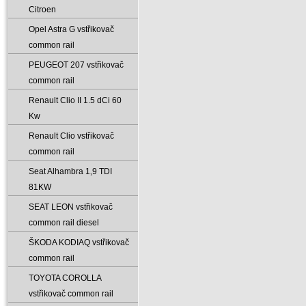
Citroen
Opel Astra G vstřikovač
common rail
PEUGEOT 207 vstřikovač
common rail
Renault Clio II 1.5 dCi 60
Kw
Renault Clio vstřikovač
common rail
Seat Alhambra 1‚9 TDI
81KW
SEAT LEON vstřikovač
common rail diesel
ŠKODA KODIAQ vstřikovač
common rail
TOYOTA COROLLA
vstřikovač common rail