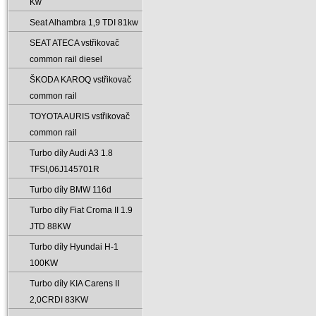
Kw
Seat Alhambra 1‚9 TDI 81kw
SEAT ATECA vstřikovač
common rail diesel
ŠKODA KAROQ vstřikovač
common rail
TOYOTA AURIS vstřikovač
common rail
Turbo díly Audi A3 1.8
TFSI‚06J145701R
Turbo díly BMW 116d
Turbo díly Fiat Croma II 1.9
JTD 88KW
Turbo díly Hyundai H-1
100KW
Turbo díly KIA Carens II
2‚0CRDI 83KW