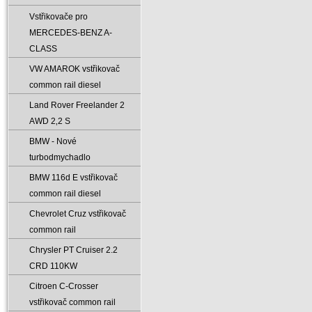
Vstřikovače pro
MERCEDES-BENZ A-
CLASS
VW AMAROK vstřikovač
common rail diesel
Land Rover Freelander 2
AWD 2‚2 S
BMW - Nové
turbodmychadlo
BMW 116d E vstřikovač
common rail diesel
Chevrolet Cruz vstřikovač
common rail
Chrysler PT Cruiser 2.2
CRD 110KW
Citroen C-Crosser
vstřikovač common rail