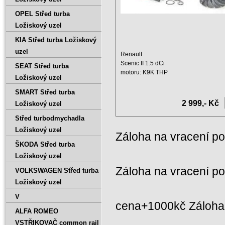
OPEL Střed turba
Ložiskový uzel
KIA Střed turba Ložiskový
uzel
Renault
Scenic II 1.5 dCi
SEAT Střed turba
motoru: K9K THP
Ložiskový uzel
Zdvihový objem: 1461 ccm
Výkon: 76 ...
SMART Střed turba
2 999,- Kč
Ložiskový uzel
Střed turbodmychadla
Ložiskový uzel
Záloha na vracení p
ŠKODA Střed turba
Ložiskový uzel
Záloha na vracení p
VOLKSWAGEN Střed turba
Ložiskový uzel
V
cena+1000kč Záloha 
ALFA ROMEO
VSTŘIKOVAČ common rail