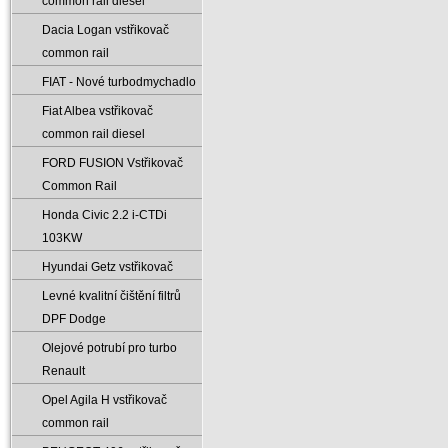
common rail diesel
Dacia Logan vstřikovač
common rail
FIAT - Nové turbodmychadlo
Fiat Albea vstřikovač
common rail diesel
FORD FUSION Vstřikovač
Common Rail
Honda Civic 2.2 i-CTDi
103KW
Hyundai Getz vstřikovač
Levné kvalitní čištění filtrů
DPF Dodge
Olejové potrubí pro turbo
Renault
Opel Agila H vstřikovač
common rail