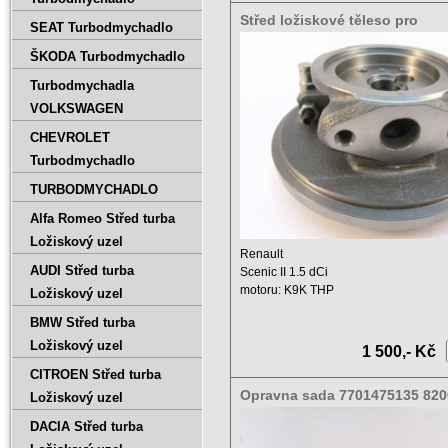
Střed ložiskové těleso pro
SEAT Turbodmychadlo
turbodmychadlo Renault Scenic
dCi 7701475135 , 5439 988 00
ŠKODA Turbodmychadlo
Turbodmychadla
VOLKSWAGEN
CHEVROLET
Turbodmychadlo
TURBODMYCHADLO
Alfa Romeo Střed turba
Ložiskový uzel
Renault
AUDI Střed turba
Scenic II 1.5 dCi
motoru: K9K THP
Ložiskový uzel
Zdvihový objem: 1461 ccm
BMW Střed turba
Výkon: 76 ...
Ložiskový uzel
1 500,- Kč
CITROEN Střed turba
Opravna sada 7701475135 82
Ložiskový uzel
DACIA Střed turba