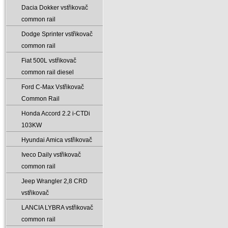
Dacia Dokker vstřikovač
common rail
Dodge Sprinter vstřikovač
common rail
Fiat 500L vstřikovač
common rail diesel
Ford C-Max Vstřikovač
Common Rail
Honda Accord 2.2 i-CTDi
103KW
Hyundai Amica vstřikovač
Iveco Daily vstřikovač
common rail
Jeep Wrangler 2‚8 CRD
vstřikovač
LANCIA LYBRA vstřikovač
common rail