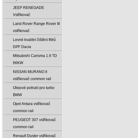
JEEP RENEGADE
Vstřikovač
Land Rover Range Rover III
vstřikovač
Levné kvalitní čištění filtrů
DPF Dacia
Mitsubishi Carisma 1.9 TD
66KW
NISSAN MURANO II
vstřikovač common rail
Olejové potrubí pro turbo
BMW
Opel Antara vstřikovač
common rail
PEUGEOT 307 vstřikovač
common rail
Renault Duster vstřikovač