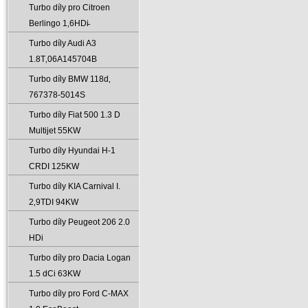
Turbo díly pro Citroen
Berlingo 1‚6HDi̵
Turbo díly Audi A3
1.8T‚06A145704B
Turbo díly BMW 118d‚
767378-5014S
Turbo díly Fiat 500 1.3 D
Multijet 55KW
Turbo díly Hyundai H-1
CRDI 125KW
Turbo díly KIA Carnival I.
2‚9TDI 94KW
Turbo díly Peugeot 206 2.0
HDi
Turbo díly pro Dacia Logan
1.5 dCi 63KW
Turbo díly pro Ford C-MAX