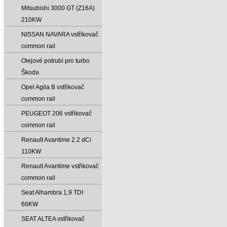
Mitsubishi 3000 GT (Z16A)
210KW
NISSAN NAVARA vstřikovač
common rail
Olejové potrubí pro turbo
Škoda
Opel Agila B vstřikovač
common rail
PEUGEOT 206 vstřikovač
common rail
Renault Avantime 2.2 dCi
110KW
Renault Avantime vstřikovač
common rail
Seat Alhambra 1‚9 TDI
66KW
SEAT ALTEA vstřikovač