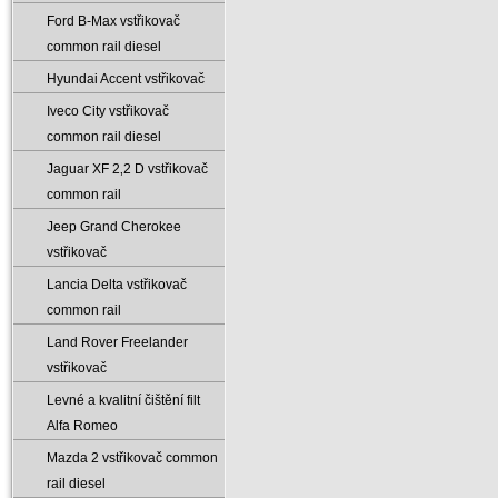
Ford B-Max vstřikovač
common rail diesel
Hyundai Accent vstřikovač
Iveco City vstřikovač
common rail diesel
Jaguar XF 2‚2 D vstřikovač
common rail
Jeep Grand Cherokee
vstřikovač
Lancia Delta vstřikovač
common rail
Land Rover Freelander
vstřikovač
Levné a kvalitní čištění filt
Alfa Romeo
Mazda 2 vstřikovač common
rail diesel