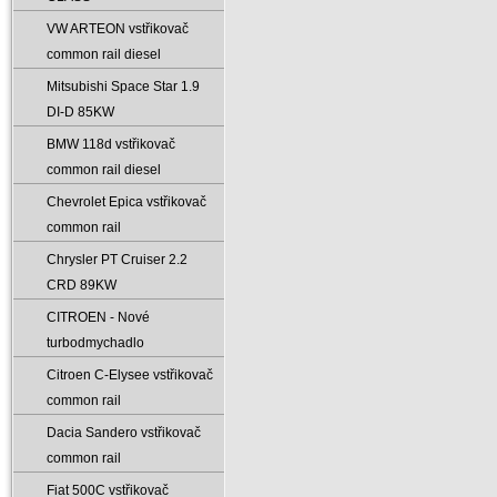
VW ARTEON vstřikovač
common rail diesel
Mitsubishi Space Star 1.9
DI-D 85KW
BMW 118d vstřikovač
common rail diesel
Chevrolet Epica vstřikovač
common rail
Chrysler PT Cruiser 2.2
CRD 89KW
CITROEN - Nové
turbodmychadlo
Citroen C-Elysee vstřikovač
common rail
Dacia Sandero vstřikovač
common rail
Fiat 500C vstřikovač