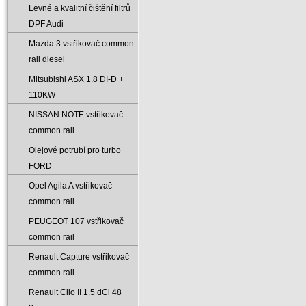
Levné a kvalitní čištění filtrů
DPF Audi
Mazda 3 vstřikovač common
rail diesel
Mitsubishi ASX 1.8 DI-D +
110KW
NISSAN NOTE vstřikovač
common rail
Olejové potrubí pro turbo
FORD
Opel Agila A vstřikovač
common rail
PEUGEOT 107 vstřikovač
common rail
Renault Capture vstřikovač
common rail
Renault Clio II 1.5 dCi 48