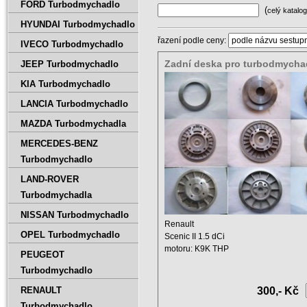
FORD Turbodmychadlo
(
celý katalog
HYUNDAI Turbodmychadlo
řazení podle ceny:
IVECO Turbodmychadlo
Zadní deska pro turbodmycha
JEEP Turbodmychadlo
Renault Scenic II 1.5 dCi 7701
KIA Turbodmychadlo
5439 988 0027 76KW
LANCIA Turbodmychadlo
MAZDA Turbodmychadla
MERCEDES-BENZ
Turbodmychadlo
LAND-ROVER
Turbodmychadla
NISSAN Turbodmychadlo
Renault
OPEL Turbodmychadlo
Scenic II 1.5 dCi
motoru: K9K THP
PEUGEOT
Zdvihový objem: 1461 ccm
Turbodmychadlo
Výkon: 76 ...
RENAULT
300,- Kč
Turbodmychadlo