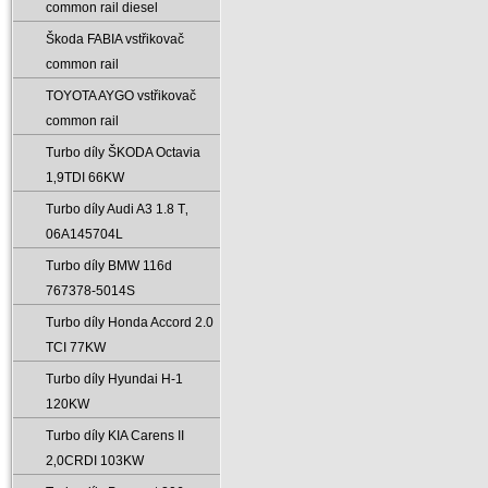
common rail diesel
Škoda FABIA vstřikovač
common rail
TOYOTA AYGO vstřikovač
common rail
Turbo díly ŠKODA Octavia
1‚9TDI 66KW
Turbo díly Audi A3 1.8 T‚
06A145704L
Turbo díly BMW 116d
767378-5014S
Turbo díly Honda Accord 2.0
TCI 77KW
Turbo díly Hyundai H-1
120KW
Turbo díly KIA Carens II
2‚0CRDI 103KW