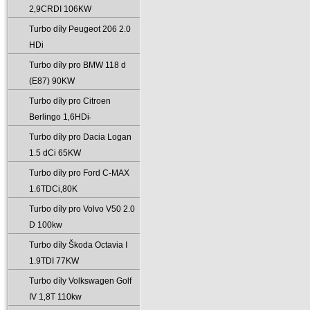
2‚9CRDI 106KW
Turbo díly Peugeot 206 2.0
HDi
Turbo díly pro BMW 118 d
(E87) 90KW
Turbo díly pro Citroen
Berlingo 1‚6HDi̵
Turbo díly pro Dacia Logan
1.5 dCi 65KW
Turbo díly pro Ford C-MAX
1.6TDCi‚80K
Turbo díly pro Volvo V50 2.0
D 100kw
Turbo díly Škoda Octavia I
1.9TDI 77KW
Turbo díly Volkswagen Golf
IV 1‚8T 110kw