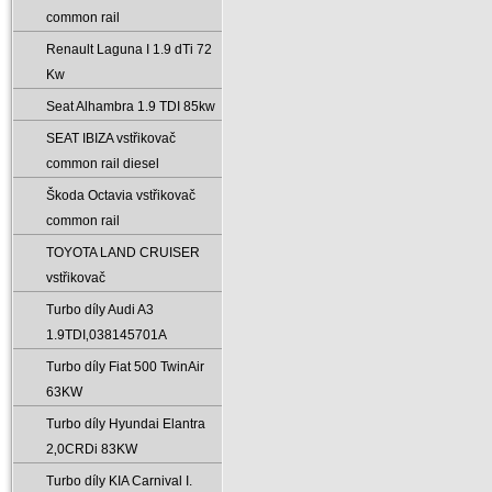
common rail
Renault Laguna I 1.9 dTi 72
Kw
Seat Alhambra 1.9 TDI 85kw
SEAT IBIZA vstřikovač
common rail diesel
Škoda Octavia vstřikovač
common rail
TOYOTA LAND CRUISER
vstřikovač
Turbo díly Audi A3
1.9TDI‚038145701A
Turbo díly Fiat 500 TwinAir
63KW
Turbo díly Hyundai Elantra
2‚0CRDi 83KW
Turbo díly KIA Carnival I.