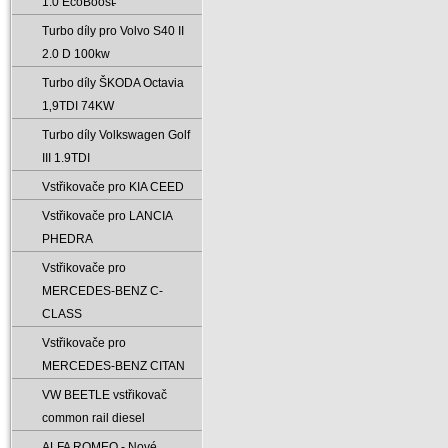
1.0 EcoBoost̵
Turbo díly pro Volvo S40 II
2.0 D 100kw
Turbo díly ŠKODA Octavia
1‚9TDI 74KW
Turbo díly Volkswagen Golf
III 1.9TDI
Vstřikovače pro KIA CEED
Vstřikovače pro LANCIA
PHEDRA
Vstřikovače pro
MERCEDES-BENZ C-
CLASS
Vstřikovače pro
MERCEDES-BENZ CITAN
VW BEETLE vstřikovač
common rail diesel
ALFA ROMEO - Nové