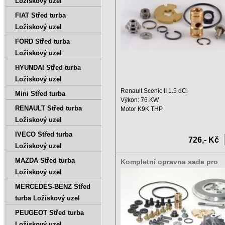
Ložiskový uzel
FIAT Střed turba
Ložiskový uzel
FORD Střed turba
Ložiskový uzel
HYUNDAI Střed turba
Ložiskový uzel
Renault Scenic II 1.5 dCi
Mini Střed turba
Výkon: 76 KW
RENAULT Střed turba
Motor K9K THP
Zdvihový objem: 1461 ccm ...
Ložiskový uzel
IVECO Střed turba
726,- Kč
Ložiskový uzel
MAZDA Střed turba
Kompletní opravna sada pro
turbodmychadlo Renault Scenic
Ložiskový uzel
dCi, 7701475135 , 5439 988 0
MERCEDES-BENZ Střed
turba Ložiskový uzel
PEUGEOT Střed turba
Ložiskový uzel