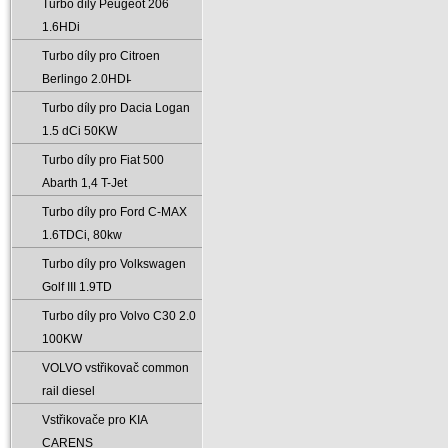
Turbo díly Peugeot 206
1.6HDi
Turbo díly pro Citroen
Berlingo 2.0HDI̵
Turbo díly pro Dacia Logan
1.5 dCi 50KW
Turbo díly pro Fiat 500
Abarth 1‚4 T-Jet
Turbo díly pro Ford C-MAX
1.6TDCi‚ 80kw
Turbo díly pro Volkswagen
Golf III 1.9TD
Turbo díly pro Volvo C30 2.0
100KW
VOLVO vstřikovač common
rail diesel
Vstřikovače pro KIA
CARENS