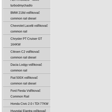
turbodmychadlo
BMW 218d vstřikovač
common rail diesel
Chevrolet Lacetti vstřikovač
common rail
Chrysler PT Cruiser GT
164KW
Citroen C2 vstřikovač
common rail diesel
Dacia Lodgy vstřikovač
common rail
Fiat 500X vstřikovač
common rail diesel
Ford Fiesta Vstřikovač
Common Rail
Honda Civic 2.0 i TDI 77KW
Hyundai Elantra vsřikovač