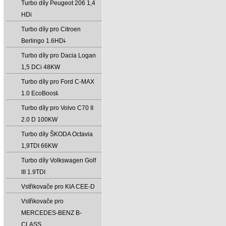
Turbo díly Peugeot 206 1‚4
HDi
Turbo díly pro Citroen
Berlingo 1.6HDi̵
Turbo díly pro Dacia Logan
1‚5 DCi 48KW
Turbo díly pro Ford C-MAX
1.0 EcoBoost̵
Turbo díly pro Volvo C70 II
2.0 D 100KW
Turbo díly ŠKODA Octavia
1‚9TDI 66KW
Turbo díly Volkswagen Golf
III 1.9TDI
Vstřikovače pro KIA CEE-D
Vstřikovače pro
MERCEDES-BENZ B-
CLASS