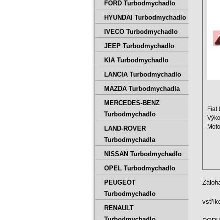
VL3
FORD Turbodmychadlo
HYUNDAI Turbodmychadlo
IVECO Turbodmychadlo
JEEP Turbodmychadlo
KIA Turbodmychadlo
LANCIA Turbodmychadlo
MAZDA Turbodmychadla
MERCEDES-BENZ
Fiat
Turbodmychadlo
Výko
Moto
LAND-ROVER
Zdvi
Turbodmychadla
NISSAN Turbodmychadlo
OPEL Turbodmychadlo
PEUGEOT
Záloh
Turbodmychadlo
vstři
RENAULT
Turbodmychadlo