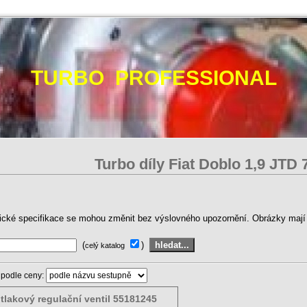
TURBO PROFESSIONAL
Turbo díly Fiat Doblo 1‚9 JTD
ické specifikace se mohou změnit bez výslovného upozornění. Obrázky mají p
(
)
celý katalog
 podle ceny:
tlakový regulační ventil 55181245