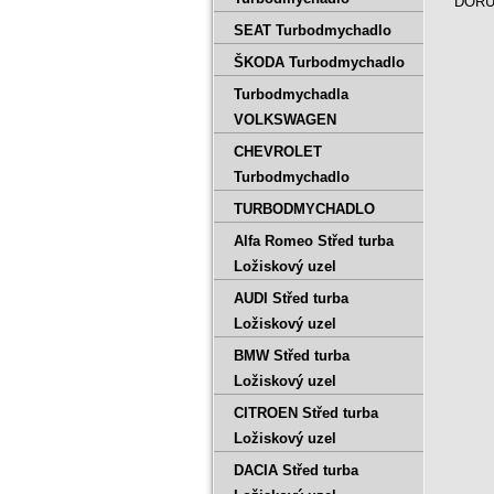
DORUČ
SEAT Turbodmychadlo
ŠKODA Turbodmychadlo
Turbodmychadla
VOLKSWAGEN
CHEVROLET
Turbodmychadlo
TURBODMYCHADLO
Alfa Romeo Střed turba
Ložiskový uzel
AUDI Střed turba
Ložiskový uzel
BMW Střed turba
Ložiskový uzel
CITROEN Střed turba
Ložiskový uzel
DACIA Střed turba