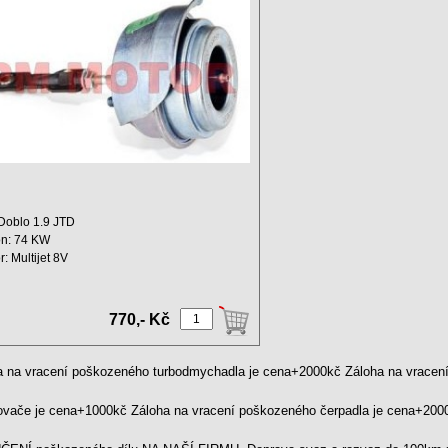
5
 Doblo 1.9 JTD
n: 74 KW
r: Multijet 8V
hový objem: 1900 ccm ...
770,- Kč
a na vracení poškozeného turbodmychadla je cena+2000kč Záloha na vrace
kovače je cena+1000kč Záloha na vracení poškozeného čerpadla je cena+20