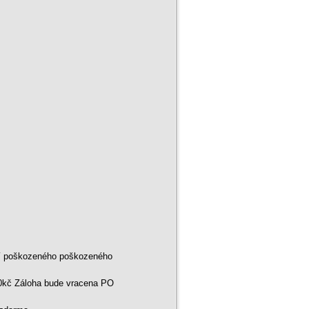
ní poškozeného poškozeného
00kč Záloha bude vracena PO