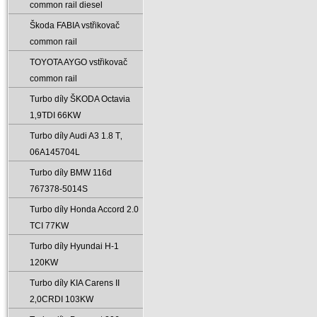
common rail diesel
Škoda FABIA vstřikovač
common rail
TOYOTA AYGO vstřikovač
common rail
Turbo díly ŠKODA Octavia
1‚9TDI 66KW
Turbo díly Audi A3 1.8 T‚
06A145704L
Turbo díly BMW 116d
767378-5014S
Turbo díly Honda Accord 2.0
TCI 77KW
Turbo díly Hyundai H-1
120KW
Turbo díly KIA Carens II
2‚0CRDI 103KW