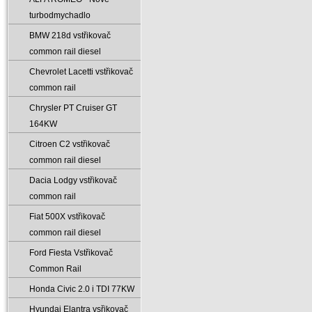
turbodmychadlo
BMW 218d vstřikovač
common rail diesel
Chevrolet Lacetti vstřikovač
common rail
Chrysler PT Cruiser GT
164KW
Citroen C2 vstřikovač
common rail diesel
Dacia Lodgy vstřikovač
common rail
Fiat 500X vstřikovač
common rail diesel
Ford Fiesta Vstřikovač
Common Rail
Honda Civic 2.0 i TDI 77KW
Hyundai Elantra vsřikovač