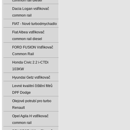
common rail diesel
Dacia Logan vstřikovač
common rail
FIAT - Nové turbodmychadlo
Fiat Albea vstřikovač
common rail diesel
FORD FUSION Vstřikovač
Common Rail
Honda Civic 2.2 i-CTDi
103KW
Hyundai Getz vstřikovač
Levné kvalitní čištění filtrů
DPF Dodge
Olejové potrubí pro turbo
Renault
Opel Agila H vstřikovač
common rail