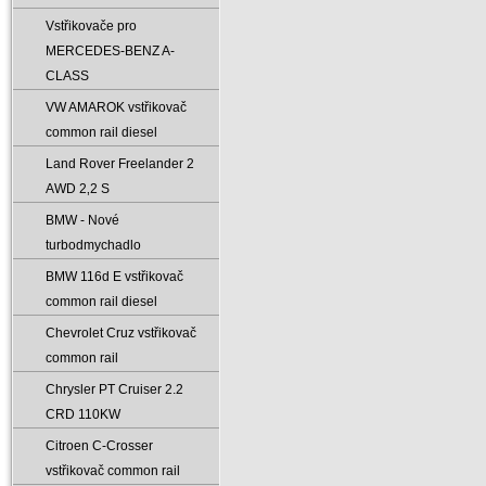
Vstřikovače pro
MERCEDES-BENZ A-
CLASS
VW AMAROK vstřikovač
common rail diesel
Land Rover Freelander 2
AWD 2‚2 S
BMW - Nové
turbodmychadlo
BMW 116d E vstřikovač
common rail diesel
Chevrolet Cruz vstřikovač
common rail
Chrysler PT Cruiser 2.2
CRD 110KW
Citroen C-Crosser
vstřikovač common rail