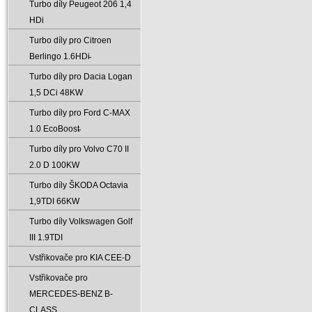
Turbo díly Peugeot 206 1‚4
HDi
Turbo díly pro Citroen
Berlingo 1.6HDi̵
Turbo díly pro Dacia Logan
1‚5 DCi 48KW
Turbo díly pro Ford C-MAX
1.0 EcoBoost̵
Turbo díly pro Volvo C70 II
2.0 D 100KW
Turbo díly ŠKODA Octavia
1‚9TDI 66KW
Turbo díly Volkswagen Golf
III 1.9TDI
Vstřikovače pro KIA CEE-D
Vstřikovače pro
MERCEDES-BENZ B-
CLASS