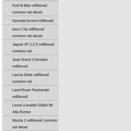
Ford B-Max vstřikovač
common rail diesel
Hyundai Accent vstřikovač
Iveco City vstřikovač
common rail diesel
Jaguar XF 2‚2 D vstřikovač
common rail
Jeep Grand Cherokee
vstřikovač
Lancia Delta vstřikovač
common rail
Land Rover Freelander
vstřikovač
Levné a kvalitní čištění filt
Alfa Romeo
Mazda 2 vstřikovač common
rail diesel