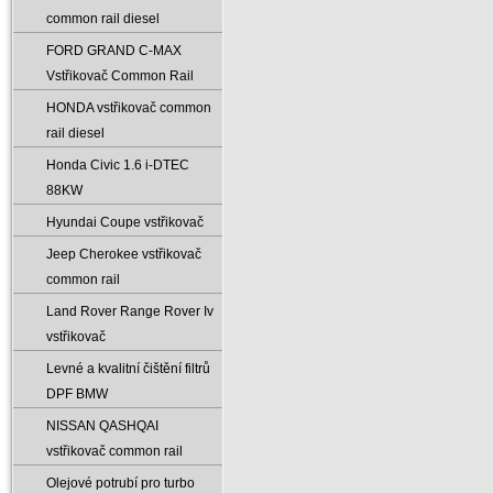
common rail diesel
FORD GRAND C-MAX
Vstřikovač Common Rail
HONDA vstřikovač common
rail diesel
Honda Civic 1.6 i-DTEC
88KW
Hyundai Coupe vstřikovač
Jeep Cherokee vstřikovač
common rail
Land Rover Range Rover Iv
vstřikovač
Levné a kvalitní čištění filtrů
DPF BMW
NISSAN QASHQAI
vstřikovač common rail
Olejové potrubí pro turbo