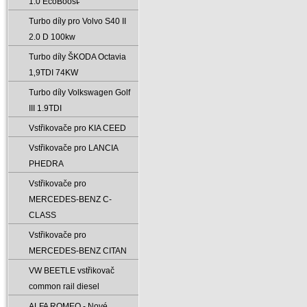
1.0 EcoBoost̵
Turbo díly pro Volvo S40 II
2.0 D 100kw
Turbo díly ŠKODA Octavia
1‚9TDI 74KW
Turbo díly Volkswagen Golf
III 1.9TDI
Vstřikovače pro KIA CEED
Vstřikovače pro LANCIA
PHEDRA
Vstřikovače pro
MERCEDES-BENZ C-
CLASS
Vstřikovače pro
MERCEDES-BENZ CITAN
VW BEETLE vstřikovač
common rail diesel
ALFA ROMEO - Nové