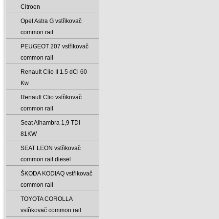
Citroen
Opel Astra G vstřikovač
common rail
PEUGEOT 207 vstřikovač
common rail
Renault Clio II 1.5 dCi 60
Kw
Renault Clio vstřikovač
common rail
Seat Alhambra 1‚9 TDI
81KW
SEAT LEON vstřikovač
common rail diesel
ŠKODA KODIAQ vstřikovač
common rail
TOYOTA COROLLA
vstřikovač common rail