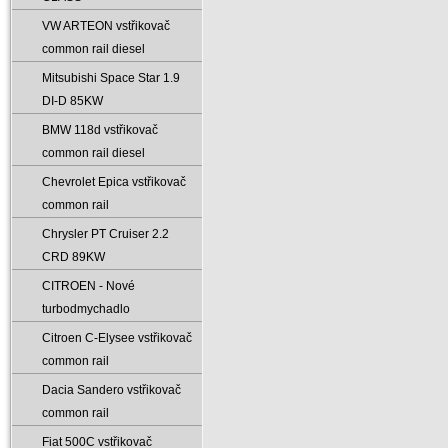
VW ARTEON vstřikovač
common rail diesel
Mitsubishi Space Star 1.9
DI-D 85KW
BMW 118d vstřikovač
common rail diesel
Chevrolet Epica vstřikovač
common rail
Chrysler PT Cruiser 2.2
CRD 89KW
CITROEN - Nové
turbodmychadlo
Citroen C-Elysee vstřikovač
common rail
Dacia Sandero vstřikovač
common rail
Fiat 500C vstřikovač