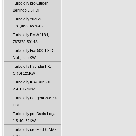
Turbo díly pro Citroen
Berlingo 1‚6HDi̵
Turbo díly Audi A3
1.8T‚06A145704B
Turbo díly BMW 118d‚
767378-5014S
Turbo díly Fiat 500 1.3 D
Multijet 55KW
Turbo díly Hyundai H-1
CRDI 125KW
Turbo díly KIA Carnival I.
2‚9TDI 94KW
Turbo díly Peugeot 206 2.0
HDi
Turbo díly pro Dacia Logan
1.5 dCi 63KW
Turbo díly pro Ford C-MAX