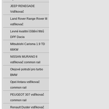
JEEP RENEGADE
Vstřikovač
Land Rover Range Rover III
vstřikovač
Levné kvalitní čištění filtrů
DPF Dacia
Mitsubishi Carisma 1.9 TD
66KW
NISSAN MURANO II
vstřikovač common rail
Olejové potrubí pro turbo
BMW
Opel Antara vstřikovač
common rail
PEUGEOT 307 vstřikovač
common rail
Renault Duster vstřikovač