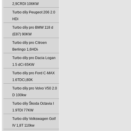
2‚9CRDI 106KW
Turbo díly Peugeot 206 2.0
HDi
Turbo díly pro BMW 118 d
(E87) 90KW
Turbo díly pro Citroen
Berlingo 1‚6HDi̵
Turbo díly pro Dacia Logan
1.5 dCi 65KW
Turbo díly pro Ford C-MAX
1.6TDCi‚80K
Turbo díly pro Volvo V50 2.0
D 100kw
Turbo díly Škoda Octavia I
1.9TDI 77KW
Turbo díly Volkswagen Golf
IV 1‚8T 110kw