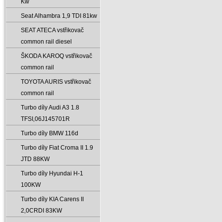
Kw
Seat Alhambra 1‚9 TDI 81kw
SEAT ATECA vstřikovač
common rail diesel
ŠKODA KAROQ vstřikovač
common rail
TOYOTA AURIS vstřikovač
common rail
Turbo díly Audi A3 1.8
TFSI‚06J145701R
Turbo díly BMW 116d
Turbo díly Fiat Croma II 1.9
JTD 88KW
Turbo díly Hyundai H-1
100KW
Turbo díly KIA Carens II
2‚0CRDI 83KW