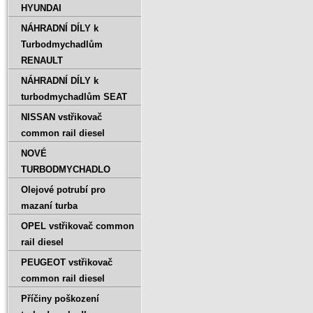
HYUNDAI
NÁHRADNÍ DÍLY k
Turbodmychadlům
RENAULT
NÁHRADNÍ DÍLY k
turbodmychadlům SEAT
NISSAN vstřikovač
common rail diesel
NOVÉ
TURBODMYCHADLO
Olejové potrubí pro
mazaní turba
OPEL vstřikovač common
rail diesel
PEUGEOT vstřikovač
common rail diesel
Příčiny poškození