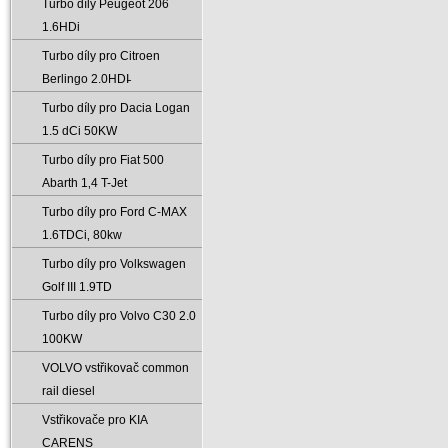
Turbo díly Peugeot 206
1.6HDi
Turbo díly pro Citroen
Berlingo 2.0HDI̵
Turbo díly pro Dacia Logan
1.5 dCi 50KW
Turbo díly pro Fiat 500
Abarth 1‚4 T-Jet
Turbo díly pro Ford C-MAX
1.6TDCi‚ 80kw
Turbo díly pro Volkswagen
Golf III 1.9TD
Turbo díly pro Volvo C30 2.0
100KW
VOLVO vstřikovač common
rail diesel
Vstřikovače pro KIA
CARENS