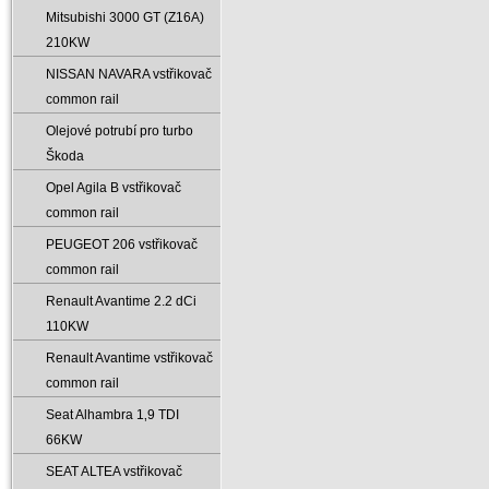
Mitsubishi 3000 GT (Z16A)
210KW
NISSAN NAVARA vstřikovač
common rail
Olejové potrubí pro turbo
Škoda
Opel Agila B vstřikovač
common rail
PEUGEOT 206 vstřikovač
common rail
Renault Avantime 2.2 dCi
110KW
Renault Avantime vstřikovač
common rail
Seat Alhambra 1‚9 TDI
66KW
SEAT ALTEA vstřikovač