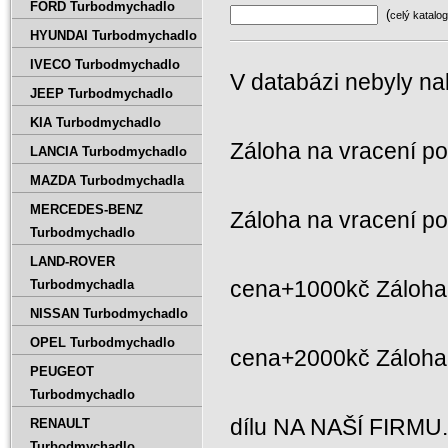
FORD Turbodmychadlo
(
celý katalog
HYUNDAI Turbodmychadlo
IVECO Turbodmychadlo
V databázi nebyly na
JEEP Turbodmychadlo
KIA Turbodmychadlo
Záloha na vracení p
LANCIA Turbodmychadlo
MAZDA Turbodmychadla
MERCEDES-BENZ
Záloha na vracení p
Turbodmychadlo
LAND-ROVER
cena+1000kč Záloha 
Turbodmychadla
NISSAN Turbodmychadlo
OPEL Turbodmychadlo
cena+2000kč Záloh
PEUGEOT
Turbodmychadlo
dílu NA NAŠÍ FIRMU
RENAULT
Turbodmychadlo