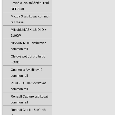
Levné a kvalitní čištění filtrů
DPF Audi
Mazda 3 vstřikovač common
rail diesel
Mitsubishi ASX 1.8 DI-D +
110KW
NISSAN NOTE vstřikovač
common rail
Olejové potrubí pro turbo
FORD
Opel Agila A vstřikovač
common rail
PEUGEOT 107 vstřikovač
common rail
Renault Capture vstřikovač
common rail
Renault Clio II 1.5 dCi 48