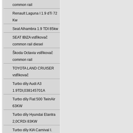
common rail
Renault Laguna I 1.9 dTi 72
Kw
Seat Alhambra 1.9 TDI 85kw
SEAT IBIZA vstřikovač
common rail diesel
Škoda Octavia vstřikovač
common rail
TOYOTA LAND CRUISER
vstřikovač
Turbo díly Audi A3
1.9TDI‚038145701A
Turbo díly Fiat 500 TwinAir
63KW
Turbo díly Hyundai Elantra
2‚0CRDi 83KW
Turbo díly KIA Carnival I.